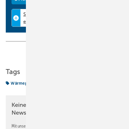
Hochleistungs-Mischbettharz, das seine Farbe von blau zu braun
ändert, wenn es erschöpft ist. Verbrauchte Kartuschen können
gesammelt und zur Regeneration an Orben zurückgesandt werden.
Die Wiederaufbereitung erfolgt in der firmeneigenen
Regenerierstation.
www.orben-heizwasser.de
Teilen
Link kopieren
Tags
Wärmepumpentechnik
Keine Zeit? Kein Problem mit dem KK
Newsletter!
Mit unserem Newsletter erhalten Sie regelmäßig von uns