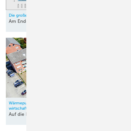
Die große Frage: Abwarten, Gas oder Wärmepumpe?
Am Ende klare
Entscheidung
Wärmepumpen-Kaskade beheizt 5-Geschosser
wirtschaftlich
Auf die Betriebskosten kommt es
an!