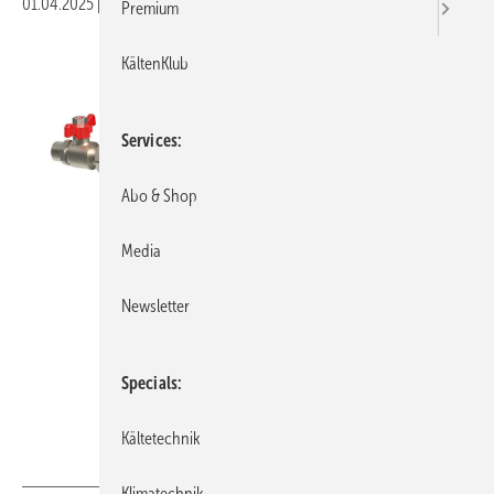
01.04.2025
|
Veröffentlicht in
Ausgabe 04-2025
Premium
KältenKlub
Services
Abo & Shop
Media
Newsletter
Specials
Kältetechnik
Bild: Orben
Klimatechnik