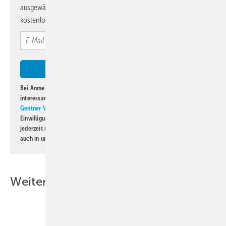
ausgewählte Informationen und Neuigkeiten, gebündelt und
kostenlos direkt ins Postfach.
Bei Anmeldung zu diesem Newsletter bin ich damit einverstanden, über
interessante Verlags- und Online-Angebote
der Marken der Alfons W.
Gentner Verlag GmbH & Co. KG
informiert zu werden. Diese
Einwilligung kann ich jederzeit widerrufen und eine Abmeldung ist
jederzeit möglich. Informationen zum Umgang mit Daten finden Sie
auch in unserer
Datenschutzerklärung
.
Weitere Inhalte