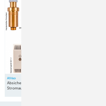
Afriso
Absicherung von R 290-Wärmepumpen bei
Stromausfall