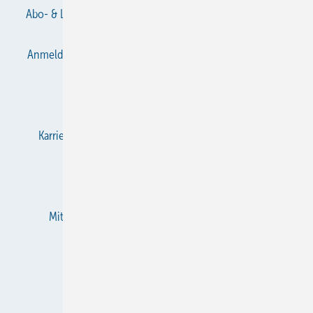
Abo- & Leserservice
AGB
Alle Inhalte chronologisch
Anmelden
Anmeldung & Registrierung
Datenschutz
E-Paper
Gentner Verlag
Impressum
Karriere bei Gentner
KältenKlub
KK abonnieren
Team
Mediaservice
Mitgliedschaften und Engagement
Newsletter
RSS-Feed
Privacy Manager
Veranstaltungen / Webinare