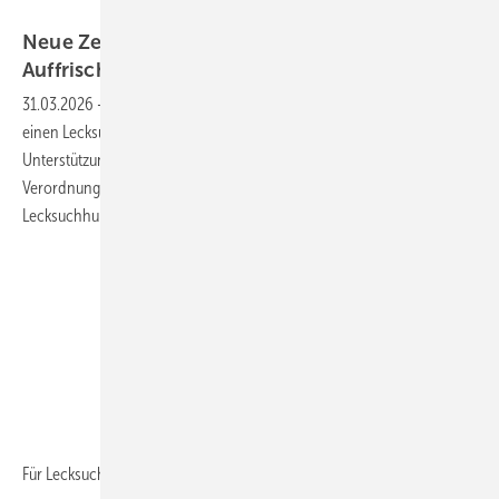
Bild: BFS
Neue Zertifikate für Lecksuchhunde -
Auffrischungsschulung
31.03.2026
-
Frage: Wir halten in unserem Kälte-Klima-Fachbetrieb
einen Lecksuchhund und machen sehr gute Erfahrungen mit dieser
Unterstützung. Gibt es nach Inkrafttreten der neuen EU-F-Gase
Verordnung auch neue Anforderungen an die Ausbildung von
Lecksuchhunden?
Für Lecksuchhunde gelten
zukünftig...