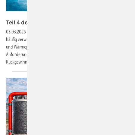
Bild: Erstellt mit ChatGPT (OpenAI) von: BFS
Teil 4 der DIN EN 378 wurde
zurückgezogen
03.03.2026
-
Die im Kälteanlagenbauerhandwerk sehr bekannte und
häufig verwendete europäische Norm „DIN EN 378 Teil 4 Kälteanlagen
und Wärmepumpen - Sicherheitstechnische und umweltrelevante
Anforderungen - Teil 4: Betrieb, Instandhaltung, Instandsetzung und
Rückgewinnung“ wurde im November 2025
zurückgezogen...