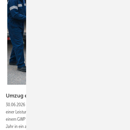
Bild: Copilot
Umzug eines
Kühlers
30.06.2026
-
Frage: Unser Kunde betreibt einen Kaltwassersatz mit
einer Leistung von 20 kW. Dieser enthält das Kältemittel R 452 A, mit
einem GWP von 2138. Die Anlage soll im nächsten oder übernächsten
Jahr in ein anderes Gebäude umziehen, also demontiert und wieder