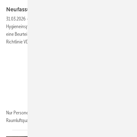
Bild: ChatGPT
Neufassung VDI 6022 Blatt
3
31.03.2026
-
Frage: Ist es im Rahmen von Hygienekontrollen oder
Hygieneinspektionen an Raumlufttechnischen Anlagen gefordert,
eine Beurteilung der Raumluftqualität anhand der neu erschienen
Richtlinie VDI 6022 Blatt 3 durchzuführen?
Nur Personen mit abgeschlossenem Studium dürfen die
Raumluftqualität...