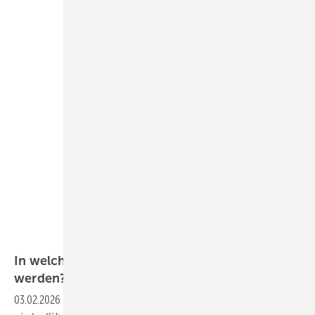
Bild: Tyczka GmbH
In welcher Form darf R404A noch verwendet
werden?
03.02.2026
-
Frage: Von unserem Kältemittelgroßhändler können