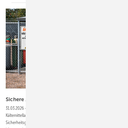
Bild: BFS
Sichere Aufbewahrung für
Kältemittel
31.03.2026
-
Frage: Man hört immer wieder von Einbrüchen in
Kältemittellager. Wir bewahren unsere Druckgasflaschen aus
Sicherheitsgründen in einem eingezäunten Gelände im Freien auf. Wie