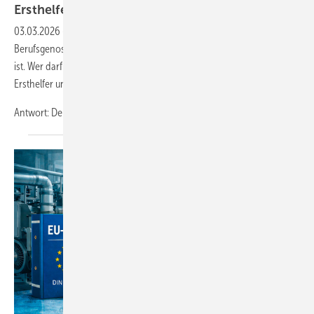
Ersthelfer im
Betrieb
03.03.2026
-
Frage: Beim Ausfüllen eines Formulars für die
Berufsgenossenschaft wurde gefragt, wer unser Ersthelfer im Betrieb
ist. Wer darf sich eigentlich Ersthelfer nennen, wer bestimmt die
Ersthelfer und wie viele Ersthelfer braucht ein Betrieb?
Antwort: Der Ersthelfer im Betrieb ist ein medizinischer
Laie...