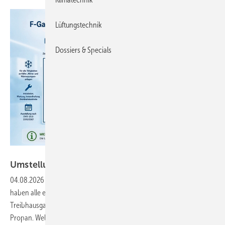
Lüftungstechnik
Dossiers & Specials
Bild: BFS
Umstellung von
Zertifikaten
04.08.2026
-
Frage: Die Mitarbeiter unseres Kälte-Klima-Fachbetriebes
haben alle ein Zertifikat der Kategorie I, welches nur für fluorierte
Treibhausgase gilt. Wir arbeiten aber heute schon mit dem Kältemittel
Propan. Welche zertifizierungspflichtigen Tätigkeiten dürfen mit