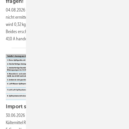
fragen!
04.08.2026
-
Frage: Ich kann das Practical Limit (PL) von R 466 A
nicht ermitteln. Im Internet finde ich widersprüchliche Werte. Einmal
wird 0,32 kg/m³ angegeben, dann ein sehr viel niedrigerer Wert.
Beides erscheint mir zu niedrig, da es sich um einen Ersatzstoff für R
410 A handelt, welches einen PL von
0,44...
Import steckerfertiger
Wärmepumpen
30.06.2026
-
Frage: Wir planen, Wärmepumpen mit dem
Kältemittel R 32 für den Schwimmbad-Bereich zu importieren. Gemäß