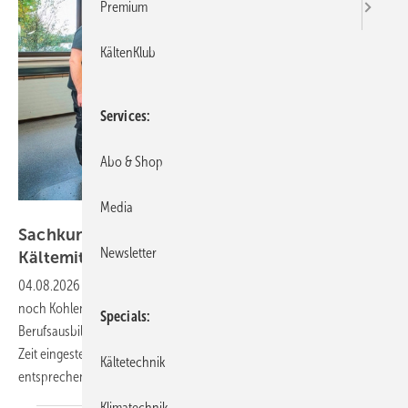
Premium
KältenKlub
Services
Abo & Shop
Media
Bild: BFS
Sachkunde für Arbeiten mit natürlichen
Newsletter
Kältemitteln
04.08.2026
-
Frage: Wir verwenden in unserer Firma seit Jahren nur
noch Kohlenwasserstoffe als Kältemittel. Die Quereinsteiger (ohne
Specials
Berufsausbildung zum Mechatroniker für Kältetechnik), die in dieser
Zeit eingestellt wurden, wurden innerbetrieblich angelernt und haben
Kältetechnik
entsprechend kein Zertifikat gemäß
F-Gase...
Klimatechnik