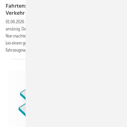
Fahrtenschreiber im grenzüberschreitenden
Verkehr
01.06.2026
-
Frage: Unsere Fachfirma ist im grenznahen Gebiet
ansässig. Daher übernehmen wir öfter auch Aufträge im Nachbarland.
Nun machte mich ein Spediteur darauf aufmerksam, dass ab Sommer
bei einem grenzüberschreitenden Transport bereits ab einer
Fahrzeugmasse von 2,5 t ein Fahrtenschreiber Pflicht wird.
Da...