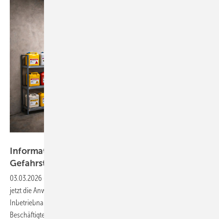
Bild: Erstellt mit ChatGPT (OpenAI) von: BFS
Informationen und Dokumente zu
Gefahrstoffen
03.03.2026
-
Frage: Wir wollen in unserem Kälte-Klima-Fachbetrieb
jetzt die Anwendung von Formiergas für die Dichtheitskontrolle vor
Inbetriebnahme einführen. Dazu sollten ja alle betroffenen
Beschäftigten über die Gefahren unterwiesen werden. Woher