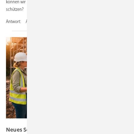
können wir unsere Kältemittelflaschen effektiv vor unbefugtem Zugriff
schützen?
Antwort: Aufgrund der hohen
Kältemittelpreise...
Bild: BFS
Neues
Sendeformat