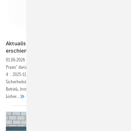
Bild: DIN-Media
Aktualisiertes DIN-Taschenbuch ist
erschienen
01.06.2026
-
Wir haben in der März-Ausgabe der „Fragen aus der
Praxis“ darüber berichtet, dass Ende 2025 die neue DIN EN ISO 5149-
4 : 2025-11 „Kälteanlagen und Wärmepumpen -
Sicherheitstechnische und umweltrelevante Anforderungen - Teil 4:
Betrieb, Instandhaltung, Instandsetzung und Rückgewinnung“ die
bisher...