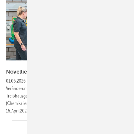
Bild: BFS
Novellierung der
ChemKlimaschutzV
01.06.2026
-
Die novellierte „Verordnung zum Schutz des Klimas vor
Veränderungen durch den Eintrag bestimmter fluorierter
Treibhausgase und zur Durchführung der Verordnung (EU) 2024 / 573
(Chemikalien-Klimaschutzverordnung – ChemKlimaschutzV)“ ist am
16. April 2024 im Bundesgesetzblatt veröffentlicht worden
und...