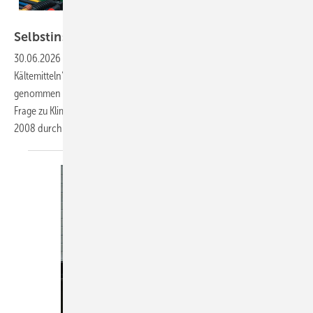
Bild: Copilot
Selbstinstallation von Klimaanlagen
erlaubt?
30.06.2026
-
Frage: Dürfen Split-Klimaanlagen mit „natürlichen
Kältemitteln“ vom Kunden selbst montiert, installiert und in Betrieb
genommen werden? Wir sind ein Kältefachbetrieb und haben eine
Frage zu Klimageräten aus dem Baumarkt. Diese müssen eigentlich seit
2008 durch eine Fachfirma installiert, bzw.
in...