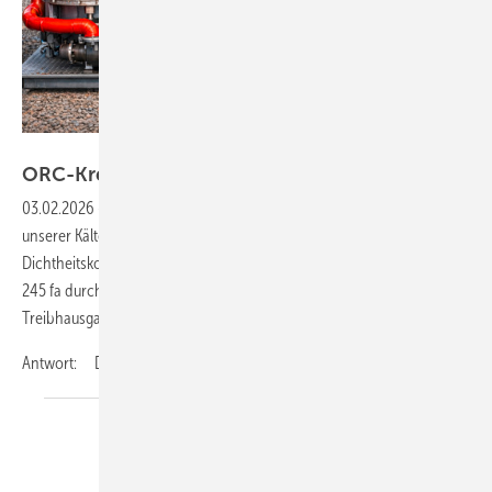
Bild: ChatGPT Image 7. Jan. 2026, 15_40_15.png
ORC-Kreisläufe: Welche Regeln
gelten?
03.02.2026
-
Frage: Ein Energieversorgungsunternehmen hat bei
unserer Kälte-Klima-Fachfirma angefragt, ob wir die
Dichtheitskontrolle an deren ORC-Kreisläufen mit dem Kältemittel R
245 fa durchführen können. Welche Regelungen gelten für fluorierte
Treibhausgase in ORC-Anlagen?
Antwort: Die Abkürzung ORC
steht...