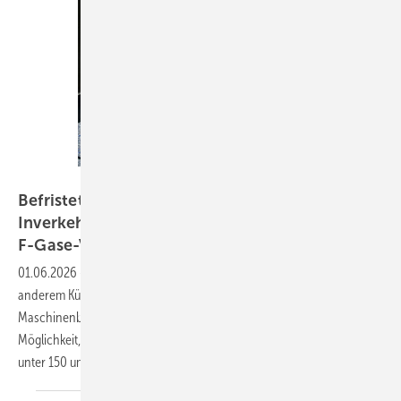
Bild: BFS
Befristete Ausnahmen vom
Inverkehrbringensverbot nach
F-Gase-Verordnung
01.06.2026
-
Frage: Unser Kälte-Klima-Fachbetrieb baut unter
anderem Kühleinrichtungen, für Kühlschmierstoffe, die im
Maschinenbau verwendet werden. Wir sehen keine realistische
Möglichkeit, in den nächsten 4 Jahren auf Kältemittel mit einem GWP
unter 150 umzusteigen, wie es die F-Gase-Verordnung
fordert...