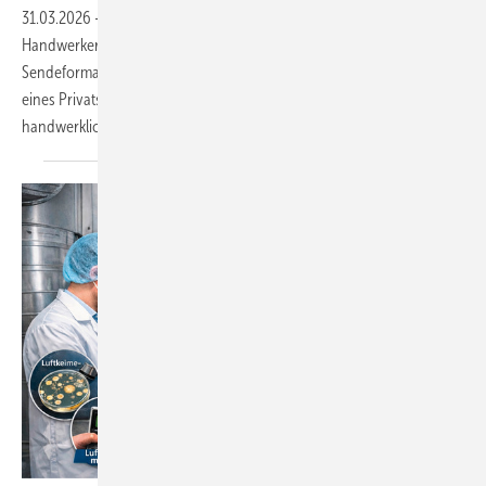
31.03.2026
-
Ab April haben engagierte Handwerkerinnen und
Handwerker die Möglichkeit, sich für ein neues, spannendes
Sendeformat „Ab in die Ruine – ich bin ein Handwerker, ich bau’s auf!“
eines Privatsenders zu bewerben. Das innovative Konzept verbindet
handwerkliches Können, Teamgeist und
Durchhaltevermögen...