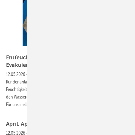
Bild: BFS
Entfeuchtung eines Trockners durch
Evakuieren
12.05.2026
-
Frage: Unsere Kälte-Klima-Fachfirma betreut eine
Kundenanlage, die in der Vergangenheit mehrfach aufgrund von
Feuchtigkeit im Kältemittelkreislauf ausgefallen war. Die Ursache für
den Wassereintritt wurde mittlerweile erkannt und von uns behoben.
Für uns stellt sich die Frage, ob ein
feuchter...
April,
April
12.05.2026
-
Auch in diesem Jahr haben wir in der April-Ausgabe der