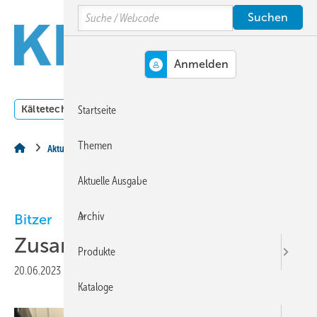
Springe
Springe
Springe
Search
auf
auf
auf
Hauptinhalt
Hauptmenü
SiteSearch
MENÜ
Kältetechnik
Klimatechnik
Lüftungstechnik
Dossi
Startseite
Themen
Aktuelles aus der Branche
Aktuelle Ausgabe
Archiv
Bitzer
Zusammenarbeit bestätigt
Produkte
20.06.2023
|
Druckvorschau
Kataloge