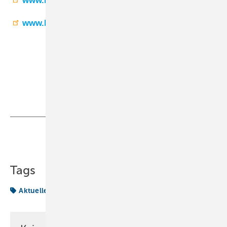
www.bitzer.de
www.beijerref.de
Teilen
Link kopieren
Tags
Aktuelles aus der Branche
Bitzer