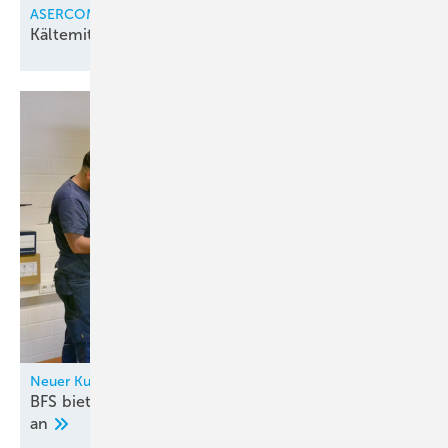
ASERCOM
Kältemittel unter
Druck
Neuer Kurs
BFS bietet neuen überbetrieblichen Lehrgang KK7
an