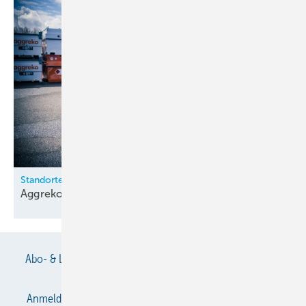
Standortentwicklung
Aggreko baut Präsenz in Deutsch­land
aus
Abo- & Leserservice
AGB
Alle Inhalte chronologisch
Anmelden
Anmeldung & Registrierung
Datenschutz