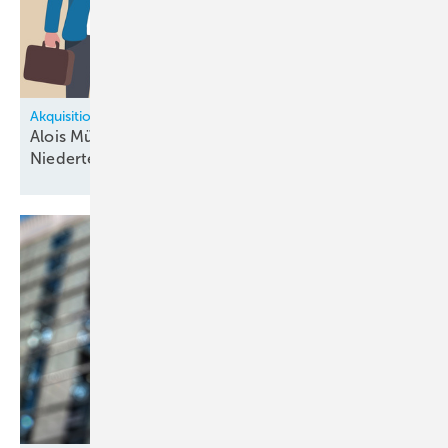
Akquisitionen
Alois Müller über­nimmt dä­ni­schen
Nie­der­tem­pe­ra­tur-Geschäfts­be­reich