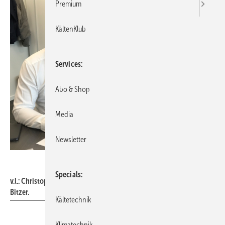
Premium
KältenKlub
Services
Abo & Shop
Media
Newsletter
Bitzer
Specials
v.l.: Christopher Norbye, CEO Beijer Ref, und Martin Büchsel, CSMO
Bitzer.
Kältetechnik
Klimatechnik