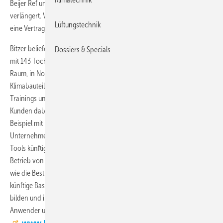
Beijer Ref und Bitzer haben ihre Partnerschaftsvereinbarung
verlängert. Vertreter beider Unternehmen unterzeichneten kürzlich
Lüftungstechnik
eine Vertragsverlängerung der Vereinbarung über ein weiteres Jahr.
Bitzer beliefert den Kälte- und Klimagroßhändler mit einem Filialnetz
Dossiers & Specials
mit 143 Tochtergesellschaften in 44 Ländern im asiatisch-pazifischen
Raum, in Nordamerika, Afrika und Europa mit Kälte- und
Klimabauteilen und unterstützt Beijer Ref zum Beispiel auch bei
Trainings und Weiterbildungsmaßnahmen. Gemeinsam wolle man die
Kunden dabei unterstützen, passende energieeffiziente Lösungen zum
Beispiel mit natürlichen Kältemitteln zu finden. Dabei wollen beie
Unternehmen dem Einsatz intelligenter Komponenten und digitaler
Tools künftig eine große Bedeutung bei der Konzeption und dem
Betrieb von zukunftssicheren Anlagen beimessen. Digitale Services
wie die Best Software oder das Bitzer Digital Network (BDN) sollen die
künftige Basis für einen effizienten und zuverlässigen Anlagenbetrieb
bilden und insbesondere Installateure, Servicepersonal und
Anwender unterstützen.