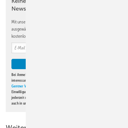
Keine Zeit? Kein Problem mit dem KK
Newsletter!
Mit unserem Newsletter erhalten Sie regelmäßig von uns
ausgewählte Informationen und Neuigkeiten, gebündelt und
kostenlos direkt ins Postfach.
Bei Anmeldung zu diesem Newsletter bin ich damit einverstanden, über
interessante Verlags- und Online-Angebote
der Marken der Alfons W.
Gentner Verlag GmbH & Co. KG
informiert zu werden. Diese
Einwilligung kann ich jederzeit widerrufen und eine Abmeldung ist
jederzeit möglich. Informationen zum Umgang mit Daten finden Sie
auch in unserer
Datenschutzerklärung
.
Weitere Inhalte