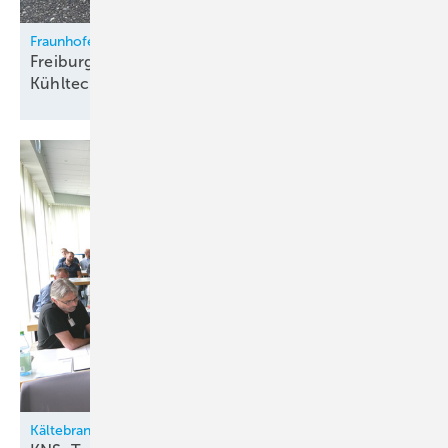
Fraunhofer IPM
Freiburger Start-up Qurie geht mit kalorischer
Kühltechnologie an den
Markt
Kältebranche