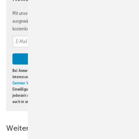
Mit unserem Newsletter erhalten Sie regelmäßig von uns
ausgewählte Informationen und Neuigkeiten, gebündelt und
kostenlos direkt ins Postfach.
Bei Anmeldung zu diesem Newsletter bin ich damit einverstanden, über
interessante Verlags- und Online-Angebote
der Marken der Alfons W.
Gentner Verlag GmbH & Co. KG
informiert zu werden. Diese
Einwilligung kann ich jederzeit widerrufen und eine Abmeldung ist
jederzeit möglich. Informationen zum Umgang mit Daten finden Sie
auch in unserer
Datenschutzerklärung
.
Weitere Inhalte