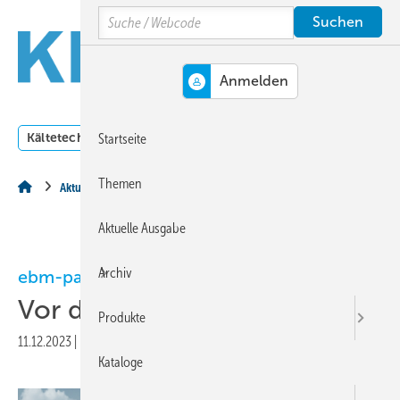
Springe
Springe
Springe
Search
auf
auf
auf
Hauptinhalt
Hauptmenü
SiteSearch
MENÜ
Kältetechnik
Klimatechnik
Lüftungstechnik
Dossi
Startseite
Themen
Aktuelles aus der Branche
Aktuelle Ausgabe
Archiv
ebm-papst
Vor der eigenen Haustür
Produkte
11.12.2023
|
Druckvorschau
Kataloge