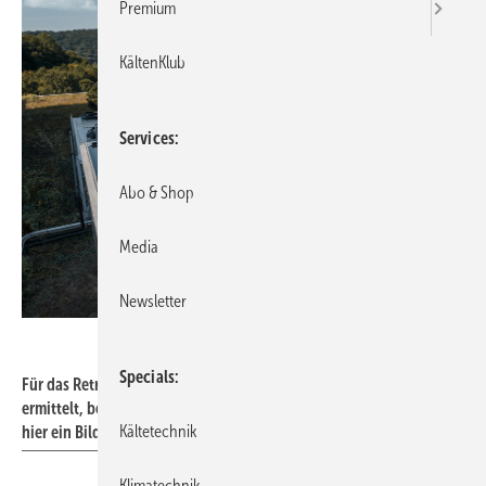
Premium
KältenKlub
Services
Abo & Shop
Media
Newsletter
ebm-papst
Specials
Für das Retrofit bei ebm-papst wurden insgesamt 161 Anlagen
ermittelt, bei denen einen Austausch der Ventilatoren in Frage kam,
Kältetechnik
hier ein Bild aus Mulfingen.
Klimatechnik