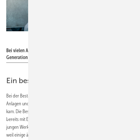
ebm-papst
Bei vielen Anlagen wurden EC- durch EC-Ventilatoren der neuesten
Generation getauscht.
Ein besonderes Retrofit
Bei der Bestandsaufnahme wurden 136 Raumlufttechnische (RLT-)
Anlagen und 25 Kälteanlagen ermittelt, bei denen ein Retrofit infrage
kam. Die Besonderheit: Viele der verbauten Ventilatoren arbeiteten
bereits mit EC-Motoren. Zum einen, weil die Anlagen im noch relativ
jungen Werk Hollenbach erst 2007 in Betrieb gingen, zum anderen,
weil einige ältere Anlagen bereits vor einigen Jahren ein Upgrade auf