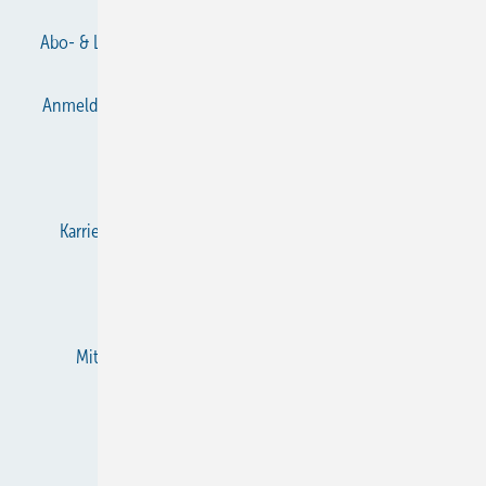
Abo- & Leserservice
AGB
Alle Inhalte chronologisch
Anmelden
Anmeldung & Registrierung
Datenschutz
E-Paper
Gentner Verlag
Impressum
Karriere bei Gentner
KältenKlub
KK abonnieren
Team
Mediaservice
Mitgliedschaften und Engagement
Newsletter
RSS-Feed
Privacy Manager
Veranstaltungen / Webinare