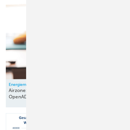
Energiemanagement
Airzone: Kli­ma­steue­rung ist
Open­ADR-zer­ti­fi­ziert