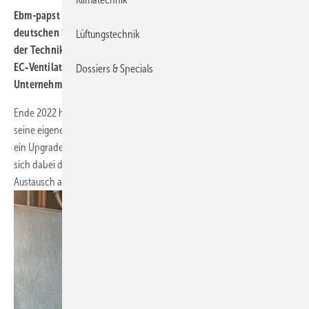
Ebm-papst bringt die lufttechnischen Anlagen an seinen
deutschen Standorten durch ein Retrofit auf den aktuellen Stand
Lüftungstechnik
der Technik, auch mit einem Austausch der bestehenden
EC‑Ventilatoren. Durch das Upgrade bei 161 Anlagen spart das
Dossiers & Specials
Unternehmen insgesamt rund 10 Prozent Energie ein.
Ende 2022 hat ebm-papst im Zuge seiner Nachhaltigkeitsstrategie
seine eigenen Lüftungsanlagen unter die Lupe genommen und sich für
ein Upgrade entschieden. Um die Planung und Auslegung kümmerte
sich dabei das Retrofit-Servicecenter Breuell & Hilgenfeldt, den
Austausch am Standort Mulfingen übernahm die Pfänder GmbH.