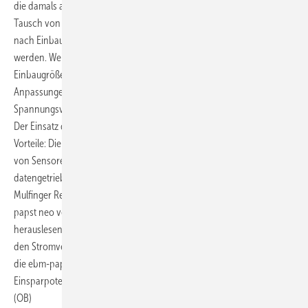
die damals aktuelle EC-Technologie erfahren hatten. Doch auch der
Tausch von EC-zu-EC ergibt aus energetischer Sicht durchaus Sinn: je
nach Einbausituation können bis zu 12 Prozent Energie eingespart
werden. Weitere Vorteile sind ein einfacher Austausch, da die
Einbaugrößen in der Regel identisch sind und dass keine
Anpassungen am Schaltschrank erfolgen müssen, weil
Spannungsversorgung und Steuerleitungen übernommen werden.
Der Einsatz der neuesten Ventilatorengeneration bringt noch weitere
Vorteile: Die Einbindung in die Gebäudeleittechnik, die Installation
von Sensoren und somit ein bedarfsgerechter Betrieb oder gar
datengetriebene Mehrwerte wie Predictive Maintenance. Im Fall des
Mulfinger Retrofits wurden bei vielen Anlagen Gateways von ebm-
papst neo verbaut. Diese können die Daten aus dem Ventilator
herauslesen, wie zum Beispiel die Laufzeiten überwachen oder auch
den Stromverbrauch messen. Die Gateways können über LTE direkt in
die ebm-papst neo-Cloud kommunizieren und so weiteres
Einsparpotential erkennen und nutzen.
(OB)