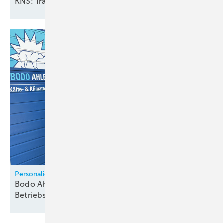
KNS: Tra­di­tio­nel­les Tref­fen und
Eh­rung
Personalie
Bodo Ahlers erhält Ehrenurkunde zum 30-jährigen
Betriebsjubiläum