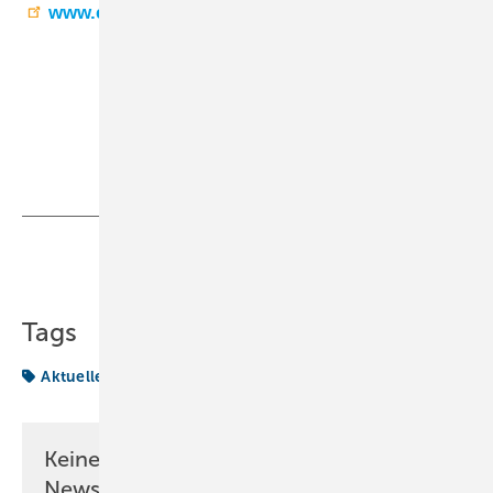
www.ebmpapst.com
Teilen
Link kopieren
Tags
Aktuelles aus der Branche
ebm-papst
Keine Zeit? Kein Problem mit dem KK
Newsletter!