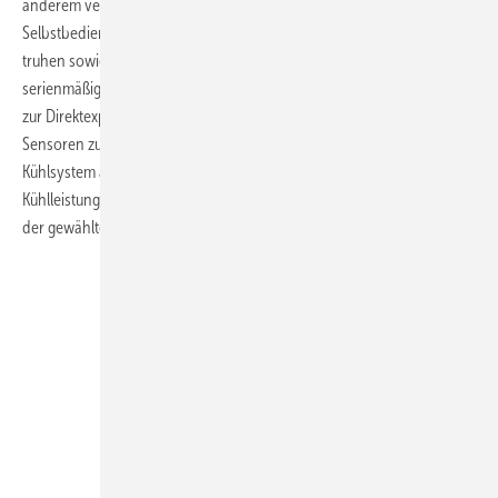
anderem vertikale-, semivertikale- sowie Roll-in-Multidecks,
Selbstbedienungs- und Bedienungstheken, Gefrierschränke und -
truhen sowie eine Kombination von beidem. Die Möbel sind dabei
serienmäßig mit einem CO
-Verdampfer, einem elektronischen Ventil
2
zur Direktexpansion, einem Controller sowie den notwendigen
Sensoren zur Regelung ausgestattet. Wenn die Kühlregale an das CO
-
2
Kühlsystem angeschlossen sind, bieten sie dann ausreichend
Kühlleistung, um die Produkte in den definierten Bedingungen gemäß
der gewählten Klimaklasse zu halten.