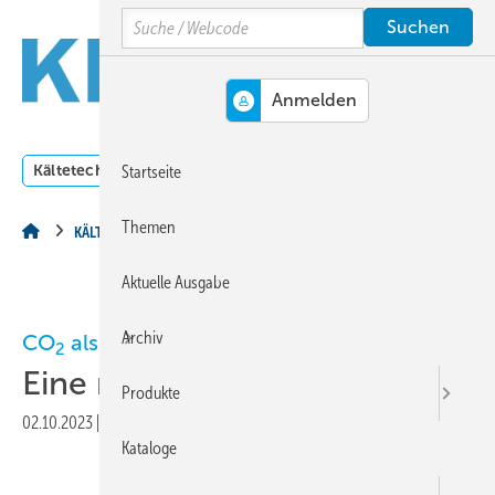
Springe
Springe
Springe
Search
auf
auf
auf
Hauptinhalt
Hauptmenü
SiteSearch
MENÜ
Kältetechnik
Klimatechnik
Lüftungstechnik
Dossi
Startseite
Themen
KÄLTETECHNIK
Aktuelle Ausgabe
Archiv
CO
als Kältemittel
2
Eine nachhaltige Alternative
Produkte
02.10.2023
|
Veröffentlicht in
Ausgabe 10-2023
|
Druckvorschau
Kataloge