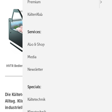
Premium
KältenKlub
Services
Abo & Shop
Media
Bild: AHT
HVTR Bedienthekenserie
Newsletter
Specials
Die Kältetechnik spielt eine wichtige Rolle in unserem
Kältetechnik
Alltag. Klimaanlagen, Kühl- und Gefrierschränke sowie
industrielle Kühlsysteme sind unverzichtbar für die
Klimatechnik