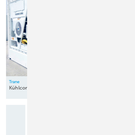
Trane
Kühlcontainer zur
Miete