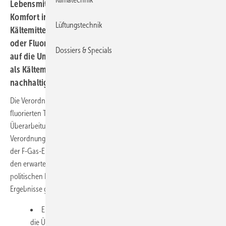
Lebensmittel- und Medizinindustrie, aber auch für den
Komfort in Gebäuden. Allerdings haben herkömmliche
Lüftungstechnik
Kältemittel wie Fluorchlorkohlenwasserstoffe (FCKW)
oder Fluorwasserstoffe (HFKW) negative Auswirkungen
Dossiers & Specials
auf die Umwelt und tragen zur Erderwärmung bei. CO
2
als Kältemittel bietet eine umweltfreundliche und
nachhaltige Alternative.
Die Verordnung der Europäischen Union für die Emissionen von
fluorierten Treibhausgasen (F-Gase) wird wieder überarbeitet. Diese
Überarbeitung zielt darauf ab, die Wirksamkeit der derzeitigen
Verordnung zu bewerten und Möglichkeiten zur weiteren Reduzierung
der F-Gas-Emissionen in der Europäischen Union zu ermitteln. Von
den erwarteten Ergebnissen der Überprüfung werden auch die
politischen Entscheidungen abhängen, die auf der Grundlage dieser
Ergebnisse getroffen werden. Möglichen Folgen könnten jedoch sein:
Eine Verschärfung der bestehenden F-Gas-Quoten: Wenn
die Überprüfung ergibt, dass die derzeitigen Quoten nicht