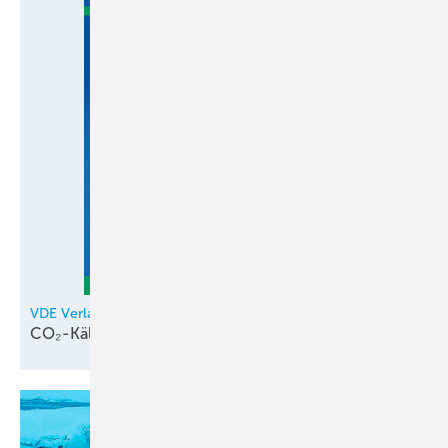
VDE Verlag
CO₂-Kältetechnik