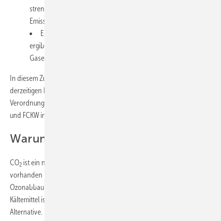
streng genug sind, um die erforderlichen
Emissionsreduzierungen zu erreichen.
Eine Ausweitung der F-Gas-Verbote: Wenn die Überprüfung
ergibt, dass es zusätzliche Anwendungen gibt, bei denen F-
Gase durch Alternativen ersetzt werden können.
In diesem Zusammenhang ist es es vorstellbar, dass angesichts des
derzeitigen Entwicklungsstandes der CO
-Technologien die F-Gas-
2
Verordnung zu einem baldigen Verbot der Verwendung von HFKW
und FCKW im Bereich Supermärkte führen wird.
Warum CO
als Kältemittel?
2
CO
ist ein natürlich vorkommendes Gas, das in der Atmosphäre
2
vorhanden ist. Im Gegensatz zu FCKW oder HFKW hat es kein
Ozonabbaupotenzial und trägt nicht zur Erderwärmung bei. CO
als
2
Kältemittel ist daher eine umweltfreundliche und nachhaltige
Alternative. Darüber hinaus hat CO
als Kältemittel eine höhere
2