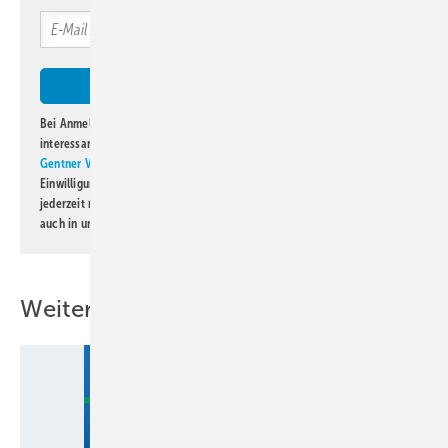
Bei Anmeldung zu diesem Newsletter bin ich damit einverstanden, über
interessante Verlags- und Online-Angebote
der Marken der Alfons W.
Gentner Verlag GmbH & Co. KG
informiert zu werden. Diese
Einwilligung kann ich jederzeit widerrufen und eine Abmeldung ist
jederzeit möglich. Informationen zum Umgang mit Daten finden Sie
auch in unserer
Datenschutzerklärung
.
Weitere Inhalte