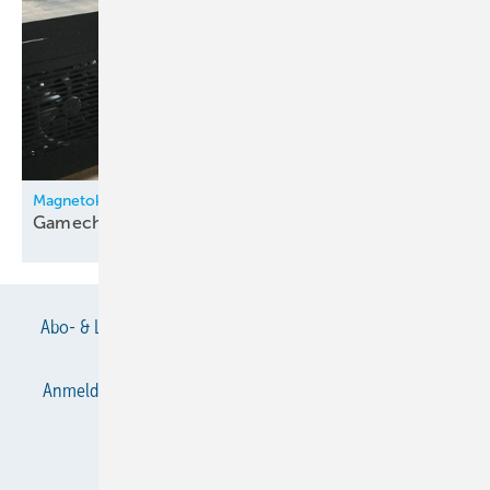
Magnetokalorische Kühlung
Gamechanger für die
Branche?
Abo- & Leserservice
AGB
Alle Inhalte chronologisch
Anmelden
Anmeldung & Registrierung
Datenschutz
E-Paper
Gentner Verlag
Impressum