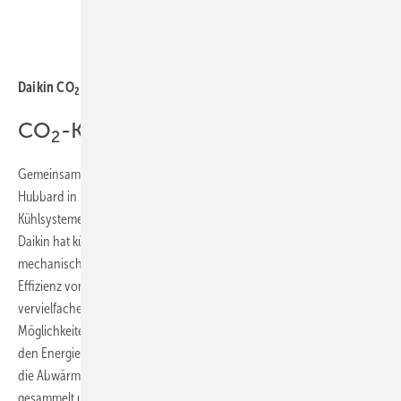
Bild: Daikin
Daikin CO
ZEAS
2
CO
-Kühlsysteme
2
Gemeinsam mit Daikin und weiteren Tochterfirmen der Gruppe wie
Hubbard in UK und Tewis in Spanien kann AHT eine Auswahl an CO
-
2
Kühlsystemen mit unterschiedlichen Kapazitätsbereichen anbieten.
Daikin hat kürzlich das CO
Zeas präsentiert und Tewis hat das
2
mechanische Unterkühlungssystem Eco2Smart entwickelt, das die
Effizienz von CO
-Kühlsystemen auch bei hohen Temperaturen
2
vervielfachen kann. Die CO
-Kühlsysteme bieten außerdem
2
Möglichkeiten zur Wärmerückgewinnung, die dazu beitragen können,
den Energieverbrauch und die Betriebskosten zu senken. Dazu wird
die Abwärme über Wärmetauscher in einem separaten Kreislauf
gesammelt und dann zum Beispiel in den Heizungs- oder