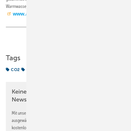
Warmwassersystemen genutzt.
www.aht.at
Teilen
Link kopieren
Tags
CO2
Kältemittel
Kältetechnik
Keine Zeit? Kein Problem mit dem KK
Newsletter!
Mit unserem Newsletter erhalten Sie regelmäßig von uns
ausgewählte Informationen und Neuigkeiten, gebündelt und
kostenlos direkt ins Postfach.