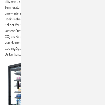
Effizienz als herkömmliche Kältemittel und kann in einem breiteren
Temperaturbereich eingesetzt werden.
Eine weitere Stärke von CO
als Kältemittel ist seine Verfügbarkeit. CO
2
2
ist ein Nebenprodukt bei vielen industriellen Prozessen und wird auch
bei der Verbrennung fossiler Brennstoffe freigesetzt. Es ist daher ein
kostengünstiger Rohstoff, der in großen Mengen verfügbar ist.
CO
als Kältemittel wird bereits in vielen Anwendungen eingesetzt,
2
von kleinen Kühlschränken bis hin zu großen Industrieanlagen. AHT
Cooling Systems bietet mit der Unterstützung von weiteren Firmen im
Daikin Konzern CO
Kühlsysteme für Supermärkte an.
2