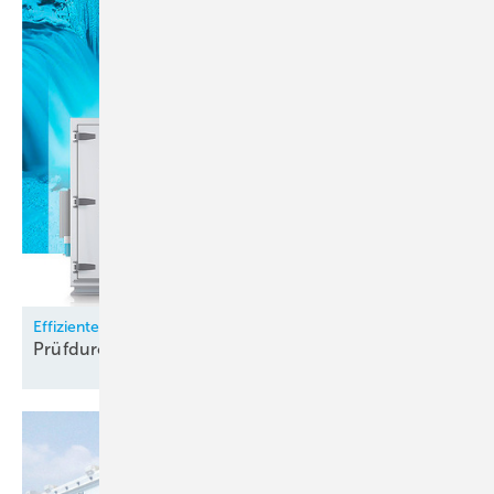
Effizienter prüfen mit CO
-Kältetechnik
2
Prüfdurchlauf in halber
Zeit