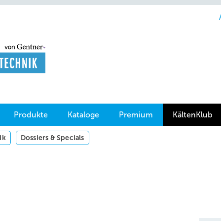
Produkte
Kataloge
Premium
KältenKlub
ik
Dossiers & Specials