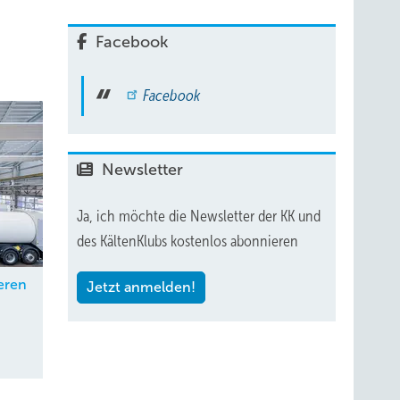
eb der
Facebook
s
ung
Facebook
Newsletter
Ja, ich möchte die Newsletter der KK und
des KältenKlubs kostenlos abonnieren
eren
Jetzt anmelden!