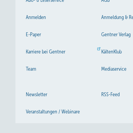
Abo- & Leserservice
AGB
wesentlich besser geeignet. Sie sind frei von Weichmach
Eigenschaften. In Hinblick auf die Verwendung elastisch
Anmelden
Anmeldung & Re
zur temperaturbedingten Versteifung. Ihr Einsatzbereich e
PUR-Werkstoff einwirken dürfen.
E-Paper
Gentner Verlag
Karriere bei Gentner
KältenKlub
Team
Mediaservice
Newsletter
RSS-Feed
Veranstaltungen / Webinare
Bild: M
Bild 3: Im Gegensatz zu PUR versteift Gummi, wenn dynami