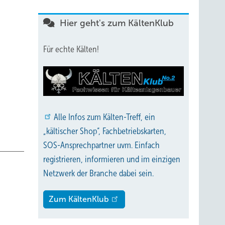
gungen
Hier geht's zum KältenKlub
in-
Für echte Kälten!
geben
Alle
Infos zum Kälten-Treff, ein
„kältischer Shop“, Fachbetriebskarten,
 sich
SOS-Ansprechpartner uvm. Einfach
em bei
registrieren, informieren und im einzigen
Netzwerk der Branche dabei sein.
asse
Zum KältenKlub
ch