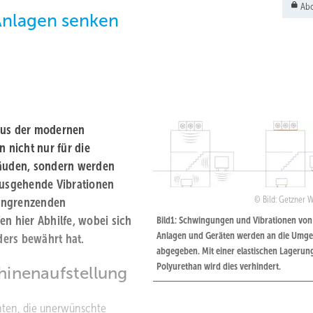
Abo
Anlagen senken
 aus der modernen
 nicht nur für die
äuden, sondern werden
 ausgehende Vibrationen
Bild: Getzner W
 angrenzenden
en hier Abhilfe, wobei sich
Bild1: Schwingungen und Vibrationen von
Anlagen und Geräten werden an die Umg
ders bewährt hat.
abgegeben. Mit einer elastischen Lagerun
Polyurethan wird dies verhindert.
hinenaufstellung
nten, die unerwünschte