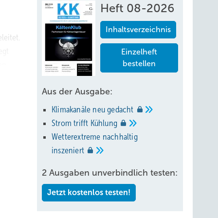
Heft 08-2026
Inhaltsverzeichnis
eitet.
egt
Einzelheft
bestellen
en
Aus der Ausgabe:
Klimakanäle neu
gedacht
Strom trifft
Kühlung
erden.
Wetterextreme nachhaltig
t der
inszeniert
2 Ausgaben unverbindlich testen:
rachtet
ne
Jetzt kostenlos testen!