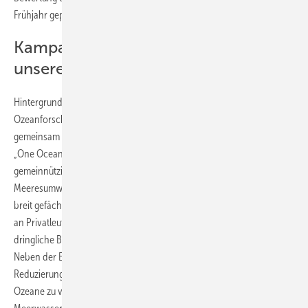
Frühjahr geplant –
Kampagne gegen die Übersäuerung
unserer Ozeane
Hintergrund des Wettbewerbs:
Anlässlich des Starts der „Dekade der
Ozeanforschung“ der Vereinten Nationen unterstützt WOLF
gemeinsam mit starken Partnern wie Allianz, Rolex und Land Rover die
„One Ocean Foundation“. Dabei handelt es sich um eine
gemeinnützige Organisation, die sich für die Bewahrung der
Meeresumwelt einsetzt. Ein Ergebnis dieser Zusammenarbeit ist eine
breit gefächerte internationale Marketingkampagne, die sich sowohl
an Privatleute als auch an Fachhandwerksunternehmen richtet. Die
dringliche Botschaft, die in der Öffentlichkeit noch wenig bekannt ist:
Neben der Eindämmung der globalen Erderwärmung geht es bei der
Reduzierung der CO₂-Emissionen auch darum, die Übersäuerung der
Ozeane zu verlangsamen. Denn die Abnahme des pH-Wertes im