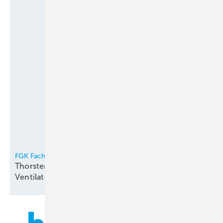
FGK Fachverband Gebäude-Klima e.V.
Thorsten Niklas Vorsitzender der
Ventilatorentausch-Kampagne