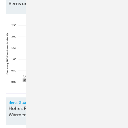
Berns und Zygan neu in der
Geschäftsleitung
dena-Studie
Hohes Potenzial für Woh­nungs­lüf­tung mit
Wär­me­rück­ge­win­nung