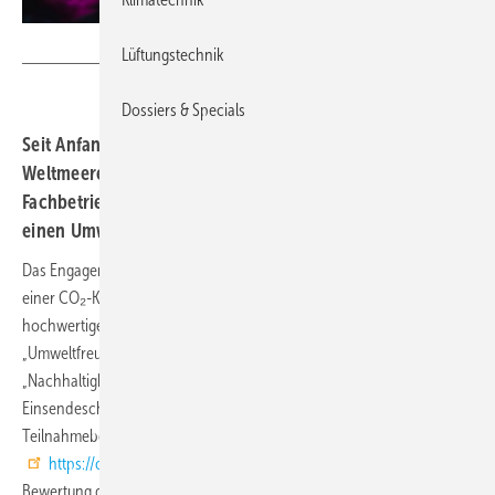
Wolf
Lüftungstechnik
Dossiers & Specials
Seit Anfang 2021 setzt sich Wolf für den Schutz der
Weltmeere ein. Für nachhaltig handelnde SHK-
Fachbetriebe hat das Mainburger Unternehmen nun
einen Umweltpreis ausgeschrieben.
Das Engagement der Fachhandwerksunternehmen belohnt WOLF mit
einer CO₂-Kompensation im Wert von 1000 Euro und einem
hochwertigen Insektenhotel. Den Preis gibt es in den Kategorien
„Umweltfreundliche Heizungsinstallation“ und
„Nachhaltigkeitsengagement im Betrieb“ zu gewinnen.
Einsendeschluss ist der 28. Februar 2022, Infos und
Teilnahmebedingungen finden interessierte Betriebe unter
https://oneoceanfoundation.wolf.eu/wolfumweltpreis
. Nach
Bewertung der eingegangenen Beiträge ist die Preisübergabe für das