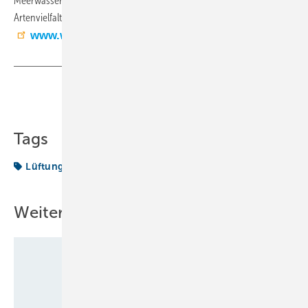
Meerwasser ist ein massives Problem, das zum Rückgang der
Artenvielfalt und der Produktivität unserer Ökosysteme führt.(OB)
www.wolf.eu
Teilen
Link kopieren
Tags
Lüftung
Weitere Inhalte