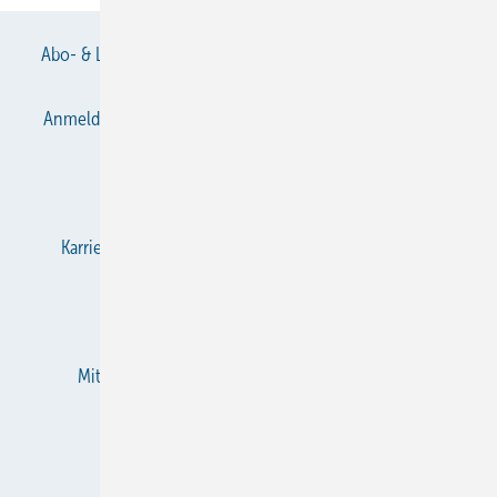
Abo- & Leserservice
AGB
Alle Inhalte chronologisch
Anmelden
Anmeldung & Registrierung
Datenschutz
E-Paper
Gentner Verlag
Impressum
Karriere bei Gentner
KältenKlub
KK abonnieren
Team
Mediaservice
Mitgliedschaften und Engagement
Newsletter
RSS-Feed
Privacy Manager