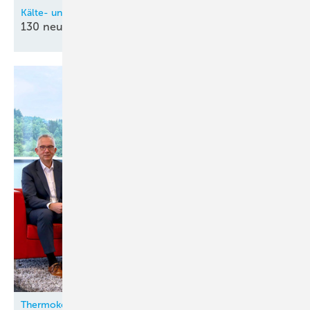
Kälte- und Klimatechnik-Innung Nordrhein (KIN)
130 neue
Kältetechnik-Mechatroniker
Thermokon