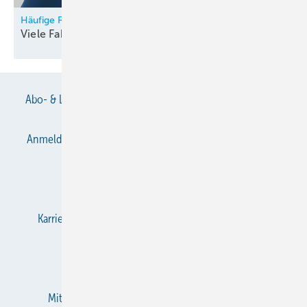
Häufige Fragen zur Planung maschineller Lüftungen
Viele Faktoren
betrachten!
Abo- & Leserservice
AGB
Alle Inhalte chronologisch
Anmelden
Anmeldung & Registrierung
Datenschutz
E-Paper
Gentner Verlag
Impressum
Karriere bei Gentner
KältenKlub
KK abonnieren
Team
Mediaservice
Mitgliedschaften und Engagement
Newsletter