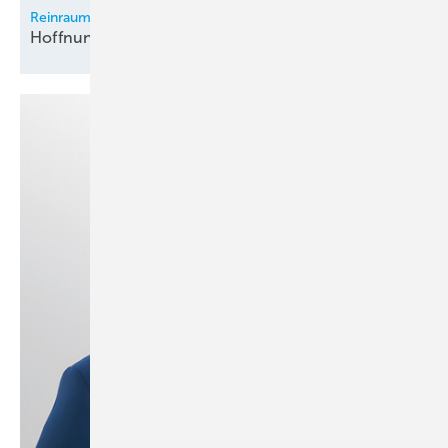
Reinraum-Lüftungstechnik für Gentherapeutika-Hersteller
Hoffnung bei seltenen
Krankheiten