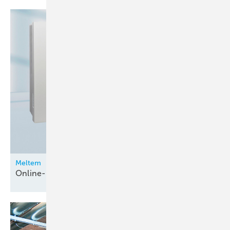
Die von Karl Klein gegründete Karl Klein Ventilatorenbau GmbH fertigt
mit ihren Tochterunternehmen Nieder-, Mittel- und Hochdruck-
Radialventilatoren mit einer Aufnahmeleistung bis 600 kW,
darunterauch Speziallösungen. Für 2014 plant die Karl Klein Gruppe
rund 22 Mio. Euro Umsatz. Produziert wird mit rund 140 Mitarbeitern
an den Standorten Aichwald, Crailsheim und Eisenberg. International
ist die Unternehmensgruppe mit zahlreichen Auslandsvertretungen
präsent, darunter in Österreich und der Schweiz.
https://www.karl-klein.de/
Meltem
Online-Updates für
Lüftungsgeräte