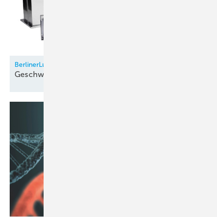
BerlinerLuft.
Geschweißter
Luftkanal