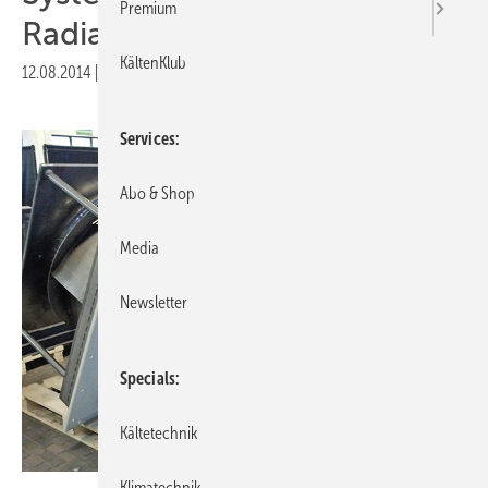
Premium
Radialventilatoren
KältenKlub
12.08.2014
|
Veröffentlicht in
Ausgabe 08-2014
Services
Abo & Shop
Media
Newsletter
Specials
Kältetechnik
Klimatechnik