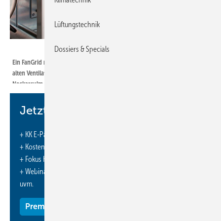
Lüftungstechnik
Bild: ebm-papst / Gerber
Dossiers & Specials
Ein FanGrid mit 16 Radialventilatoren von ebm-papst ersetzt den defekten
alten Ventilator in der zentralen Lüftungsanlage des Shopping­centers in
Neckarsulm bei Heilbronn.
Jetzt weiterlesen und profitieren.
+ KK E-Paper-Ausgabe – jeden Monat neu
Viele Einkaufszentren wurden in den 1990er-Jahren
+ Kostenfreien Zugang zu unserem Online-Archiv
errichtet und sind ebenso in die Jahre gekommen wie
+ Fokus KK: Sonderhefte (PDF)
ihre Haustechnik. So kam auch die 30 Jahre alte
+ Webinare und Veranstaltungen mit Rabatten
Lüftungsanlage des Neckarsulmer Einkaufscenter an ihre
uvm.
Grenzen. Der Betreiber entschied sich für einen
Austausch der Ventilatoren durch energieeffiziente
Premium Mitgliedschaft
Ventilatoren von ebm-papst und spart so 50 Prozent