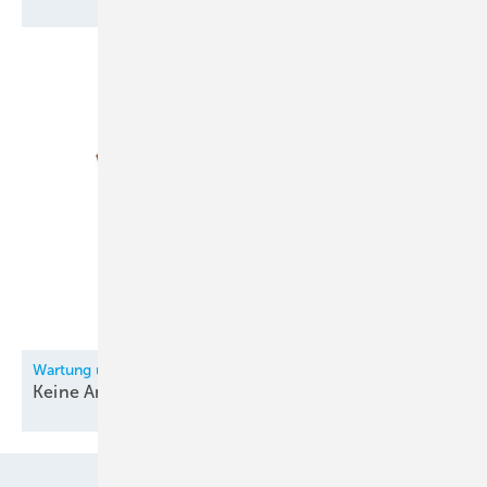
Wartung und Instandhaltung einer Wohnraumlüftung
Keine Angst vorm
Luftkanal!