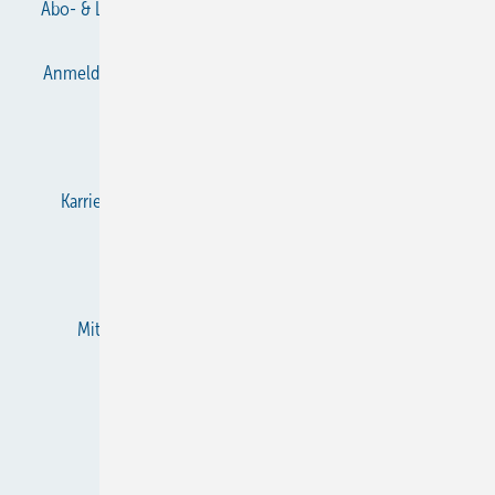
Abo- & Leserservice
AGB
Alle Inhalte chronologisch
Anmelden
Anmeldung & Registrierung
Datenschutz
E-Paper
Gentner Verlag
Impressum
Karriere bei Gentner
KältenKlub
KK abonnieren
Team
Mediaservice
Mitgliedschaften und Engagement
Newsletter
RSS-Feed
Privacy Manager
Veranstaltungen / Webinare