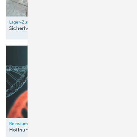
Lager-Zustandsdiagnostik schützt Brandgas-Ventilatoren
Sicherheit im
Ernstfall
Bild: ebm-papst / Gerber
In diesem Shopping Center wurde die Lüftungsanlage nach
30 Jahren nachgerüstet.
Reinraum-Lüftungstechnik für Gentherapeutika-Hersteller
Hoffnung bei seltenen
Krankheiten