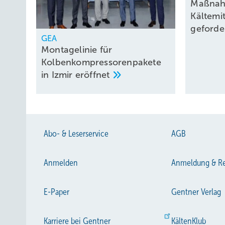
Maßnah
Kältemi
geforde
GEA
Montagelinie für
Kolbenkompressorenpakete
in Izmir
eröffnet
Abo- & Leserservice
AGB
Anmelden
Anmeldung & Re
E-Paper
Gentner Verlag
Karriere bei Gentner
KältenKlub