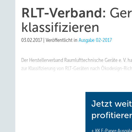
RLT-Verband:
Ger
klassifizieren
03.02.2017
|
Veröffentlicht in
Ausgabe 02-2017
Der Herstellerverband Raumlufttechnische Geräte e. V.
zur Klassifizierung von RLT-Geräten nach Ökodesign-Richt
www.diekaelte.de/gentner.dll/PL_102988_745325
Jetzt wei
profitiere
+ KK E-Paper-Ausgab