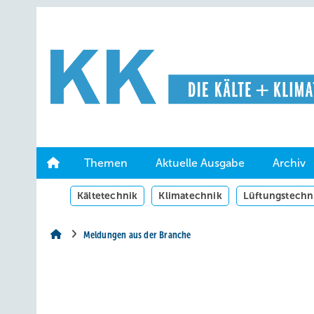
Springe
Springe
Springe
auf
auf
auf
Hauptinhalt
Hauptmenü
SiteSearch
Themen
Aktuelle Ausgabe
Archiv
Kältetechnik
Klimatechnik
Lüftungstechn
Meldungen aus der Branche