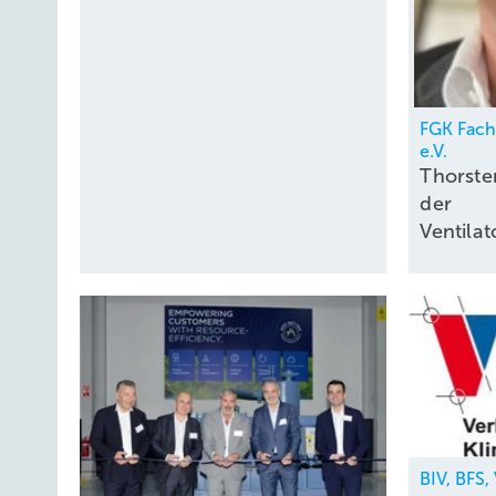
FGK Fac
e.V.
Thorste
der
Ventil
BIV, BFS