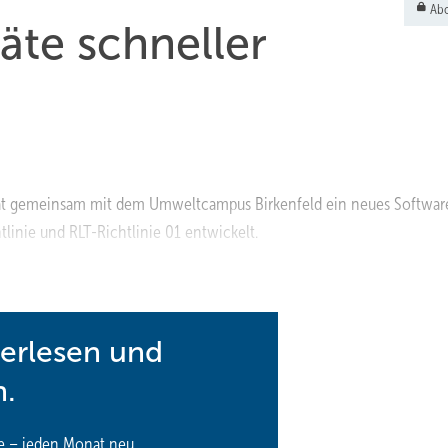
Abo
äte schneller
 hat gemeinsam mit dem Umweltcampus Birkenfeld ein neues Softwar
linie und RLT-Richtlinie 01 entwickelt.
terlesen und
n.
e – jeden Monat neu