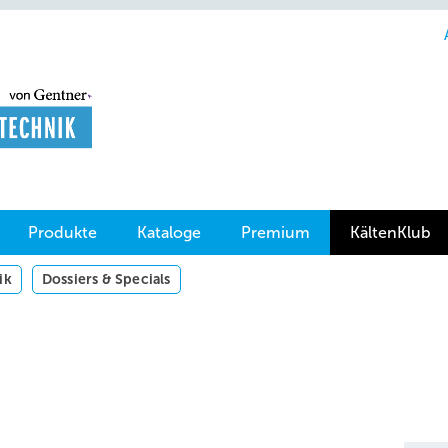
Produkte
Kataloge
Premium
KältenKlub
ik
Dossiers & Specials