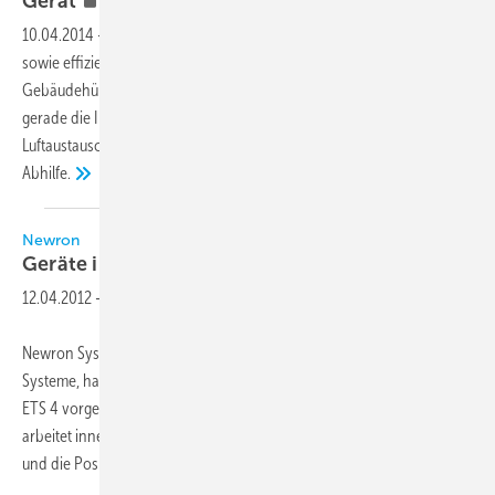
Gerät
10.04.2014
-
Während bei modernen Gebäuden luftdichte Fenster
sowie effiziente Dämmsysteme an Dach und Fassade die
Gebäudehülle weitgehend vor Wärmeverlusten schützen, benötigen
gerade die Innenräume solcher Wohngebäude einen geregelten
Luftaustausch. Zentrale Lüftungsgeräte schaffen hier kontrolliert
Abhilfe.
Newron
Geräte im Gebäude
visualisiert
12.04.2012
-
Newron System, Software-Anbieter für Gebäudemanagement-
Systeme, hat mit MooV’n’Group eine grafische Lösung für sein System
ETS 4 vorgestellt. Die benutzerfreundliche grafische Oberfläche
arbeitet innerhalb von ETS 4 und visualisiert den Gebäudegrundriss
und die Positionen der einzelnen
Geräte...