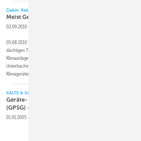
Daikin: Rekordabsatz von Klimaanlagen im Juli
Meist Geräte mit
Wärmepumpenfunktion
02.09.2010
-
05.08.2010 Vor allem im Privat­wohnbereich steigerten die rekordver­
dächtigen Temperaturen in diesem Som­mer den Absatz von
Klimaanlagen. Die Daikin Airconditioning Germany GmbH,
Unterhaching, konnte im Juli 2010 die Verkaufszahlen von Split-
Klimagerä­ten im Privatmarkt vergli­chen mit
dem...
KÄLTE & KLIMATECHNIK
Geräte- und Produktsicherheitsgesetz
(GPSG)
01.01.2005
-
Downloads: