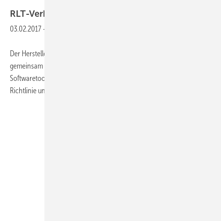
RLT-Verband:
Geräte schneller
klassifizieren
03.02.2017
-
Der Herstellerverband Raumlufttechnische Geräte e. V. hat
gemeinsam mit dem Umweltcampus Birkenfeld ein neues
Softwaretool zur Klassifizierung von RLT-Geräten nach Ökodesign-
Richtlinie und RLT-Richtlinie 01 entwickelt.