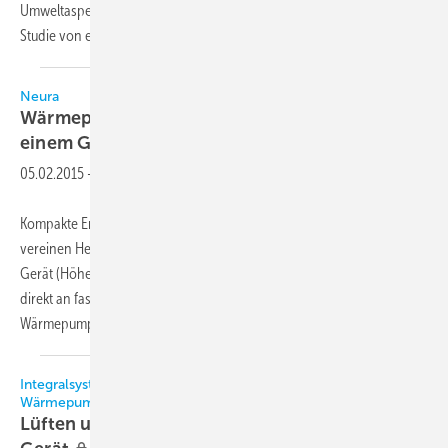
Umweltaspektedieser Geräte zu untersuchen. Ausgeführt wird die
Studie von einem Konsortium der Institute VITO
in...
Neura
Wärmepumpe: Heizung und Warmwasser in
einem
Gerät
05.02.2015
-
Kompakte Erdreich-Wärmepumpen der Serie NDB Pico von Neura
vereinen Heizung und Warmwasserbereitung in einem kompakten
Gerät (Höhe 930 mm, Breite 540 mm, Tiefe 380 mm). Sie lassen sich
direkt an fast jeden Wärmespeicher anbauen, auch vorhandene. Die
Wärmepumpe ist ab Werk fertig mit
Kältemittel...
Integralsysteme kombinieren Wohnraumlüftung und
Wärmepumpe
Lüften und Warmwasserbereiten mit einem