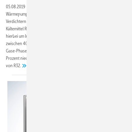
05.08.2019
-
Mitsubishi Electric rüstet aktuell seine Kaltwassersätze,
Wärmepumpen und Multifunktions-Wärmepumpen mit Scroll-
Verdichtern der NX- und NECS-Serien der Marke Climaveneta vom
Kältemittel R410A auf das Kältemittel R454B um. Es handelt sich
hierbei um luftgekühlte, außen aufgestellte Geräte im Leistungsbereich
zwischen 40 und 850 kW. Diese Neustrukturierung ist durch den F-
Gase-Phase-Down bedingt. Der GWP von R454B liegt mit 466 um 78
Prozent niedriger als der von R410A und 31 Prozent geringer als der
von
R32.