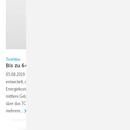
Toshiba
Toshiba
Bis zu 64 Raumklima­geräte
steuern
05.08.2019
-
Toshiba hat zwei Regelungen für Raumklimasysteme
entwickelt, die zu einer einfacheren Bedienung und weniger
Energiekosten beitragen. Die Standardregelung für kleinere und
mittlere Gebäude TCB-SC643TLE kann bis zu 64 Raumklimageräte
über das TCC-Netzwerk steuern, entweder jedes einzeln,
mehrere...