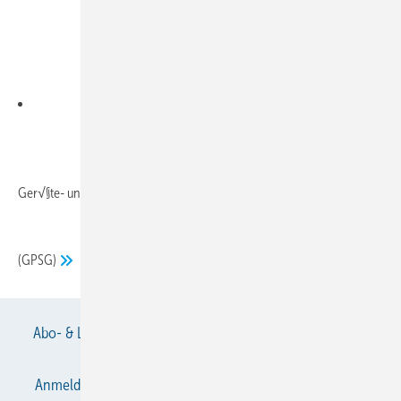
Ger√§te- und Produktsicherheitsgesetz
(GPSG)
Abo- & Leserservice
AGB
Alle Inhalte chronologisch
Anmelden
Anmeldung & Registrierung
Datenschutz