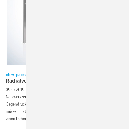
Bild: ebm-papst
ebm-papst
Radialventilatoren für präzise
Klima­geräte
09.07.2019
-
Für die Präzisionsklimageräte von Rechenzentren und
Netzwerkzen­tralen, deren Ventilatoren auch bei deutlich niedrigeren
Gegendruckanforderungen im optimalen Betriebspunkt arbeiten
müssen, hat ebm-papst die Radialventilatoren RadiCal entwickelt. Für
einen höheren Volumenstrom bei
niedrigerem...