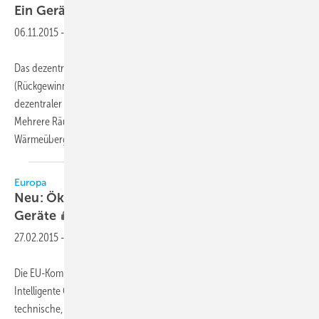
Ein Gerät versorgt mehrere
Räume
06.11.2015
-
Das dezentrale Wärmerückgewinnungsgerät Nexxt von Lunos
(Rückgewinnungsgrad bis 90 Prozent) vereint die Vorteile von
dezentraler und zentraler Steuerung und arbeitet besonders leise.
Mehrere Räume werden mit nur einem Gerät bedienbar sein. Der
Wärmeübergang erfolgt durch einen Kreuzstrom-
oder...
Europa
Neu: Ökodesign-Anforderungenfür intelligente
Geräte
27.02.2015
-
Die EU-Kommission hat eine zweijährige Studie zum Thema
Intelligente Geräte“ (Smart Appliances) in Auftrag gegeben, um
technische, wirtschaftliche, gesellschaftliche und