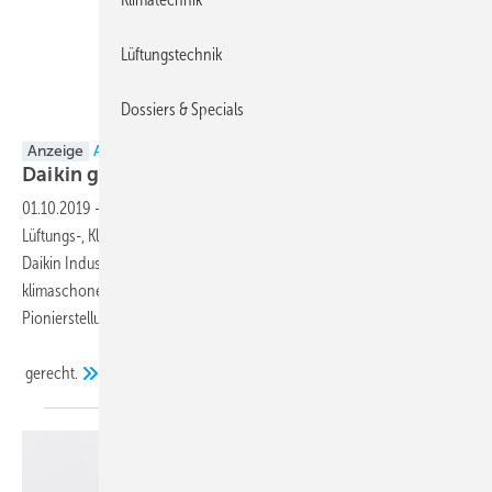
Lüftungstechnik
Dossiers & Specials
Daikin
Anzeige
ANZEIGE
Daikin gibt alle Patente für R-32 Geräte
frei
01.10.2019
-
Mit der Freigabe von 176 Patenten auf Heizungs-,
Lüftungs-, Klima- und Kälteanlagen mit R-32 zum 01. Juli 2019 fördert
Daikin Industries Ltd. die internationale Einführung des
klimaschonenden Kältemittels. So baut das Unternehmen seine
Pionierstellung am Markt aus und wird seiner Umweltverantwortung
gerecht.