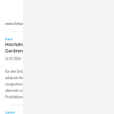
www.diekaelte.de/gentner.dll/PL_102988_745325
Kaut
Hochdruckdüsenbefeuchter: Direkt oder in
Geräten
12.07.2016
-
Für den Einbau in RLT-Geräte und zur Direktraumbefeuchtung ist der
adiabate Hochdruckdüsenbefeuchter von DriSteem (Vertrieb Kaut)
vorgesehen. Für den Einbau liegen die Düsenstöcke lose vor,
alternativ vormontiert in ein Gerätebauteil gemäß VDI 6022. Für
Produktionshallen oder Lagerräume gibt
es...
Lunos