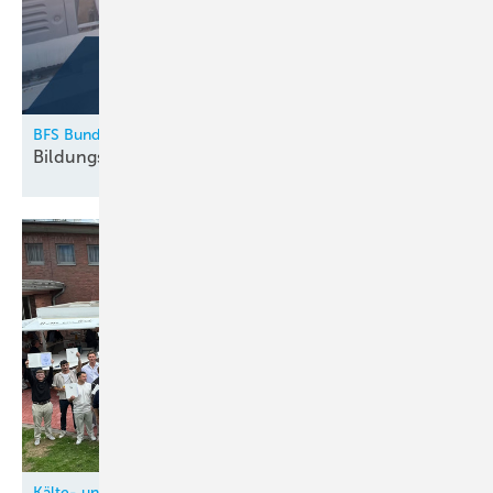
BFS Bundesfachschule Kälte-Klima-Technik
Bildungskatalog 2026
erschienen
Kälte- und Klimatechnik-Innung Nordrhein (KIN)