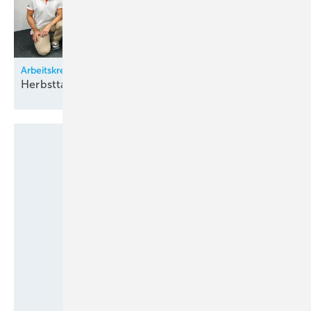
Arbeitskreis Klimatechnik
Herbsttagung bei
Zürich