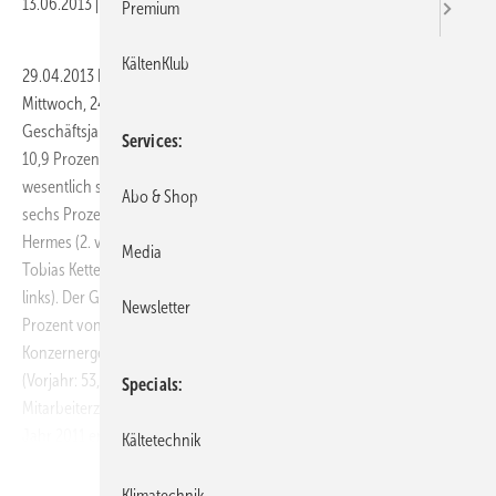
13.06.2013
|
Veröffentlicht in
Ausgabe 06-2013
Premium
KältenKlub
29.04.2013 Die Wilo Gruppe hat auf der Bilanzpressekonferenz am
Mittwoch, 24. April 2013, in Düsseldorf die Zahlen für das
Geschäftsjahr 2012 bekanntgegeben. Die Umsatzerlöse stiegen um
Services
10,9 Prozent auf 1187,1 Mio. Euro. „Das Wachstum ist damit sogar
wesentlich stärker ausgefallen als noch vor einem Jahr mit rund
Abo & Shop
sechs Prozent prognostiziert“, sagte der Vorstandsvorsitzende Oliver
Hermes (2. v. l.) im Beisein von Vorstandsmitglied Eric Lachambre, CFO
Media
Tobias Ketterle und Vorstandsmitglied Dr. Markus Beukenberg (von
links). Der Gewinn vor Zinsen und Steuern (EBIT) stieg um 22,6
Newsletter
Prozent von 97,6 Mio. Euro im Vorjahr auf 119,7 Mio. Euro 2012. Das
Konzernergebnis erhöhte sich um 46,4 Prozent auf 78,2 Mio. Euro
(Vorjahr: 53,4 Mio. Euro). Ein weiteres Plus zeigte sich bei der
Specials
Mitarbeiterzahl: Der Jahresdurchschnitt von 6708 Beschäftigten im
Jahr 2011 erhöhte sich auf 6 900 im Berichtsjahr. Zum Jahresende
Kältetechnik
2012 waren mehr als 7000 Mitarbeiter bei der Wilo Gruppe
beschäftigt. Im Geschäftsjahr 2012 wurden 90 Mio. Euro investiert.
Klimatechnik