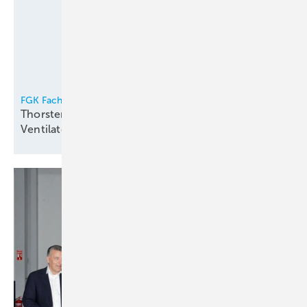
FGK Fachverband Gebäude-Klima e.V.
Thorsten Niklas Vorsitzender der
Ventilatorentausch-Kampagne