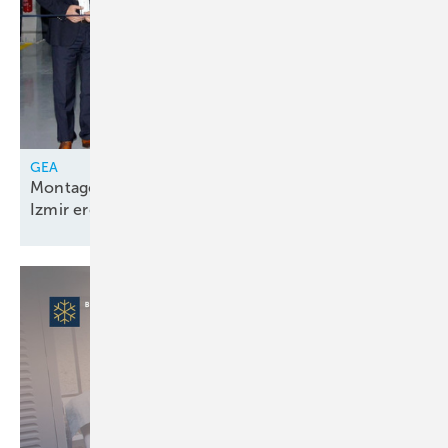
GEA
Montagelinie für Kolbenkompressorenpakete in
Izmir
eröffnet