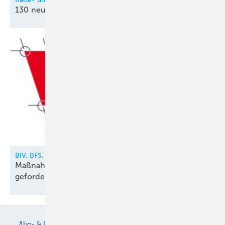
130 neue
Kältetechnik-Mechatroniker
BIV, BFS, VDKF
Maßnahmen gegen illegalen Kältemittelhandel
gefordert
Abo- & Leserservice
AGB
Alle Inhalte chronologisch