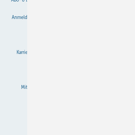
Anmelden
Anmeldung & Registrierung
Datenschutz
E-Paper
Gentner Verlag
Impressum
Karriere bei Gentner
KältenKlub
KK abonnieren
Team
Mediaservice
Mitgliedschaften und Engagement
Newsletter
RSS-Feed
Privacy Manager
Veranstaltungen / Webinare