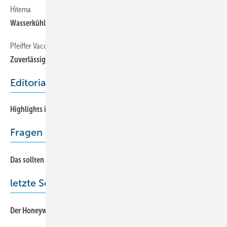
Hitema
68
Wasserkühler mit Invertertechnik und Free-Cooling
Pfeiffer Vaccum
68
Zuverlässige Lecksuche
Editorial
Highlights im Mai
Fragen aus der Praxis
20
Das sollten Sie wissen
letzte Seite
74
Der Honeywell-Bulli geht in Rente