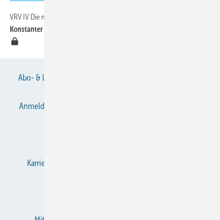
VRV IV Die neue Generation der Luft/Luft-Wärmepumpe
40
Konstanter Raumkomfort mit Effizienzsteigerung um 25 Prozent
Abo- & Leserservice
AGB
Alle Inhalte chronologisch
Anmelden
Anmeldung & Registrierung
Datenschutz
E-Paper
Gentner Verlag
Impressum
Karriere bei Gentner
KältenKlub
KK abonnieren
Team
Mediaservice