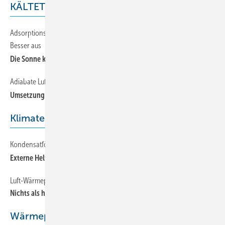
KÄLTETECHNIK
Adsorptionskältemaschine Lastet im Sommer die Solarthermie
30
Besser aus
Die Sonne kann auch kalt
Adiabate Luftabkühlung vs. befeuchtete Wärmeübertrager (teil 2)
36
Umsetzung und Regelung
Klimatechnik
Kondensatförderung bei einer Deckenkassette
52
Externe Helfer
Luft-Wärmepumpen Installation und Wartung (Teil 3)
48
Nichts als heiße Luft?
Wärmepumpentechnik