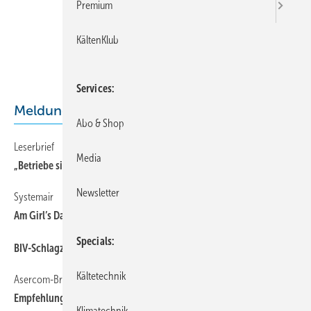
Premium
KältenKlub
Services
Meldungen aus der Branche
Abo & Shop
Leserbrief
6
Media
„Betriebe sind mit dem Austritt nicht einverstanden!“
Newsletter
Systemair
6
Am Girl’s Day technische Berufe „beschnuppert“
Specials
6
BIV-Schlagzeilen
Kältetechnik
Asercom-Broschüre
6
Empfehlungen zum Betrieb von Umrichtern an Kälteverdichtern
Klimatechnik