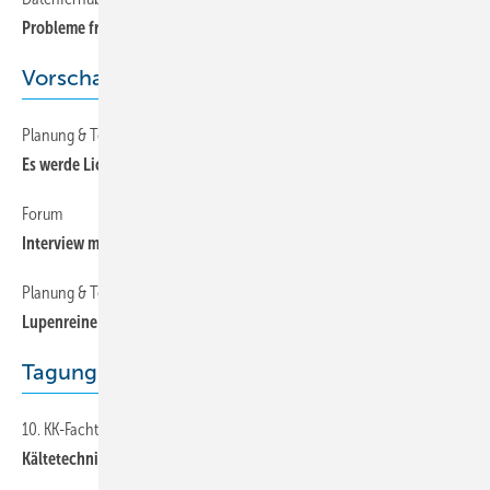
Probleme früh erkennen und richtig auswerten
Vorschau
Planung & Technik
74
Es werde Licht in der Kühltruhe
Forum
74
Interview mit DCC-Chef Ryan Noel
Planung & Technik
74
Lupenreine Luft
Tagung
10. KK-Fachtagung „Wie smart ist die Kältetechnik?“ (Teil 1)
60
Kältetechnik profitiert vom Umbauder Energieversorgung