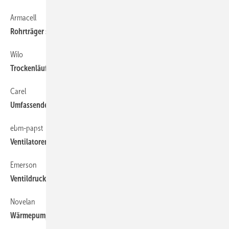
Armacell
68
Rohrträger sicherer im Brandfall
Wilo
68
Trockenläuferpumpe spart bis zu 70 Prozent Energie
Carel
68
Umfassende Fernüberwachungslösung
ebm-papst
68
Ventilatoren: Energiesparender Drilling
Emerson
68
Ventildruck auf 60 bar erhöht
Novelan
68
Wärmepumpe über das Internet einstellen und überwachen