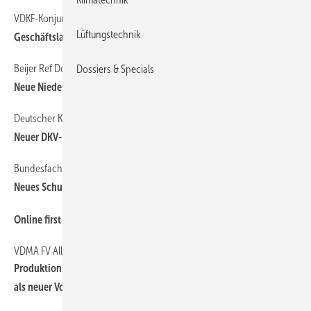
VDKF-Konjunkturumfrage
6
Lüftungstechnik
Geschäftslage weiter gut bis befriedigend
Beijer Ref Deutschland
6
Dossiers & Specials
Neue Niederlassung NürnbergFeucht eröffnet im Juni
Deutscher Kälte- und Klimatechnischer Verein
6
Neuer DKV-Bezirksverein „Rhein-Neckar“
Bundesfachschule Harztor-Niedersachswerfen
6
Neues Schulgebäude eingeweiht
6
Online first
VDMA FV Allgemeine Lufttechnik
6
Produktionsvolumen stieg auf fast 13 Mrd. Euro Blaum folgt Nagl
als neuer Vorsitzender