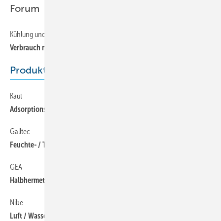
Forum
Kühlung und Heizung mit R 744-Booster
16
Verbrauch natürlich gesenkt
Produkte
Kaut
68
Adsorptionstrockner trocknen Tiefkühlräume
Galltec
68
Feuchte- / Temperatursensoren für messbare Behaglichkeit
GEA
68
Halbhermetischer CO
-Verdichter ganz groß
2
Nibe
68
Luft / Wasser-Wärmepumpe mit COP 4,1