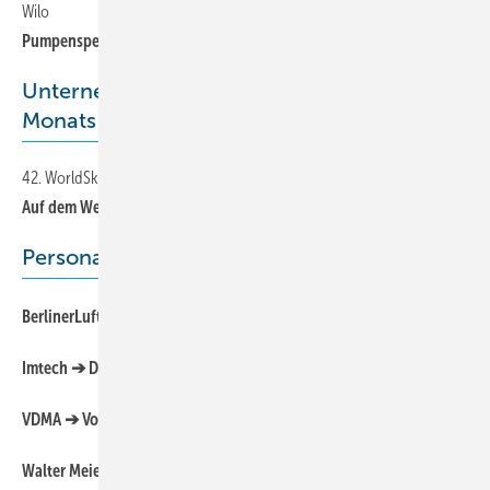
Wilo
6
Pumpenspezialist weiter auf Wachstumskurs
Unternehmen/Unternehmer/Aufsteiger des
Monats
42. WorldSkills in Leipzig vom 3. bis 6. juli 2013
12
Auf dem Weg zum Heimspiel
Personalien
12
BerlinerLuft ➔ Michael Porten verstärkt den Vertrieb
12
Imtech ➔ Doede Vierstra ist neuer CFO
12
VDMA ➔ Vorsitzender Dr. Sönke Brodersen im Amt bestätigt
12
Walter Meier ➔ Klaus Pfennig verstärkt die Region Ost