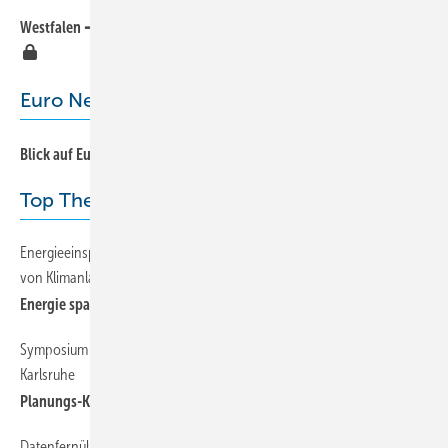
Westfalen ➔ Helge Wego leitet Unternehmenskommunikation
12
Euro News
14
Blick auf Europa
Top Thema
Energieeinsparverordnung fordert die energetische Inspektion
44
von Klimanlagen
Energie sparen, Komfort steigern, Bußgelder vermeiden
Symposium über Eisspeicher und kalte Nahwärme am TWK
22
Karlsruhe
Planungs-Know-how dringend gesucht
Datenfernübertragung in der Kältetechnik
54