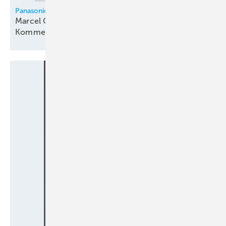
Panasonic
Marcel Oligschläger verantwortet Vertrieb für
Kommerzielle
Klimatechnik