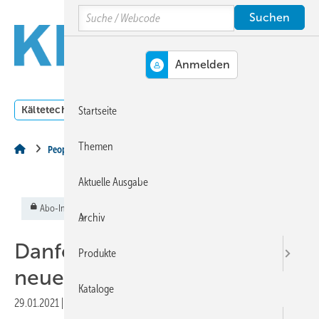
Springe
Springe
Springe
Search
auf
auf
auf
Hauptinhalt
Hauptmenü
SiteSearch
MENÜ
Kältetechnik
Klimatechnik
Lüftungstechnik
Dossi
Startseite
Themen
People
Aktuelle Ausgabe
Abo-Inhalt
Archiv
Danfoss ➔ Stefan König
Produkte
neuer Geschäftsführer
Kataloge
29.01.2021
|
Veröffentlicht in
Ausgabe 02-2021