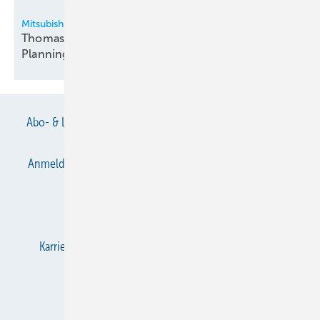
Mitsubishi Electric - LES
Thomas Schmidt neuer Head of Sales Consulting &
Planning
Abo- & Leserservice
AGB
Alle Inhalte chronologisch
Anmelden
Anmeldung & Registrierung
Datenschutz
E-Paper
Gentner Verlag
Impressum
Karriere bei Gentner
KältenKlub
KK abonnieren
Team
Mediaservice