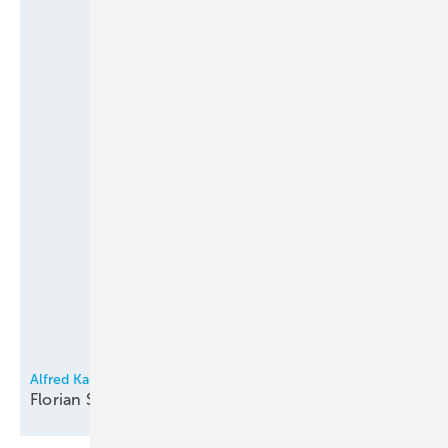
Alfred Kaut
Florian Scharpf und Dirk Müller neu im
Vertrieb