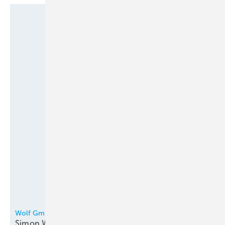
Wolf GmbH Mainburg
Simon Westermair leitet den
Wolf-Campus