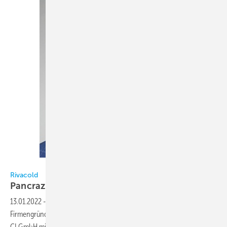
Rivacold / Tondo
Rivacold
Pancrazio Tondo weiterer
Geschäftsführer
13.01.2022
-
Seit 1. Januar 2022 ist Pancrazio Tondo (40) neben
Firmengründerin Isabell Walter weiterer Geschäftsführer der Rivacold
CI GmbH mit Firmensitz in Fellbach bei
Stuttgart.