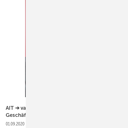
Bild: ait Deutschland / van der Sande
AIT ➔ van de Sande und Einhäuser neue
Geschäftsführer
01.09.2020
-
Die ait-deutschland GmbH hat Sjacco van de Sande (li.)