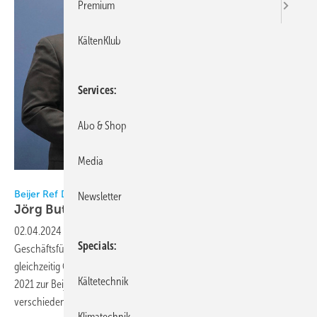
Premium
KältenKlub
Services
Abo & Shop
Media
Bild: Beijer Ref / Butke
Beijer Ref Deutschland
Newsletter
Jörg Butke neuer
Geschäftsführer
02.04.2024
-
Jörg Butke (51) ist seit dem 1. Januar 2024 neuer
Specials
Geschäftsführer der Beijer Ref Deutschland GmbH, bleibt aber
gleichzeitig Geschäftsführer der coolair Klimasysteme GmbH, die seit
Kältetechnik
2021 zur Beijer Ref Gruppe gehört.Als Kälteanlagenbaumeister mit
verschiedenen Weiterbildungen im Bereich
Wirtschaft...
Klimatechnik