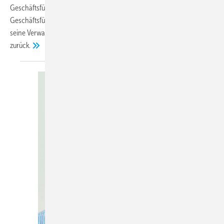
Geschäftsführer von drexel und weiss. Josias F. Gasser, der bisherige
Geschäftsführer und Mitinhaber von drexel und weiss, zieht sich auf
seine Verwaltungsratsfunktion innerhalb der Gasser Gruppe
zurück.