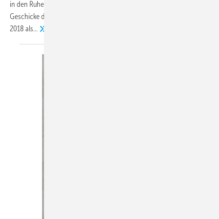
in den Ruhestand wechselte, nachdem er mehr als 27 Jahre die
Geschicke des Unternehmens gelenkt hat. Brinlinger verantwortet seit
2018
als...