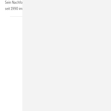
Sein Nachfolger in beiden Positionen ist Stefan König (58), der bereits
seit 1990 im Unternehmen ist. Vorher war er
bei...