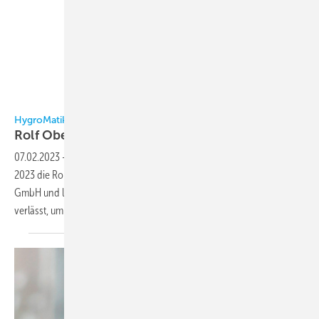
HygroMatik
HygroMatik
Rolf Oberhaus neuer
Geschäftsführer
07.02.2023
-
Rolf Oberhaus übernimmt mit Wirkung vom 30. Januar
2023 die Rolle des operativen Geschäftsführers der HygroMatik
GmbH und löst damit Dirc Menssing ab, der das Unternehmen
verlässt, um sich neuen Aufgaben zu
widmen.