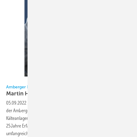
Bild: Amberger Kühltechnik / Haug
Amberger Kühltechnik
Martin Haug neuer
Geschäftsführer
05.09.2022
-
Seit 1. Juli 2022 ist Martin Haug neuer Geschäftsführer
der Amberger Kühltechnik GmbH (AKÜ). Als gelernter
Kälteanlagenbauer-Meister und Betriebswirt kann er bereits auf über
25 Jahre Erfahrung in der Branche zurückblicken. Er besitzt
umfangreiche Führungserfahrung in unterschiedlichen