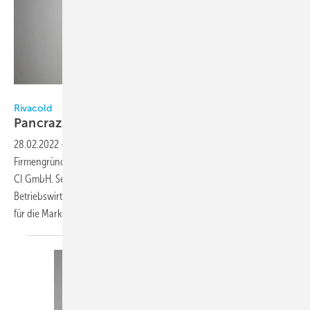
Bild: Rivacold / Tondo
Rivacold
Pancrazio Tondo weiterer
Geschäftsführer
28.02.2022
-
Seit 1. Januar 2022 ist Pancrazio Tondo (40) neben
Firmengründerin Isabell Walter weiterer Geschäftsführer der Rivacold
CI GmbH. Sein Weg führte den Kälteanlagenbauermeister und
Betriebswirt seit 2013 vom Produktmanager über die Vertriebsleitung
für die Marken Rivacold, Pego und Dixell bis hin
zur...