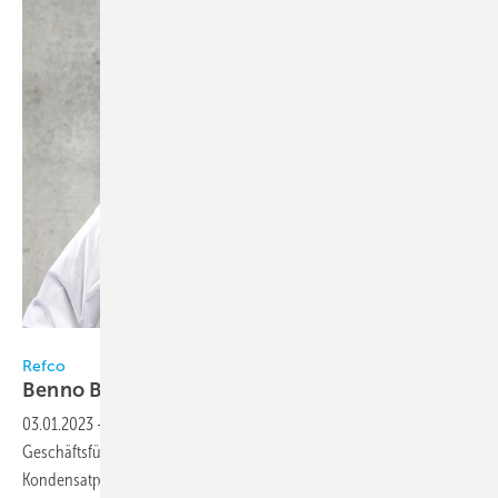
Bild: Refco / Brinlinger
Refco
Benno Brinlinger neuer
Geschäftsführer
03.01.2023
-
Seit dem 1. Januar 2023 ist Benno Brinlinger neuer
Geschäftsführer des Schweizer Werkzeug- und
Kondensatpumpenherstellers Refco. Er folgt auf Manfred Ulrich, der