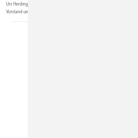
Urs Herding zu dessen Stellvertreter gewählt. Udo Jung ist seit 2015 im
Vorstand und übernimmt den Vorsitz mit sofortiger
Wirkung.