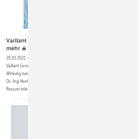
Bild: Vaillant / Jakobs
Vaillant ➔ Ralph Jakobs kein Geschäftsführer
mehr
29.01.2021
-
Ralph Jakobs (Bild), Geschäftsführer Industrial der
Vaillant Group, ist aus der Geschäftsführung des Unternehmens mit
Wirkung zum Jahresende 2020 ausgeschieden. Seit 1. Januar 2021 hat
Dr.-Ing. Norbert Schiedeck, CEO der Vaillant Group, das Industrial-
Ressort interimistisch zusätzlich zu
seinen...