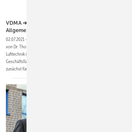
Bild: VDMA / Hild
VDMA ➔ Hild neuer Geschäftsführer
Allgemeine
Lufttechnik
02.07.2021
-
Robert Hild übernahm zum 1. Juni 2021 als Nachfolger
von Dr. Thomas Schräder die Geschäftsführung der Allgemeinen
Lufttechnik im VDMA. Bereits seit März war Hild stellvertretender
Geschäftsführer. Der studierte Volkswirt, Jahrgang 1978, war im VDMA
zunächst für die deutsche
Flachdisplay-Industrie...