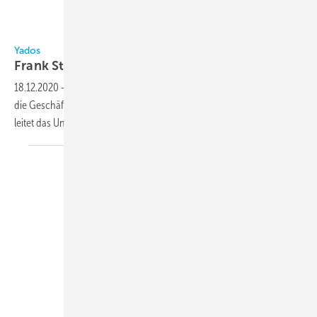
Yados / Stiehler
Yados
Frank Stiehler ist weiterer
Geschäftsführer
18.12.2020
-
Frank Stiehler, Jahrgang 1981, ist zum 1. Oktober 2020 in
die Geschäftsführung der Yados GmbH, Hoyerswerda eingetreten. Er
leitet das Unternehmen zukünftig in Doppelspitze mit Jörg
Wolf.