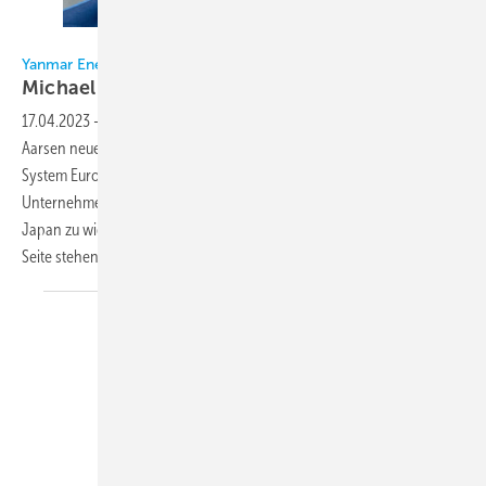
Yanmar Europe / Nisch
Yanmar Energy Systems Europe
Michael Nisch weiterer
Geschäftsführer
17.04.2023
-
Seit dem 1. Januar 2023 ist Michael Nisch neben Petrus
Aarsen neuer einzelberechtigter Geschäftsführer von Yanmar Energy
System Europe. Yosuke Tajima zieht sich aus der
Unternehmensführung zurück, um sich zukünftig neuen Aufgaben in
Japan zu widmen. Er wird dem Unternehmen weiterhin beratend zur
Seite
stehen.