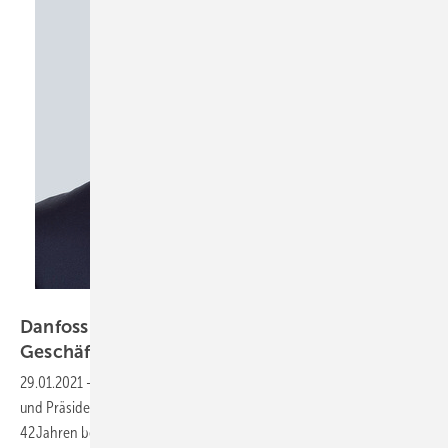
Bild: Danfoss GmbH / König
Danfoss ➔ Stefan König neuer
Geschäftsführer
29.01.2021
-
Ole Møller-Jensen, Geschäftsführer der Danfoss GmbH
und Präsident der Region Zentraleuropa, hat sich nach rund
42 Jahren bei Danfoss Ende 2020 in den Ruhestand verabschiedet.