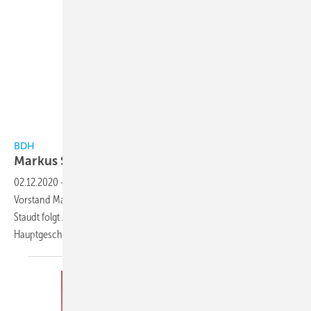
BDH / Staudt
BDH
Markus Staudt wird neuer
Geschäftsführer
02.12.2020
-
Mit Wirkung zum 1. September 2021 hat der BDH-
Vorstand Markus Staudt zum neuen Hauptgeschäftsführer bestellt.
Staudt folgt Andreas Lücke nach, der die Funktion des
Hauptgeschäftsführer seit 1993
innehatte.