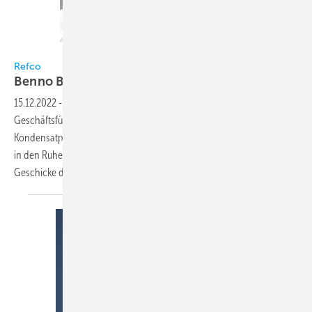
Refco / Brinlinger
Refco
Benno Brinlinger wird neuer
Geschäftsführer
15.12.2022
-
Am 1. Januar 2023 wird Benno Brinlinger neuer
Geschäftsführer des Schweizer Werkzeug- und
Kondensatpumpenherstellers Refco. Er folgt auf Manfred Ulrich, der
in den Ruhestand wechselt, nachdem er mehr als 27 Jahre die
Geschicke des Unternehmens gelenkt
hat.