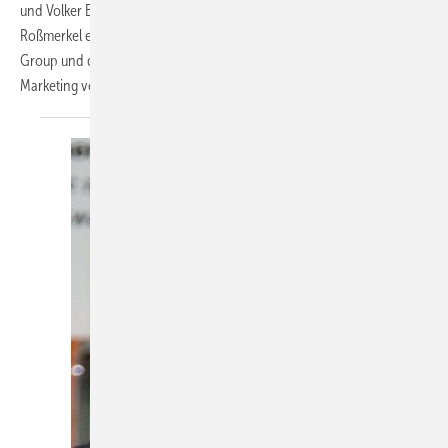
und Volker Einhäuser (re.) zu Geschäftsführern neben Marco
Roßmerkel ernannt. Van de Sande war zuvor als CCO der Ideal Stelrad
Group und der Vasco Group und als Managing Director of Sales &
Marketing von ACV NV und CEO der Triangle
Tube...