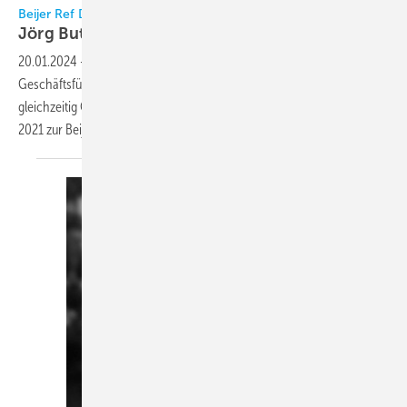
Beijer Ref Deutschland
Jörg Butke neuer
Geschäftsführer
20.01.2024
-
Jörg Butke (51) ist seit dem 1. Januar 2024 neuer
Geschäftsführer der Beijer Ref Deutschland GmbH, bleibt aber
gleichzeitig Geschäftsführer der coolair Klimasysteme GmbH, die seit
2021 zur Beijer Ref Gruppe
gehört.