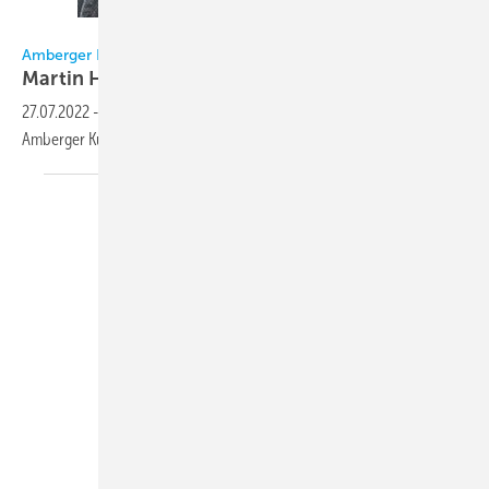
Amberger Kühltechnik / Haug
Amberger Kühltechnik GmbH
Martin Haug neuer
Geschäftsführer
27.07.2022
-
Seit 1.07.2022 ist Martin Haug neuer Geschäftsführer der
Amberger Kühltechnik GmbH
(AKÜ).