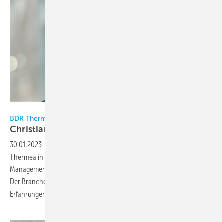
Bild: BDR Thermea / Sieg
BDR Thermea Deutschland
Christian Sieg neuer
Geschäftsführer
30.01.2023
-
Christian Sieg (40), bisher Commercial Director bei BDR
Thermea in Deutschland und seit einem Jahr Mitglied des
Management Team, ist seit dem 15.01.2023 neuer Geschäftsführer.
Der Branchenkenner bringt vielfältige nationale und internationale
Erfahrungen mit. Sieg folgt auf Heinz-Werner Schmidt,
der...