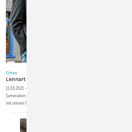
Otten
Otten
Lennart Otten ist weiterer
Geschäftsführer
11.03.2021
-
Bei der Alwin Otten GmbH aus Meppen leitet in dritter
Generation nun Lennart Otten das Familienunternehmens gemeinsam
mit seinem Vater
Alwin.