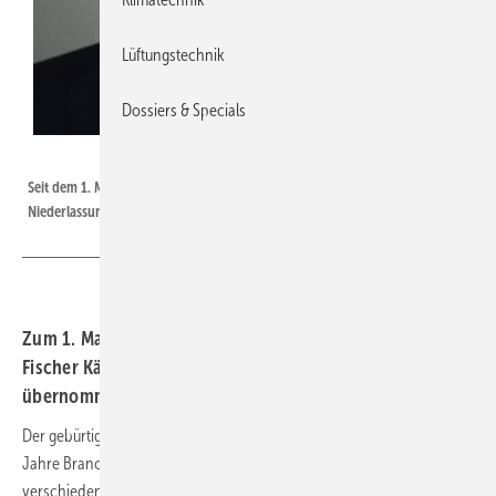
Lüftungstechnik
Dossiers & Specials
Fischer Kälte Klima / Kern
Seit dem 1. Mai 2025 ist Matthias Kern Leiter der Fischer Kälte-Klima
Niederlassung Freiburg.
Zum 1. Mai 2025 hat Matthias Kern die Leitung der
Fischer Kälte-Klima Niederlassung Freiburg
übernommen.
Der gebürtige Badener ist in der Region verwurzelt und bringt über 20
Jahre Branchenerfahrung im Haustechnik-Großhandel mit. In
verschiedenen Führungspositionen hat er Verantwortung für Vertrieb,