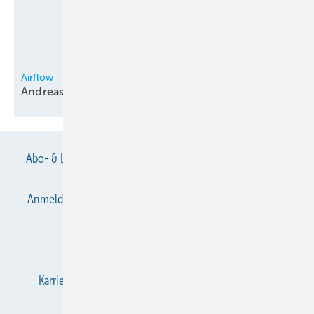
Airflow
Andreas Schönberg neu im
Außendienst
Abo- & Leserservice
AGB
Alle Inhalte chronologisch
Anmelden
Anmeldung & Registrierung
Datenschutz
E-Paper
Gentner Verlag
Impressum
Karriere bei Gentner
KältenKlub
KK abonnieren