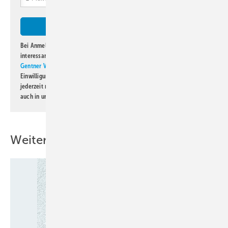
Bei Anmeldung zu diesem Newsletter bin ich damit einverstanden, über
interessante Verlags- und Online-Angebote
der Marken der Alfons W.
Gentner Verlag GmbH & Co. KG
informiert zu werden. Diese
Einwilligung kann ich jederzeit widerrufen und eine Abmeldung ist
jederzeit möglich. Informationen zum Umgang mit Daten finden Sie
auch in unserer
Datenschutzerklärung
.
Weitere Inhalte