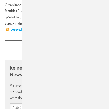
Organisation und Teams übernommen.
Matthias Ruggaber, der die Niederlassung in den vergangenen Jahren
geführt hat, wechselte lt. Fischer Kälte-Klima auf eigenen Wunsch
zurück in die technische Kundenbetreuung. (RM)
www.kaeltefischer.de
Teilen
Link kopieren
Keine Zeit? Kein Problem mit dem KK
Newsletter!
Mit unserem Newsletter erhalten Sie regelmäßig von uns
ausgewählte Informationen und Neuigkeiten, gebündelt und
kostenlos direkt ins Postfach.