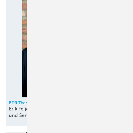
BDR Thermea
Erik Feijen führt die Geschäfte von Brötje, Remeha
und
SenerTec