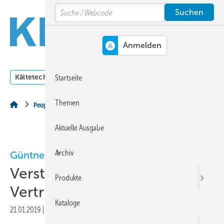
Springe
Springe
Springe
Search
auf
auf
auf
Hauptinhalt
Hauptmenü
SiteSearch
MENÜ
Kältetechnik
Klimatechnik
Lüftungstechnik
Dossi
Startseite
Themen
People
Aktuelle Ausgabe
Archiv
Güntner
Verstärkung für das
Produkte
Vertriebsteam Schweiz
Kataloge
21.01.2019
|
Druckvorschau