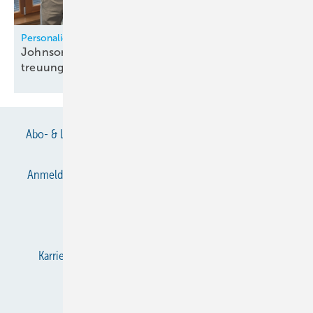
Personalien
Johnson Controls struk­tu­riert HVACR-Fach­be­
treu­ung
neu
Abo- & Leserservice
AGB
Alle Inhalte chronologisch
Anmelden
Anmeldung & Registrierung
Datenschutz
E-Paper
Gentner Verlag
Impressum
Karriere bei Gentner
KältenKlub
KK abonnieren
Team
Mediaservice