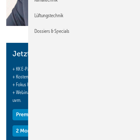
Lüftungstechnik
Dossiers & Specials
Bild: Ziehl-Abegg
Jetzt weiterlesen und profitieren.
Olaf Kanig
(45) ist seit Februar 2020 kaufmännischer Vorstand der
Ziehl-Abegg SE. Der Diplom-Wirtschaftsingenieur kommt von einem
+ KK E-Paper-Ausgabe – jeden Monat neu
großen Automobilzulieferer und hat auch eine Ausbildung als
+ Kostenfreien Zugang zu unserem Online-Archiv
Energieelektroniker. In seiner bisherigen Position hat er die Bereiche
+ Fokus KK: Sonderhefte (PDF)
Bordnetzwerke und Kunststofffertigung kaufmännisch begleitet,
+ Webinare und Veranstaltungen mit Rabatten
einschließlich des Controlling der weltweiten Produktionsstandorte.
uvm.
www.ziehl­abegg.de
Premium Mitgliedschaft
2 Monate kostenlos testen