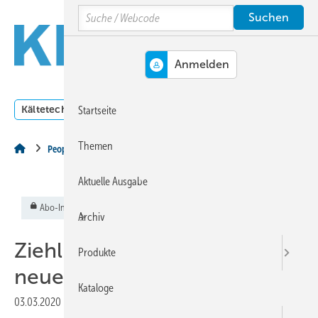
Springe
Springe
Springe
Search
auf
auf
auf
Hauptinhalt
Hauptmenü
SiteSearch
MENÜ
Kältetechnik
Klimatechnik
Lüftungstechnik
Dossi
Startseite
Themen
People
Aktuelle Ausgabe
Abo-Inhalt
Archiv
Ziehl-­Abegg ➔ Olaf Kanig
Produkte
neuer Finanzvorstand
Kataloge
03.03.2020
|
Veröffentlicht in
Ausgabe 03-2020