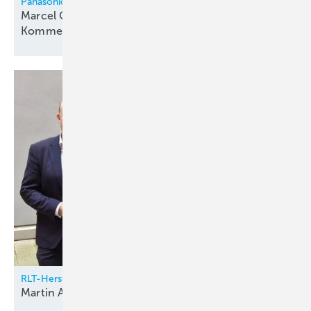
Panasonic
Marcel Oligschläger verantwortet Vertrieb für
Kommerzielle
Klimatechnik
RLT-Herstellerverband
Martin Alofs neuer
Vorstandsvorsitzender