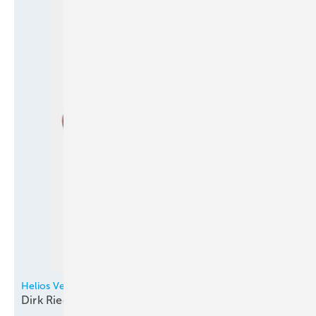
Helios Ventilatoren
Dirk Riecke neu in
Baden-Württemberg