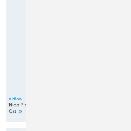
Airflow
Nico Picker neu im Außendienst Deutschland
Ost