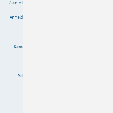
Abo- & Leserservice
AGB
Alle Inhalte chronologisch
Anmelden
Anmeldung & Registrierung
Datenschutz
E-Paper
Gentner Verlag
Impressum
Karriere bei Gentner
KältenKlub
KK abonnieren
Team
Mediaservice
Mitgliedschaften und Engagement
Newsletter
RSS-Feed
Privacy Manager
Veranstaltungen / Webinare