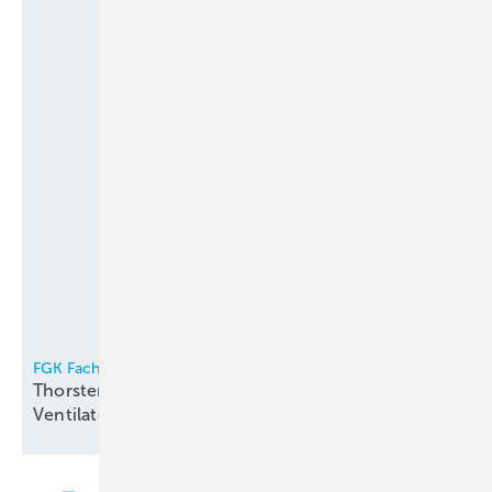
FGK Fachverband Gebäude-Klima e.V.
Thorsten Niklas Vorsitzender der
Ventilatorentausch-Kampagne