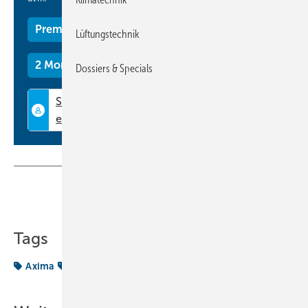
Premium Mitgliedschaft
Lüftungstechnik
2 Monate kostenlos testen
Dossiers & Specials
Teilen
Link kopieren
Tags
Axima
Geschäftsführer