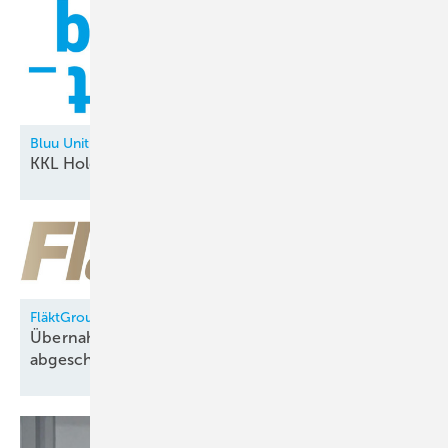
Bluu Unit
KKL Holding neu in der
Allianz
FläktGroup
Übernahme durch Samsung Electronics
abgeschlossen