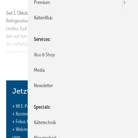
Premium
Seit 1. Oktober 2009 ist ein Führungsduo an der Spitze von Axima
KältenKlub
Refrigeration: Andreas Eyd (41) ist neuer Geschäftsführer Vertrieb in
Lindau. Eyd wird gemeinsam mit Dr. Martin Altenbokum (Bild rechts),
der seit fast fünf Jahren Geschäftsführer der Axima Refrigeration ist,
Services
die vielfältigen Führungsaufgaben bei der Axima Refrigeration
wahrnehmen.
Abo & Shop
http://www.aximaref.de
Media
Newsletter
Jetzt weiterlesen und profitieren.
+ KK E-Paper-Ausgabe – jeden Monat neu
Specials
+ Kostenfreien Zugang zu unserem Online-Archiv
+ Fokus KK: Sonderhefte (PDF)
Kältetechnik
+ Webinare und Veranstaltungen mit Rabatten
uvm.
Klimatechnik