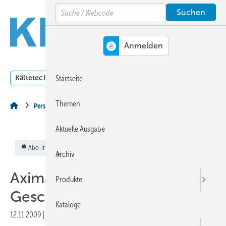
Springe
Springe
Springe
Search
auf
auf
auf
Hauptinhalt
Hauptmenü
SiteSearch
MENÜ
Kältetechnik
Klimatechnik
Lüftungstechnik
Dossi
Startseite
Themen
Personalien
Aktuelle Ausgabe
Abo-Inhalt
Archiv
Axima Zusätzlicher
Produkte
Geschäftsführer Vertrieb
Kataloge
12.11.2009
|
Veröffentlicht in
Ausgabe 11-2009