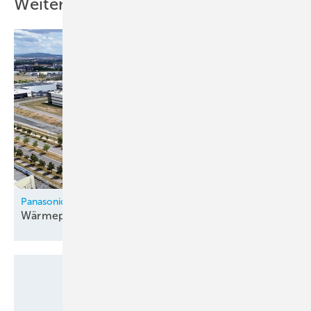
Weitere Inhalte
Panasonic
Wärmepumpenfabrik in Tschechien
eröffnet