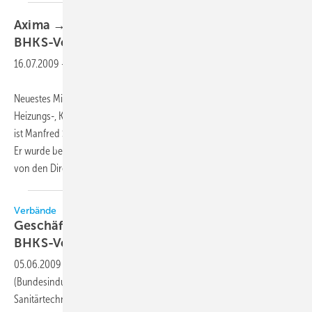
Axima → Geschäftsführer neu im
BHKS-Vorstand
16.07.2009
-
Neuestes Mitglied im Vorstand des BHKS (Bundesindustrieverband
Heizungs-, Klima-, Sanitär­technik/Technische Gebäudesysteme e.V.)
ist Manfred Schmitz, Geschäftsführer der Axima Deutschland GmbH.
Er wurde bereits im Vorfeld der Mitgliederversammlung im Mai 2009
von den Direkt­mitgliedern in
den...
Verbände
Geschäftsführer Axima Deutschland neu im
BHKS-Vorstand
05.06.2009
-
Neuestes Mitglied im Vorstand des BHKS
(Bundesindustrieverband Heizungs-, Klima-,
Sanitärtechnik/Technische Gebäudesysteme e.V.) ist Manfred