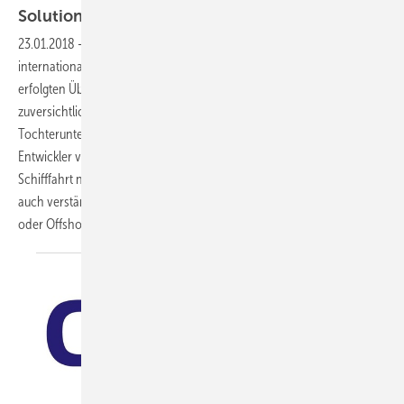
Solutions GmbH durch die
Engie-Gruppe
23.01.2018
-
Die Noske-Kaeser Maritime Solutions GmbH und ihre
internationalen Tochtergesellschaften starten nach der kürzlich
erfolgten Übernahme durch die französische Engie-Gruppe
zuversichtlich ins Jahr 2018. Unter dem Dach des
Tochterunternehmens Engie Axima wird der in Hamburg beheimatete
Entwickler von Klima-, Kälte- und Feuerlöschtechnikanlagen für die
Schifffahrt neben dem traditionellen Kerngeschäft im Bereich Marine
auch verstärkt in Lösungen für Wachstumsfelder wie Kreuzfahrtschiffe
oder Offshore-Windparks
investieren.