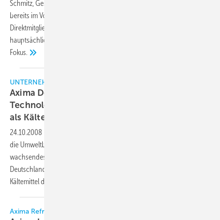
Schmitz, Geschäftsführer der Axima Deutschland GmbH. Er wurde
bereits im Vorfeld der Mitgliederversammlung im Mai 2009 von den
Direktmitgliedern in den Vorstand berufen. Der BHKS repräsentiere
hauptsächlich Anlagen erstellende Unternehmen mit industriellem
Fokus.
UNTERNEHMEN
Axima Deutschland und ILK Dresden planen
Technologiesprung beim Einsatz von Wasser
als
Kältemittel
24.10.2008
-
Vor dem Hintergrund der anhaltenden Debatten über
die Umweltbelastung durch chemische Kältemittel und ein
wachsendes Umweltbewusstsein der Unternehmen treibt Axima
Deutschland die Forschung zum Einsatz von Wasser als alternatives
Kältemittel der Zukunft
voran.
Axima Refrigeration