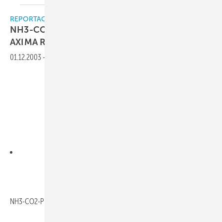
REPORTAGE
NH3-CO2-Propylenglykol-Kälteanlage von
AXIMA
Refrigeration
01.12.2003
-
Downloads:
NH3-CO2-Propylenglykol-Kälteanlage von AXIMA