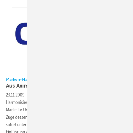
Marken-Harmonisierung bei GDF Suez
Aus Axima wird
Cofely
23.11.2009
-
GDF Suez schafft im Rahmen einer Marken-
Harmonisierung mit dem Namen Cofely europaweit eine einheitliche
Marke für Unternehmen aus seiner Konzernsparte Energy Services. Im
Zuge dessen firmiert die GDF Suez-Tochter Axima Deutschland ab
sofort unter dem Namen Cofely Deutschland GmbH. Mit der
Einführung von Cofely will GDF Suez seine Position in den wichtigen