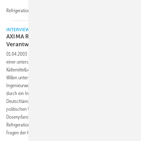
Refrigeration
INTERVIEW
AXIMA Refrigeration in ökologischer
Verantwortung zu Technik und
Umwelt
01.04.2003
-
Steht die (deutsche) Kältetechnik erneut am Scheideweg
einer unterschiedlichen, aber auch differenzierten
Kältemittelbetrachtung, kann sie sich bedingungslos dem politischen
Willen unterwerfen, welche Bedeutung kommt deutschem
Ingenieurwesen zu, wie steht es um die nationale Wertschöpfung
durch ein Industrieunternehmen am Produktionsstandort
Deutschland? Nicht nur vor dem Hintergrund des Durchsetzens von
politischen Umweltzielen, die mit der Lösung der
Dosenpfandproblematik nicht vergleichbar sind, bezog Axima
Refrigeration GmbH mit den Antworten ihres Geschäftsführers auf
Fragen der KK eindeutig
Position.