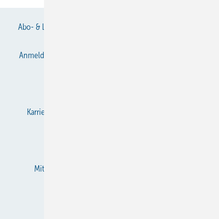
Abo- & Leserservice
AGB
Alle Inhalte chronologisch
Anmelden
Anmeldung & Registrierung
Datenschutz
E-Paper
Gentner Verlag
Impressum
Karriere bei Gentner
KältenKlub
KK abonnieren
Team
Mediaservice
Mitgliedschaften und Engagement
Newsletter
RSS-Feed
Privacy Manager