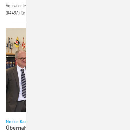
Äquivalente verwendet das Unternehmen bereits Opteon XP40
(R449A) für den Retrofit bestehender
R404A-Anlagen.
Noske-Kaeser/Engie Axima
Noske-Kaeser / Engie
Übernahme der Noske-Kaeser Maritime