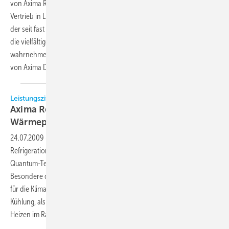
von Axima Refrigeration: Andreas Eyd (41) ist neuer Geschäftsführer
Vertrieb in Lindau. Eyd wird gemeinsam mit Dr. Martin Altenbokum,
der seit fast fünf Jahren Geschäftsführer der Axima Refrigeration ist,
die vielfältigen Führungsaufgaben bei der Axima Refrigeration
wahrnehmen. Beide berichten an Manfred Schmitz, Geschäftsführer
von Axima
Deutschland.
Leistungsziffern bis 7
Axima Refrigeration setzt verstärkt auf ölfreie
Wärmepumpen
24.07.2009
-
Im Zuge der steigenden Nachfrage setzt Axima
Refrigeration künftig verstärkt auf den Vertrieb seiner ölfreien
Quantum-Technologie für den Einsatz als Wärmepumpe. Das
Besondere daran sei, dass die Quantum-Technologie in drei Varianten
für die Klimatisierung eingesetzt werden könne: ausschließlich für die
Kühlung, als Wärmepumpe für die Beheizung oder zum Kühlen und
Heizen im Rahmen eines
Wärmerückgewinnungssystems.