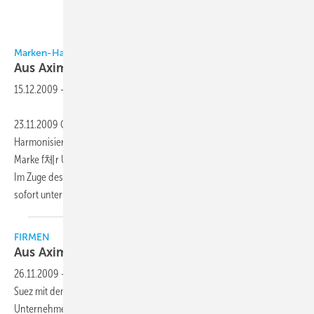
Marken-Harmonisierung bei GDF Suez
Aus Axima wird
Cofely
15.12.2009
-
23.11.2009 GDF Suez schafft im Rahmen einer Marken-
Harmonisierung mit dem Namen Cofely europaweit eine einheitliche
Marke f체r Unternehmen aus seiner Konzernsparte Energy Services.
Im Zuge dessen firmiert die GDF Suez-Tochter Axima Deutschland ab
sofort unter dem Namen Cofely Deutschland
GmbH...
FIRMEN
Aus Axima Deutschland wird
Cofely
26.11.2009
-
Im Rahmen einer Marken-Harmonisierung schafft GDF
Suez mit dem Namen Cofely europaweit eine einheitliche Marke für
Unternehmen aus seiner Konzernsparte Energy
Services.