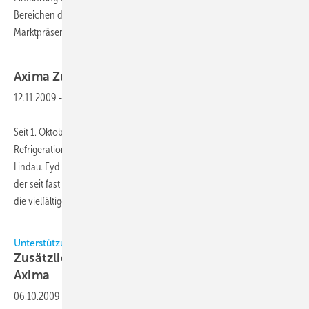
Bereichen der Energie- und Umwelteffizienz ausbauen, seine
Marktpräsenz stärken und das Wachstum
vorantreiben.
Axima Zusätzlicher Geschäftsführer
Vertrieb
12.11.2009
-
Seit 1. Oktober 2009 ist ein Führungsduo an der Spitze von Axima
Refrigeration: Andreas Eyd (41) ist neuer Geschäftsführer Vertrieb in
Lindau. Eyd wird gemeinsam mit Dr. Martin Altenbokum (Bild rechts),
der seit fast fünf Jahren Geschäftsführer der Axima Refrigeration ist,
die
vielfältigen...
Unterstützung für Dr. Martin Altenbokum
Zusätzlicher Geschäftsführer Vertrieb bei
Axima
06.10.2009
-
Ab 1. Oktober 2009 ist ein Führungsduo an der Spitze