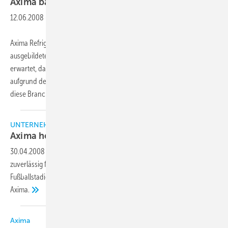
Axima baut Servicebereich
aus
12.06.2008
-
Axima Refrigeration baut seinen Servicebereich mit speziell
ausgebildeten Serviceverkäufern aus. Der Lindauer Kältespezialist
erwartet, dass der Markt für Dienstleistungen rund um Kälteanlagen
aufgrund der steigenden Zahl von gesetzlichen Bestimmungen für
diese Branche in den nächsten
Jahren...
UNTERNEHMEN
Axima heizt dem Rasen des FC Augsburg
ein
30.04.2008
-
Köln, 15. April 2008 Für eine energiesparende und
zuverlässig funktionierende Rasenheizung im Augsburger
Fußballstadion Rosenau sorgt seit Beginn des Jahres Energiespezialist
Axima.
Axima