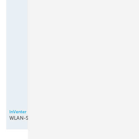
InVenter
WLAN-Steuerung bei
Lüftungsgeräten