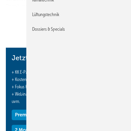
Die ro-busten Schaufeln sind aus korrosionsbeständigem Aluminium
gefertigt und versetzt angeordnet. Die Baureihe deckt die Baugrößen
Lüftungstechnik
250 bis 400 ab, für alle sind variable Fußpositionen möglich. Die
Ventilatoren liegen mit und ohne Flansch vor, die Baugrößen 315, 355
Dossiers & Specials
und 400 auch mit robustem Rechteckrahmen. Es werden
Luftleistungen bis 10 000 m³/h erreicht.
https://www.ebmpapst.com/
-
Jetzt weiterlesen und profitieren.
+ KK E-Paper-Ausgabe – jeden Monat neu
+ Kostenfreien Zugang zu unserem Online-Archiv
+ Fokus KK: Sonderhefte (PDF)
+ Webinare und Veranstaltungen mit Rabatten
uvm.
Premium Mitgliedschaft
2 Monate kostenlos testen