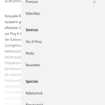
12.06.2014
|
Veröffentlicht in
Ausgabe 06-2014
Premium
KältenKlub
Kompakte Radialventilatoren der Reihe RadiFit von ebm-papst mit
rückwärts gekrümmten Schaufeln im Spiralgehäuse kommen mit
effizienter GreenTech EC-Technik. Durch den einfachen Austausch
Services
per Plug-&-Play wird bei der Modernisierung bestehender Anlagen
der Aufwand vermindert. Laufrad, Motor, Steuerungselektronik und
Abo & Shop
Spiralgehäuse sind eine funktionale Einheit und fertig konfiguriert. Der
elektronisch kommutierte Motor ist direkt im Laufrad integriert. Das
Media
macht zusätzliche Komponenten wie Riemenantrieb oder
Frequenzumrichter überflüssig. Die Gehäuseabmessungen der
Newsletter
Ventilatoren sind identisch mit herkömmlichen Ausführungen. Durch
die stufenlos drehzahlregelbaren EC-Antriebe arbeiten die
Radialventilatoren mit hohem Wirkungsgrad bei gleichzeitig hohem
Specials
statischem Druck. Ein zentraler Klemmkasten für Netzanschluss,
Fehlermelderelais sowie Steuerung und Kommunikation vereinfachen
Kältetechnik
die Inbetriebnahme. Das Spiralgehäuse und die Einströmdüse sind auf
das Laufrad ausgelegt und bewirken einen geräuscharmen Betrieb.
Klimatechnik