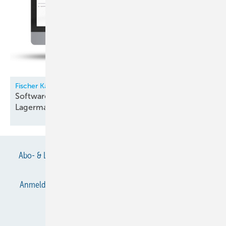
Fischer Kälte-Klima
Software für Kältemittel- und
Lagermanagement
Abo- & Leserservice
AGB
Alle Inhalte chronologisch
Anmelden
Anmeldung & Registrierung
Datenschutz
E-Paper
Gentner Verlag
Impressum