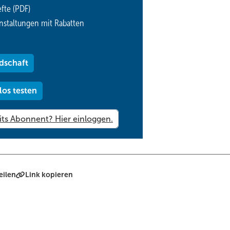
fte (PDF)
nstaltungen mit Rabatten
dschaft
los testen
eilen
Link kopieren