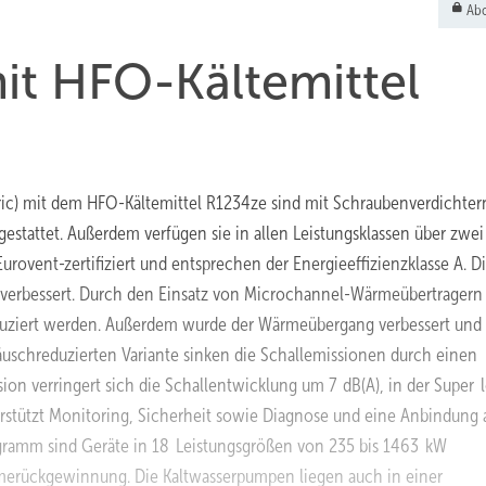
Abo
it HFO-Kältemittel
tric) mit dem HFO-Kältemittel R1234ze sind mit Schraubenverdichter
stattet. Außerdem verfügen sie in allen Leistungsklassen über zwei
Eurovent-zertifiziert und entsprechen der Energieeffizienzklasse A. D
nt verbessert. Durch den Einsatz von Microchannel-Wärmeübertragern
eduziert werden. Außerdem wurde der Wärmeübergang verbessert und
uschreduzierten Variante sinken die Schallemissionen durch einen
sion verringert sich die Schallentwicklung um 7 dB(A), in der Super
terstützt Monitoring, Sicherheit sowie Diagnose und eine Anbindung 
ogramm sind Geräte in 18 Leistungsgrößen von 235 bis 1463 kW
ärmerückgewinnung. Die Kaltwasserpumpen liegen auch in einer