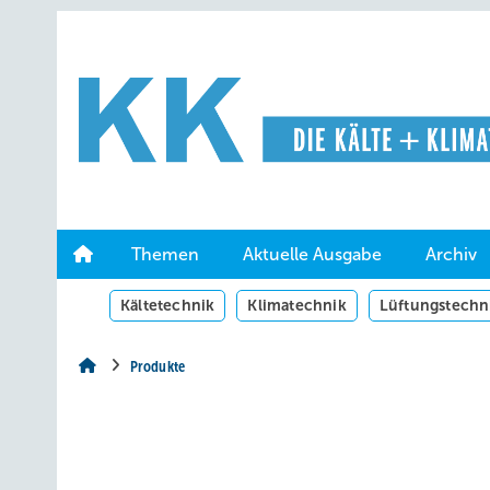
Springe
Springe
Springe
auf
auf
auf
Hauptinhalt
Hauptmenü
SiteSearch
Themen
Aktuelle Ausgabe
Archiv
Kältetechnik
Klimatechnik
Lüftungstechn
Produkte