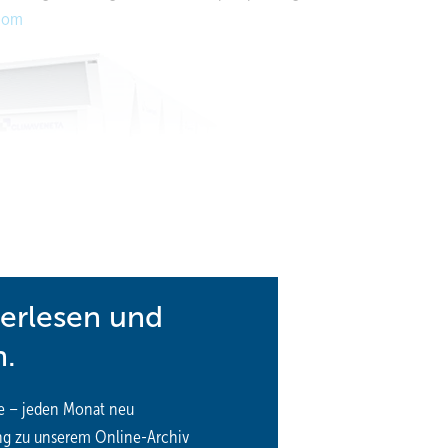
.com
terlesen und
n.
Mitsubishi Electric
e – jeden Monat neu
ng zu unserem Online-Archiv