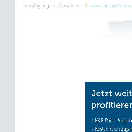
drehzahlgeregelten Version vor.
www.mitsubishi-les
Jetzt wei
profitiere
+ KK E-Paper-Ausgab
+ Kostenfreien Zuga