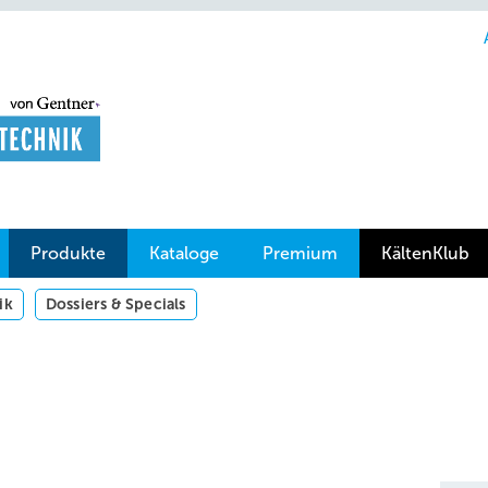
Produkte
Kataloge
Premium
KältenKlub
ik
Dossiers & Specials