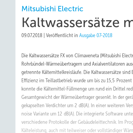
Mitsubishi Electric
Kaltwassersätze m
09.07.2018
|
Veröffentlicht in
Ausgabe 07-2018
Die Kaltwassersätze FX von Climaveneta (Mitsubishi Elec
Rohrbündel-Wärmeübertragern und Axialventilatoren ausge
getrennte Kältemittelkreisläufe. Die Kaltwassersätze sind 
Effizienz im Teillastbetrieb wurde um bis zu 15,5 Proze
konnte die Kältemittel-Füllmenge um rund ein Drittel r
Gesamtgewicht der Wärmeübertrager gesenkt. In der gerä
gekapselten Verdichter um 2 dB(A). In einer weiteren Ver
noise Variante um 12 dB(A). Die integrierte Software un
verschiedene Protokolle der Gebäudeleittechnik. Im Pr
Kälteleistung, auch mit teilweiser oder vollständiger W