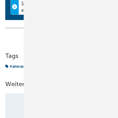
Teilen
Link kopieren
Tags
Kaltwassersatz
Kältemittel R
Produkte
Weitere Inhalte