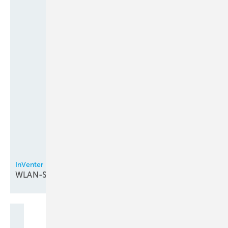
InVenter
WLAN-Steuerung bei
Lüftungsgeräten