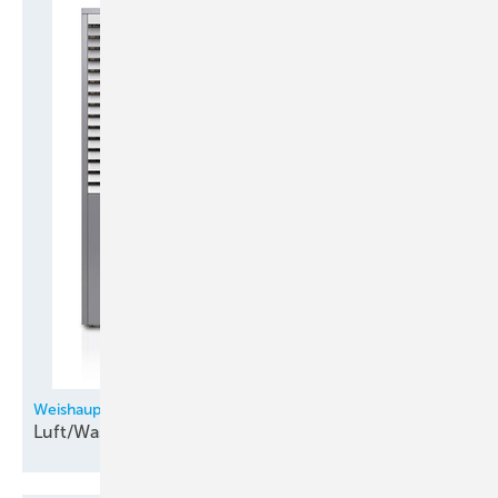
Weishaupt
Luft/Wasser-Aeroblock