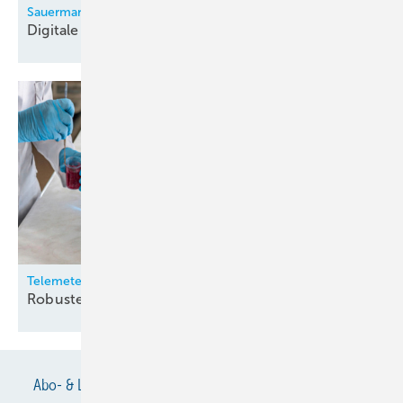
Sauermann
Digitale
Monteurhilfe
Telemeter
Robuste
Temperatursensoren
Abo- & Leserservice
AGB
Alle Inhalte chronologisch