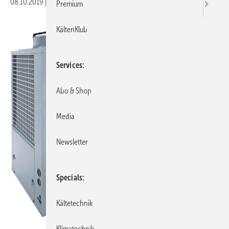
08.10.2019
|
Veröffentlicht in
Ausgabe 10-2019
Premium
KältenKlub
Services
Abo & Shop
Media
Newsletter
Specials
Kältetechnik
Bild: Systemair
Klimatechnik