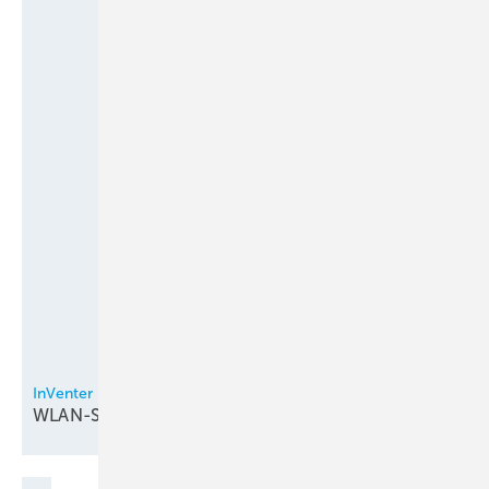
InVenter
WLAN-Steuerung bei
Lüftungsgeräten