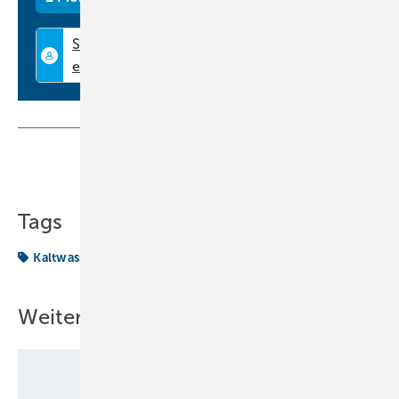
Servicearbeiten schneller ausgeführt werden.
www.systemair.de
Teilen
Link kopieren
Tags
Kaltwassersatz
Produkte
Weitere Inhalte