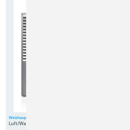
Weishaupt
Luft/Wasser-Aeroblock