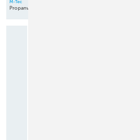
M-Tec
Propanwärmepumpe innen
aufgestellt