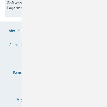
Software für Kältemittel- und
Lagermanagement
Abo- & Leserservice
AGB
Alle Inhalte chronologisch
Anmelden
Anmeldung & Registrierung
Datenschutz
E-Paper
Gentner Verlag
Impressum
Karriere bei Gentner
KältenKlub
KK abonnieren
Team
Mediaservice
Mitgliedschaften und Engagement
Newsletter