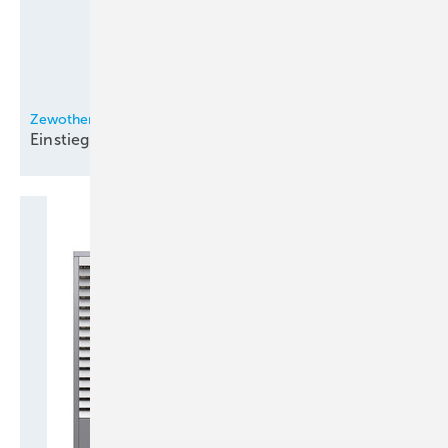
Zewotherm
Einstiegsmodell der
Lambda-Reihe