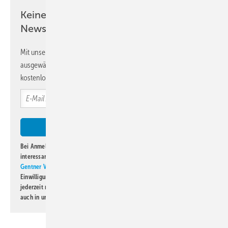
Keine Zeit? Kein Problem mit dem KK
Newsletter!
Mit unserem Newsletter erhalten Sie regelmäßig von uns
ausgewählte Informationen und Neuigkeiten, gebündelt und
kostenlos direkt ins Postfach.
Bei Anmeldung zu diesem Newsletter bin ich damit einverstanden, über
interessante Verlags- und Online-Angebote
der Marken der Alfons W.
Gentner Verlag GmbH & Co. KG
informiert zu werden. Diese
Einwilligung kann ich jederzeit widerrufen und eine Abmeldung ist
jederzeit möglich. Informationen zum Umgang mit Daten finden Sie
auch in unserer
Datenschutzerklärung
.