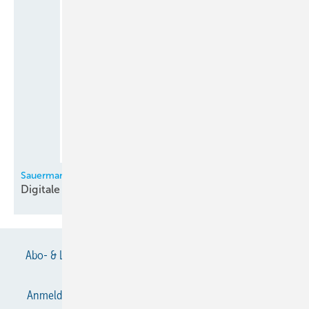
Sauermann
Digitale
Monteurhilfe
Abo- & Leserservice
AGB
Alle Inhalte chronologisch
Anmelden
Anmeldung & Registrierung
Datenschutz