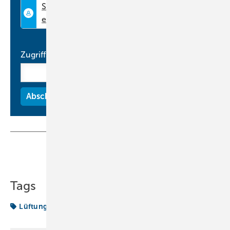
Anwendungen und erfüllt die Hygienevorschriften der DIN 6022.
www.tecalor.de
Zugriffscode
Teilen
Link kopieren
Tags
Lüftungsgeräte
Produkte
Wärmerückgewinnung