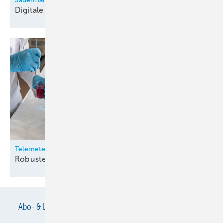
Sauermann
Digitale
Monteurhilfe
Telemeter
Robuste
Temperatursensoren
Abo- & Leserservice
AGB
Alle Inhalte chronologisch