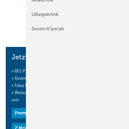
Lüftungstechnik
Dossiers & Specials
Trane
Jetzt weiterlesen und profitieren.
+ KK E-Paper-Ausgabe – jeden Monat neu
+ Kostenfreien Zugang zu unserem Online-Archiv
+ Fokus KK: Sonderhefte (PDF)
+ Webinare und Veranstaltungen mit Rabatten
uvm.
Premium Mitgliedschaft
2 Monate kostenlos testen