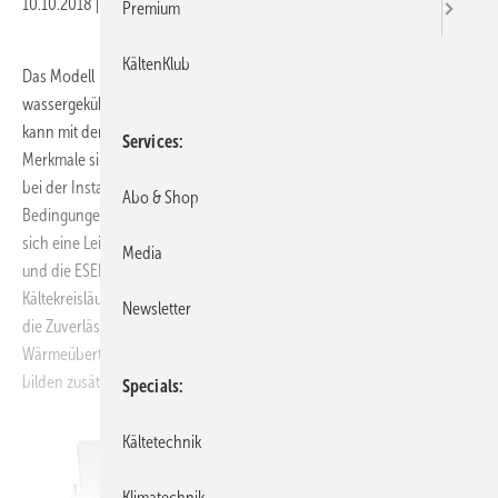
10.10.2018
|
Veröffentlicht in
Ausgabe 10-2018
Premium
KältenKlub
Das Modell RTHF G ist eine Ergänzung der XStream-Palette an
wassergekühlten Wasserkühlmaschinen mit Schraubenverdichtern. Es
kann mit dem Kältemittel R 1234 ze betrieben werden. Weitere
Services
Merkmale sind eine hohe saisonale Effizienz, ein geringer Platzbedarf
bei der Installation und eine stabile Teillaststeuerung unter allen
Abo & Shop
Bedingungen. Durch die Konfiguration mit zwei Kältekreisläufen ergibt
sich eine Leistung von bis zu 2 700 kW, der EER-Wert reicht bis zu 6,3
Media
und die ESEER-Bewertung bis zu 9,5. Die Konfiguration mit zwei
Kältekreisläufen reduziert die Kältemittelmenge pro Kreis und erhöht
Newsletter
die Zuverlässigkeit. Das in Reihe geschaltete Gegenstrom-
Wärmeübertrager-Design sowie die variable Primärwassermenge
bilden zusätzliche Details.
www.trane.com
Specials
Kältetechnik
Klimatechnik