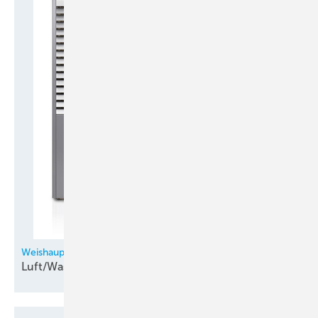
Weishaupt
Luft/Wasser-Aeroblock