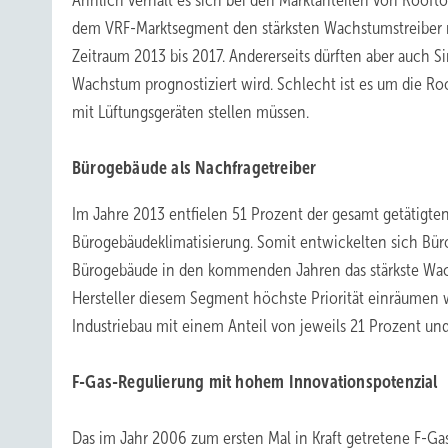
Ähnlich verhält es sich bei den Marktanteilen von Roofto
dem VRF-Marktsegment den stärksten Wachstumstreiber 
Zeitraum 2013 bis 2017. Andererseits dürften aber auch Sin
Wachstum prognostiziert wird. Schlecht ist es um die R
mit Lüftungsgeräten stellen müssen.
Bürogebäude als Nachfragetreiber
Im Jahre 2013 entfielen 51 Prozent der gesamt getätigt
Bürogebäudeklimatisierung. Somit entwickelten sich Bür
Bürogebäude in den kommenden Jahren das stärkste Wac
Hersteller diesem Segment höchste Priorität einräumen 
Industriebau mit einem Anteil von jeweils 21 Prozent und
F-Gas-Regulierung mit hohem Innovationspotenzial
Das im Jahr 2006 zum ersten Mal in Kraft getretene F-Ga