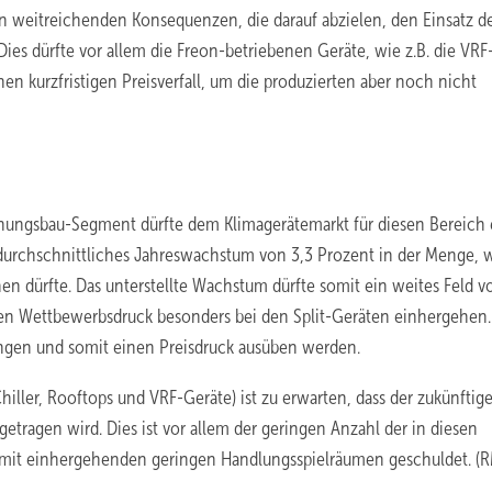
n weitreichenden Konsequenzen, die darauf abzielen, den Einsatz d
es dürfte vor allem die Freon-betriebenen Geräte, wie z.B. die VRF
en kurzfristigen Preisverfall, um die produzierten aber noch nicht
nungsbau-Segment dürfte dem Klimagerätemarkt für diesen Bereich 
durchschnittliches Jahreswachstum von 3,3 Prozent in der Menge, 
n dürfte. Das unterstellte Wachstum dürfte somit ein weites Feld v
en Wettbewerbsdruck besonders bei den Split-Geräten einhergehen.
rängen und somit einen Preisdruck ausüben werden.
ller, Rooftops und VRF-Geräte) ist zu erwarten, dass der zukünftig
etragen wird. Dies ist vor allem der geringen Anzahl der in diesen
it einhergehenden geringen Handlungsspielräumen geschuldet. (R