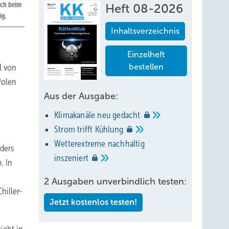
uch beim
Heft 08-2026
ig.
Inhaltsverzeichnis
Einzelheft
l von
bestellen
Polen
Aus der Ausgabe:
Klimakanäle neu
gedacht
Strom trifft
Kühlung
Wetterextreme nachhaltig
ders
inszeniert
. In
2 Ausgaben unverbindlich testen:
hiller-
Jetzt kostenlos testen!