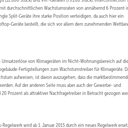
ps (12.000 Stück) und VRF-Geräten (79.200 Stück). Interconnection s
mit durchschnittlichen Wachstumsraten von annähernd 6 Prozent 
gle Split-Geräte ihre starke Position verteidigen, da auch hier ein
ooftop-Geräte bestellt, die sich vor allem dem zunehmenden Wettbe
en Umsatzerlöse von Klimageräten im Nicht-Wohnungsbereich auf di
ogebäude-Fertigstellungen zum Wachstumstreiber für Klimageräte. D
hstum aufweisen, ist davon auszugehen, dass die marktbestimmen
werden. Auf der anderen Seite muss aber auch der Gewerbe- und
 20 Prozent als attraktiver Nachfragetreiber in Betracht gezogen we
s-Regelwerk wird ab 1. Januar 2015 durch ein neues Regelwerk ersetz