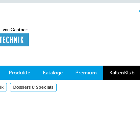
Produkte
Kataloge
Premium
KältenKlub
ik
Dossiers & Specials