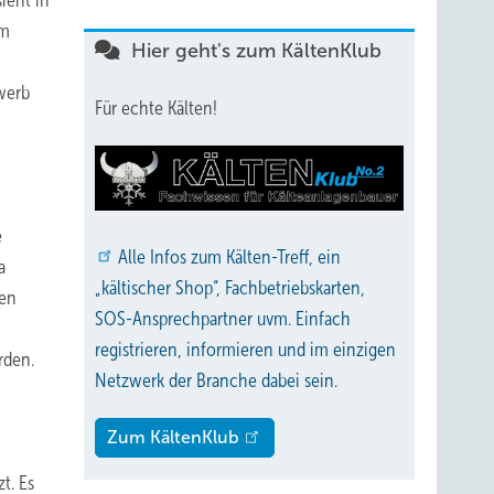
ieht in
im
Hier geht's zum KältenKlub
werb
Für echte Kälten!
e
Alle
Infos zum Kälten-Treff, ein
a
„kältischer Shop“, Fachbetriebskarten,
den
SOS-Ansprechpartner uvm. Einfach
registrieren, informieren und im einzigen
rden.
Netzwerk der Branche dabei sein.
Zum KältenKlub
t. Es