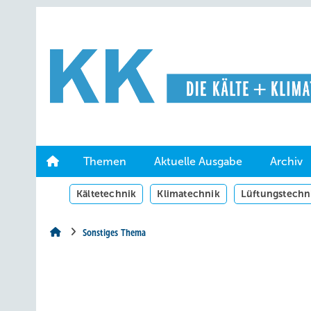
Springe
Springe
Springe
auf
auf
auf
Hauptinhalt
Hauptmenü
SiteSearch
Themen
Aktuelle Ausgabe
Archiv
Kältetechnik
Klimatechnik
Lüftungstechn
Sonstiges Thema