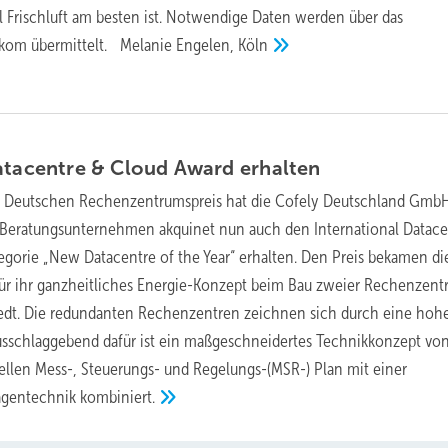
l Frischluft am besten ist. Notwendige Daten werden über das
ekom übermittelt.
Melanie Engelen,
Köln
Datacentre & Cloud Award
erhalten
Deutschen Rechenzentrumspreis hat die Cofely Deutschland Gmb
eratungsunternehmen akquinet nun auch den International Datace
egorie „New Datacentre of the Year“ erhalten. Den Preis bekamen di
r ihr ganzheitliches Energie-Konzept beim Bau zweier Rechenzentr
dt. Die redundanten Rechenzentren zeichnen sich durch eine hoh
Ausschlaggebend dafür ist ein maßgeschneidertes Technikkonzept vo
iellen Mess-, Steuerungs- und Regelungs-(MSR-) Plan mit einer
lagentechnik
kombiniert.