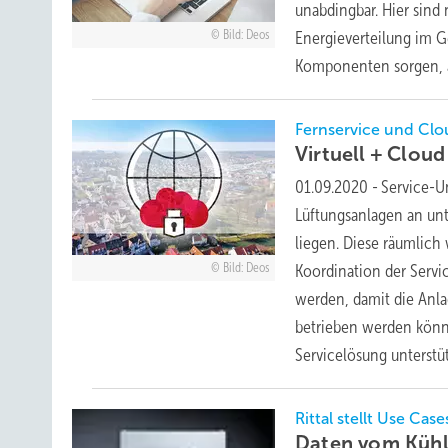
unabdingbar. Hier sind
Bild: Deos
Energieverteilung im G
Komponenten sorgen, 
Fernservice und Cl
Virtuell + Clou
01.09.2020
-
Service-U
Lüftungsanlagen an unt
liegen. Diese räumlich
Bild: Deos
Koordination der Servi
werden, damit die Anl
betrieben werden könne
Servicelösung
unterstü
Rittal stellt Use C
Daten vom Kühl