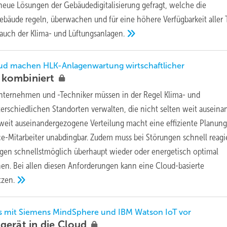
 neue Lösungen der Gebäudedigitalisierung gefragt, welche die
ebäude regeln, überwachen und für eine höhere Verfügbarkeit aller
auch der Klima- und
Lüftungsanlagen.
oud machen HLK-Anlagenwartung wirtschaftlicher
d
kombiniert
nternehmen und -Techniker müssen in der Regel Klima- und
erschiedlichen Standorten verwalten, die nicht selten weit auseina
 weit auseinandergezogene Verteilung macht eine effiziente Planun
ce-Mitarbeiter unabdingbar. Zudem muss bei Störungen schnell reagi
agen schnellstmöglich überhaupt wieder oder energetisch optimal
n. Bei allen diesen Anforderungen kann eine Cloud-basierte
tzen.
ases mit Siemens MindSphere und IBM Watson IoT vor
gerät in die
Cloud