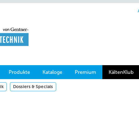
Produkte
Kataloge
Premium
KältenKlub
ik
Dossiers & Specials