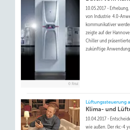
10.05.2017
-
Erhebung, 
von Industrie 4.0-Anw
kommunikativer werden
zeigte auf der Hannov
Chiller und präsentie
zukünftige Anwendunge
Rittal
Lüftungssteuerung a
Klima- und Lüf
10.04.2017
-
Entscheide
wie außen. Der rkc-4 y