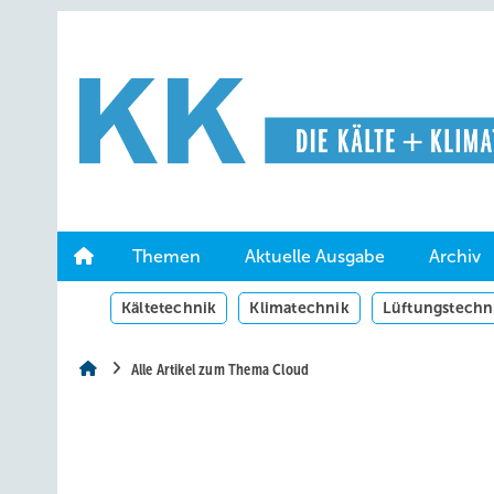
Springe
Springe
Springe
auf
auf
auf
Hauptinhalt
Hauptmenü
SiteSearch
Themen
Aktuelle Ausgabe
Archiv
Kältetechnik
Klimatechnik
Lüftungstechn
Alle Artikel zum Thema Cloud