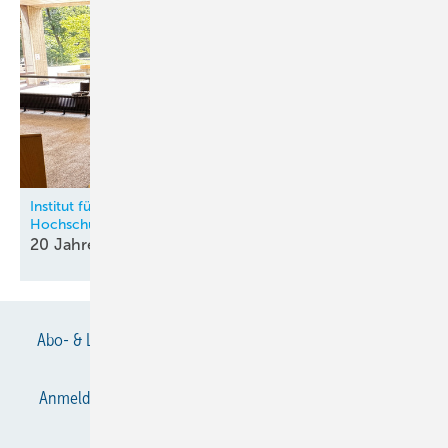
Institut für Kälte-, Klima- und Umwelttechnik an der HKA –
Hochschule Karlsruhe
20 Jahre Kältische Lehre in
Karlsruhe
Abo- & Leserservice
AGB
Alle Inhalte chronologisch
Anmelden
Anmeldung & Registrierung
Datenschutz