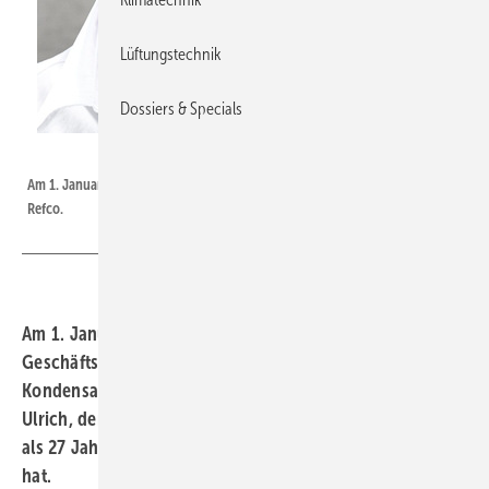
Lüftungstechnik
Dossiers & Specials
Refco / Brinlinger
Am 1. Januar 2023 wird Benno Brinlinger neuer Geschäftsführer von
Refco.
Am 1. Januar 2023 wird Benno Brinlinger neuer
Geschäftsführer des Schweizer Werkzeug- und
Kondensatpumpenherstellers Refco. Er folgt auf Manfred
Ulrich, der in den Ruhestand wechselt, nachdem er mehr
als 27 Jahre die Geschicke des Unternehmens gelenkt
hat.