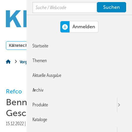
Springe
Springe
Springe
Search
auf
auf
auf
Hauptinhalt
Hauptmenü
SiteSearch
MENÜ
Kältetechnik
Klimatechnik
Lüftungstechnik
Dossi
Startseite
Themen
Vorgestellt
Aktuelle Ausgabe
Archiv
Refco
Benno Brinlinger wird neuer
Produkte
Geschäftsführer
Kataloge
15.12.2022
|
Druckvorschau