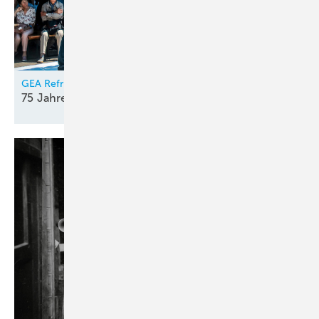
GEA Refrigeration Germany
75 Jahre kreativer
Elan