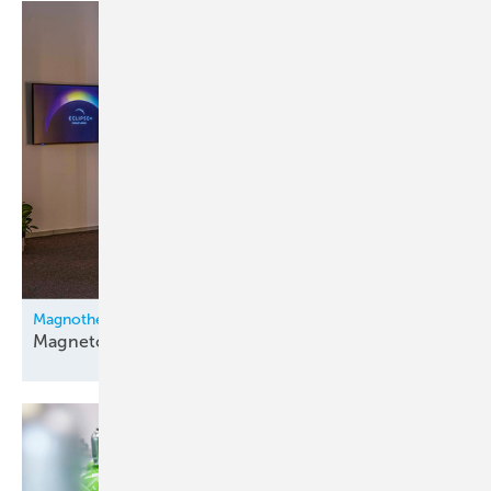
Magnotherm
Magnetokalorik im
Gewerbebereich