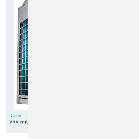
Daikin
VRV mit
CO
2