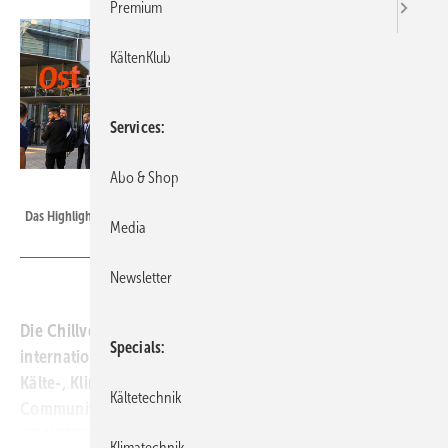
Premium
KältenKlub
Services
Abo & Shop
Bild: NürnbergMesse
Das Highlight des Jahres: Die Chillventa 2024 in Nürnberg.
Media
Newsletter
Die Chillventa 2024 ist vom 8. bis 10. Oktober erneut der
Specials
internationale Dreh- und Angelpunkt der weltweiten
Kälte-, Klima-, Lüftungs- und Wärmepumpen-
Kältetechnik
Community. Bereits am Vortag findet der Chillventa
CONGRESS statt. Kompakt an einem Tag können sich hier
Klimatechnik