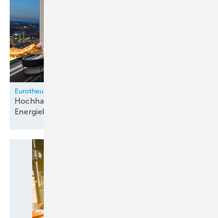
Eurotheum Frankfurt
Hochhaus mit zukunftsweisendem
Energiekonzept