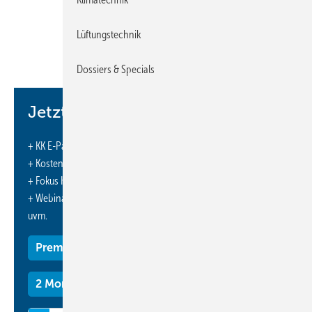
Experten aus aller Welt über aktuelle Trends und neueste
Entwicklungen tiefgehend informieren.
Lüftungstechnik
Mit ihrem Fachangebot präsentiert die Chillventa einen Überblick der
Dossiers & Specials
Industrie mit Komponenten, Systemen und Anwendungen für die
Bereiche Kälte, Klima, Lüftung und Wärmepumpen. Im Fokus von
Messe und CONGRESS liegen dieses Jahr die Themen Wärmepumpen
Jetzt weiterlesen und profitieren.
und Kältemittel im Umfeld von Nachhaltigkeit und Circular Economy.
Weitere Themen sind u.a. Digitalisierung, Gesamtenergieeffizienz, IT-
+ KK E-Paper-Ausgabe – jeden Monat neu
Security von Kälteanlagen, ECO-Design, Effizienz durch Regelung,
+ Kostenfreien Zugang zu unserem Online-Archiv
Innovation bei der Wärmeübertragung, Klimatisierung und
+ Fokus KK: Sonderhefte (PDF)
Abwärmenutzung von Rechenzentren, Wärmerückgewinnung u.v.m.
+ Webinare und Veranstaltungen mit Rabatten
uvm.
Know-how aus erster Hand
Premium Mitgliedschaft
In den vier Fachforen zu den Themen, Kältetechnik in Halle 7A, Klima &
Lüftung & Wärmpumpen in Halle 4A, Anwendung & Ausbildung &
2 Monate kostenlos testen
Regelwerke in Halle 8 und DIGITALISIERUNG PRAKTISCH GESTALTEN
in Halle 9 präsentieren namhafte Referenten und Unternehmen