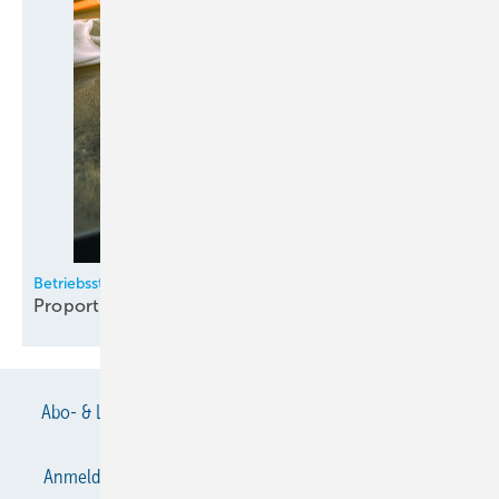
Betriebsstrategien für Kaltwassersätze (Teil 2)
Proportionalregelung macht das
Rennen
Abo- & Leserservice
AGB
Alle Inhalte chronologisch
Anmelden
Anmeldung & Registrierung
Datenschutz