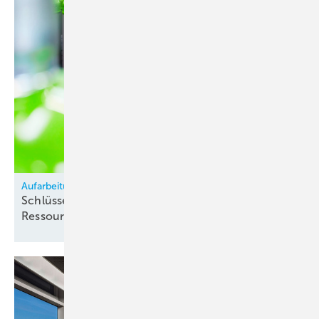
Aufarbeitung von Kältemitteln
Schlüssel zur Versorgungssicherheit &
Ressourcenschonung