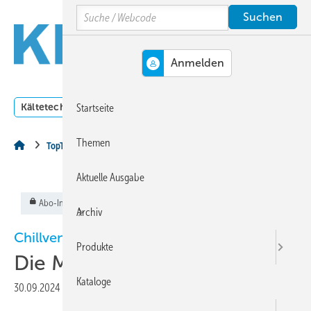
Springe
Springe
Springe
Search
auf
auf
auf
Hauptinhalt
Hauptmenü
SiteSearch
MENÜ
Kältetechnik
Klimatechnik
Lüftungstechnik
Dossi
Startseite
Themen
TopThema
Aktuelle Ausgabe
Abo-Inhalt
Archiv
Chillventa 2024
Produkte
Die Messe der Messen
Kataloge
30.09.2024
|
Veröffentlicht in
Ausgabe 10-2024