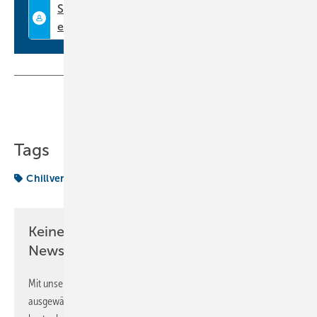
wegweisende Themen in über 200 Vorträgen. Bei den Wärmepumpen
finden Fachbesucher Vorträge zu Luft-Luft- Wärmepumpen mit kleinen
Leistungen bis hin zu Industriewärmepumpen im MW-Bereich und die
besonders gesuchten Hochtemperatur-Wärmepumpen für z.B.
Dampferzeugung.
Teilen
Link kopieren
Seien Sie dabei, informieren
Tags
Sie sich und bringen Sie sich
Chillventa
Topthema
Wärmepumpe
auf den neuesten Stand der
Technik.
Keine Zeit? Kein Problem mit dem KK
Newsletter!
Mit unserem Newsletter erhalten Sie regelmäßig von uns
ausgewählte Informationen und Neuigkeiten, gebündelt und
Die Thematik der Kältemittel wird in den Hallen 4A, 7A und 8