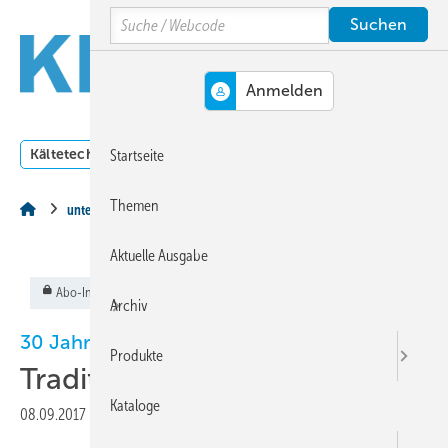
Springe
Springe
Springe
Search
auf
auf
auf
Hauptinhalt
Hauptmenü
SiteSearch
MENÜ
Kältetechnik
Klimatechnik
Lüftungstechnik
Dossi
Startseite
Themen
unternehmeN des monats
Aktuelle Ausgabe
Abo-Inhalt
Archiv
30 Jahre KKL Klimatechnik-Vertriebs GmbH
Produkte
Tradition & Innovation
Kataloge
08.09.2017
|
Veröffentlicht in
Ausgabe 09-2017