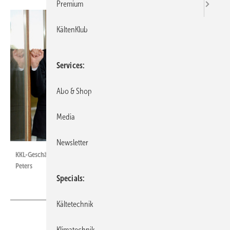
Premium
KältenKlub
Services
Abo & Shop
Media
Newsletter
KKL-Geschäftsleitung (v. l.): Ingo Hoffmann, Andreas Kohmann, Patrick
Peters
Specials
Kältetechnik
Klimatechnik