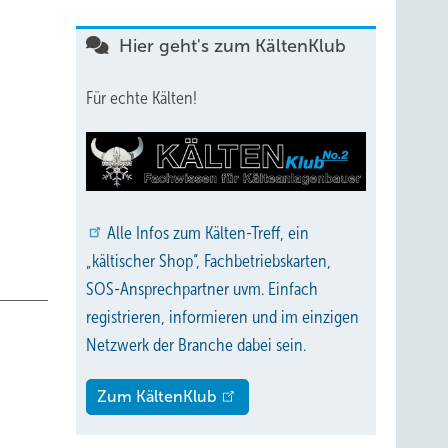
n in
. Heute
Hier geht's zum KältenKlub
en
Für echte Kälten!
arauf
ge
Global
Alle
Infos zum Kälten-Treff, ein
atz von
„kältischer Shop“, Fachbetriebskarten,
SOS-Ansprechpartner uvm. Einfach
ohl.
registrieren, informieren und im einzigen
Netzwerk der Branche dabei sein.
Zum KältenKlub