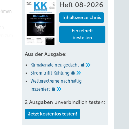
Heft 08-2026
rnehmen
Inhaltsverzeichnis
och
Einzelheft
ren zum
bestellen
fer. In
Aus der Ausgabe:
lter
Klimakanäle neu
gedacht
Strom trifft
Kühlung
e. Die
Wetterextreme nachhaltig
inszeniert
rik in
2 Ausgaben unverbindlich testen:
Jetzt kostenlos testen!