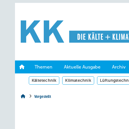
Springe
Springe
Springe
auf
auf
auf
Hauptinhalt
Hauptmenü
SiteSearch
Themen
Aktuelle Ausgabe
Archiv
Kältetechnik
Klimatechnik
Lüftungstechn
Vorgestellt