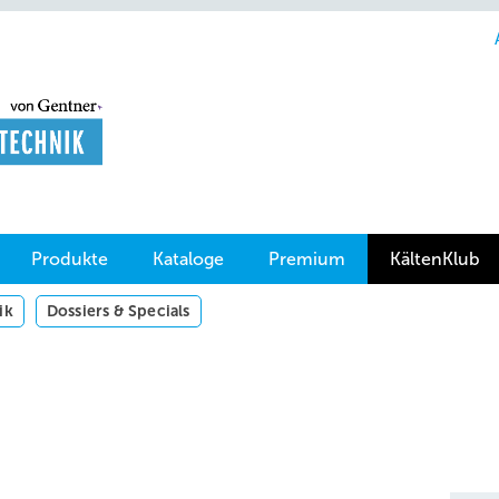
Produkte
Kataloge
Premium
KältenKlub
ik
Dossiers & Specials