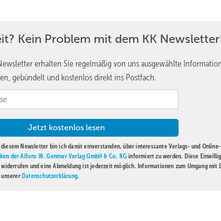
aufler-Münch mit vier Vorständen das Unternehmen weiter. 2016 eröf
Schulungs- und Trainingszentrum „Schaufler Academy“.
eit? Kein Problem mit dem KK Newsletter
 zum Bitzer-Portfolio, mit denen Verdichter noch effizienter bet
und Expertise an Kunden und Partner weiterzugeben. (rm) ■
ewsletter erhalten Sie regelmäßig von uns ausgewählte Informatio
en, gebündelt und kostenlos direkt ins Postfach.
diesem Newsletter bin ich damit einverstanden, über interessante Verlags- und Online-
ken der Alfons W. Gentner Verlag GmbH & Co. KG
informiert zu werden. Diese Einwilli
t widerrufen und eine Abmeldung ist jederzeit möglich. Informationen zum Umgang mit
n unserer
Datenschutzerklärung
.