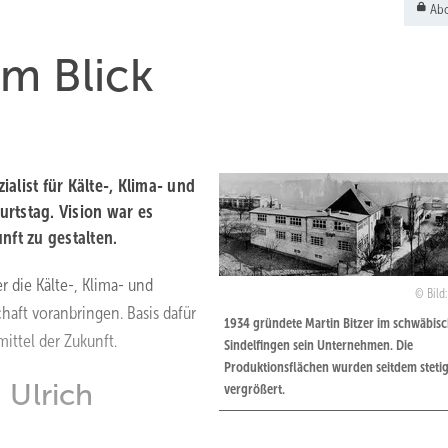
Abo
im Blick
ialist für Kälte-, Klima- und
tstag. Vision war es
ft zu gestalten.
r die Kälte-, Klima- und
Bild
ft voranbringen. Basis dafür
1934 gründete Martin Bitzer im schwä­bis
mittel der Zukunft.
Sindel­fingen sein Unternehmen. Die
Produktionsflächen wurden seitdem steti
 Ulrich
vergrößert.