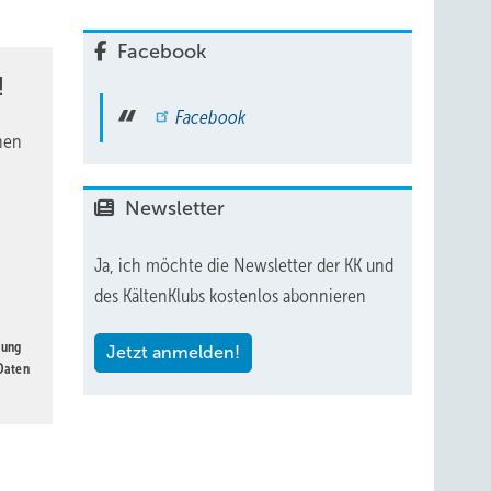
fnete
Facebook
!
rieben
Facebook
nen
Newsletter
Ja, ich möchte die Newsletter der KK und
des KältenKlubs kostenlos abonnieren
gung
Jetzt anmelden!
 Daten