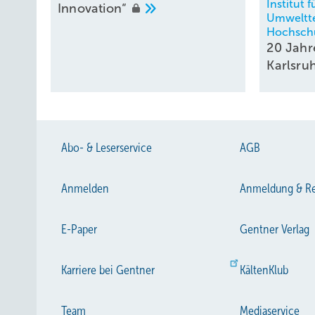
Institut 
Innovation“
Umweltte
Hochschu
20 Jahr
Karlsru
Abo- & Leserservice
AGB
Anmelden
Anmeldung & Re
E-Paper
Gentner Verlag
Karriere bei Gentner
KältenKlub
Team
Mediaservice