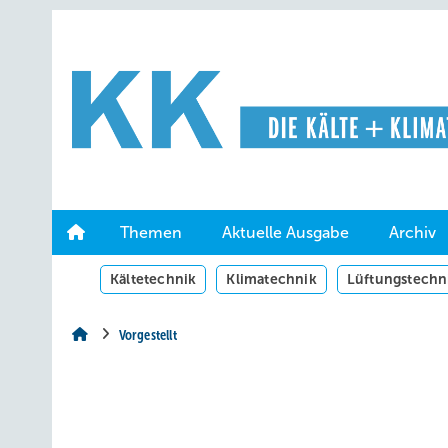
Springe
Springe
Springe
auf
auf
auf
Hauptinhalt
Hauptmenü
SiteSearch
Themen
Aktuelle Ausgabe
Archiv
Kältetechnik
Klimatechnik
Lüftungstechn
Vorgestellt