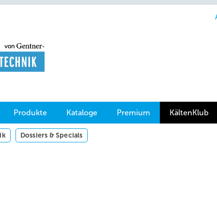
Produkte
Kataloge
Premium
KältenKlub
ik
Dossiers & Specials