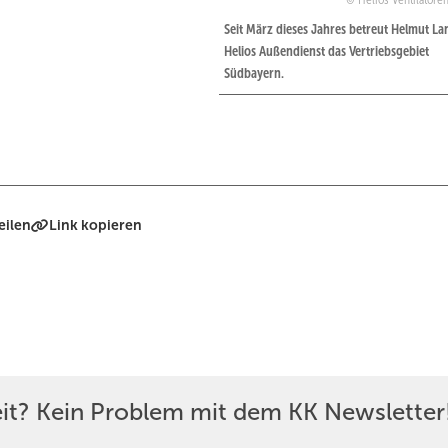
Helios Ventilatore
Seit März dieses Jahres betreut Helmut La
Helios Außendienst das Vertriebsgebiet
Südbayern.
eilen
Link kopieren
eit? Kein Problem mit dem KK Newsletter