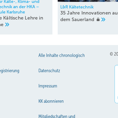
für Kälte-, Klima- und
chnik an der HKA –
L&R Kältetechnik
le Karlsruhe
35 Jahre Innovationen au
e Kältische Lehre in
dem
Sauerland
he
© 20
Alle Inhalte chronologisch
gistrierung
Datenschutz
Impressum
KK abonnieren
Mitgliedschaften und