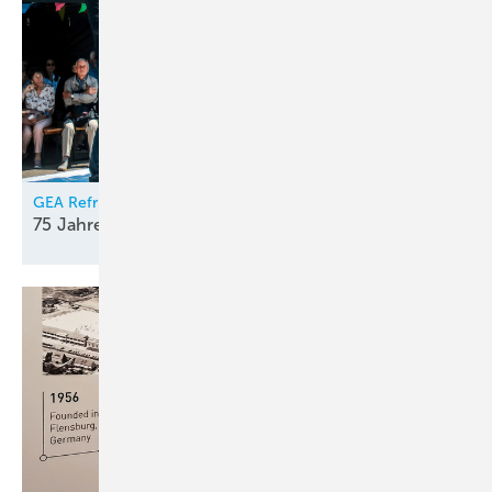
GEA Refrigeration Germany
75 Jahre kreativer
Elan