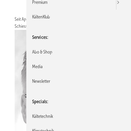
Premium
KältenKlub
Seit April 2024 hat Michael Hirschbolz die Leitung der
Schiessl-Niederlassung Augsburg übernommen.
Services
Abo & Shop
Media
Newsletter
Specials
Kältetechnik
Klimatechnik