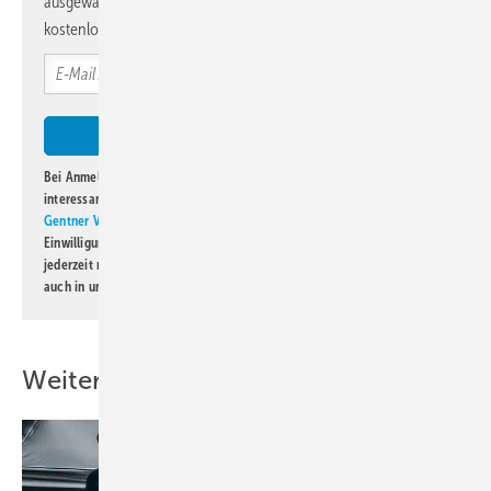
ausgewählte Informationen und Neuigkeiten, gebündelt und
kostenlos direkt ins Postfach.
Bei Anmeldung zu diesem Newsletter bin ich damit einverstanden, über
interessante Verlags- und Online-Angebote
der Marken der Alfons W.
Gentner Verlag GmbH & Co. KG
informiert zu werden. Diese
Einwilligung kann ich jederzeit widerrufen und eine Abmeldung ist
jederzeit möglich. Informationen zum Umgang mit Daten finden Sie
auch in unserer
Datenschutzerklärung
.
Weitere Inhalte