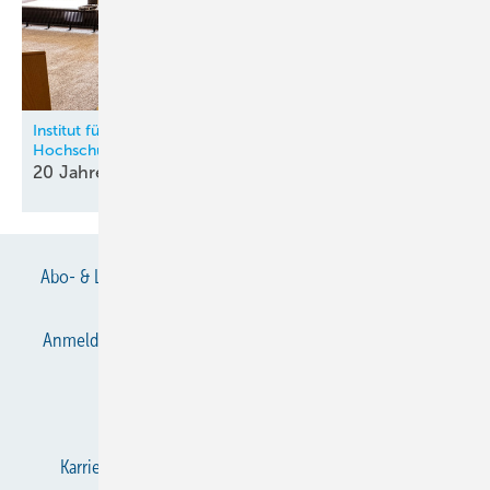
Institut für Kälte-, Klima- und Umwelttechnik an der HKA –
Hochschule Karlsruhe
20 Jahre Kältische Lehre in
Karlsruhe
Abo- & Leserservice
AGB
Alle Inhalte chronologisch
Anmelden
Anmeldung & Registrierung
Datenschutz
E-Paper
Gentner Verlag
Impressum
Karriere bei Gentner
KältenKlub
KK abonnieren