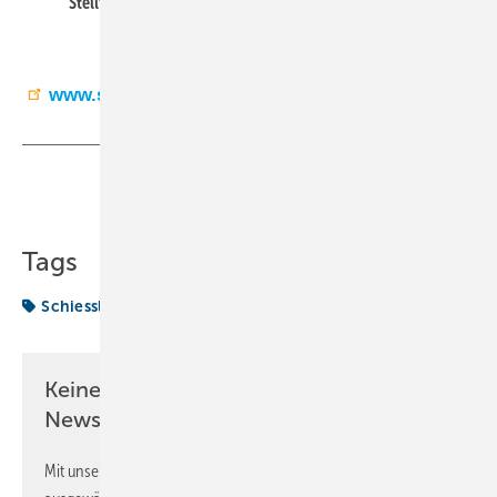
Stellvertretender Niederlassungsleiter Daniel Marsch.
www.schiessl-kaelte.de
Teilen
Link kopieren
Tags
Schiessl
Vorgestellt
Keine Zeit? Kein Problem mit dem KK
Newsletter!
Mit unserem Newsletter erhalten Sie regelmäßig von uns