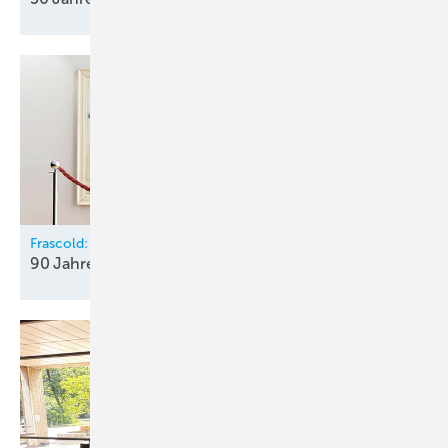
Frascold:
90 Jahre „Pulsing
Innovation“