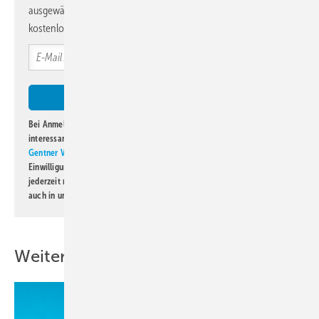
ausgewählte Informationen und Neuigkeiten, gebündelt und
kostenlos direkt ins Postfach.
Bei Anmeldung zu diesem Newsletter bin ich damit einverstanden, über
interessante Verlags- und Online-Angebote
der Marken der Alfons W.
Gentner Verlag GmbH & Co. KG
informiert zu werden. Diese
Einwilligung kann ich jederzeit widerrufen und eine Abmeldung ist
jederzeit möglich. Informationen zum Umgang mit Daten finden Sie
auch in unserer
Datenschutzerklärung
.
Weitere Inhalte