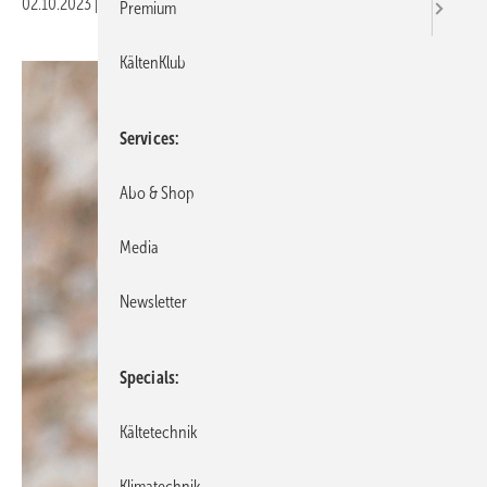
02.10.2023
|
Veröffentlicht in
Ausgabe 10-2023
Premium
KältenKlub
Services
Abo & Shop
Media
Newsletter
Specials
Kältetechnik
Klimatechnik