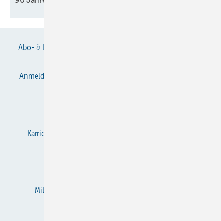
90 Jahre „Pulsing
Innovation“
Abo- & Leserservice
AGB
Alle Inhalte chronologisch
Anmelden
Anmeldung & Registrierung
Datenschutz
E-Paper
Gentner Verlag
Impressum
Karriere bei Gentner
KältenKlub
KK abonnieren
Team
Mediaservice
Mitgliedschaften und Engagement
Newsletter
RSS-Feed
Privacy Manager