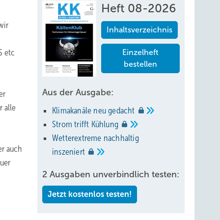
Heft 08-2026
wir
Inhaltsverzeichnis
S etc
Einzelheft
bestellen
Aus der Ausgabe:
er
 alle
Klimakanäle neu
gedacht
Strom trifft
Kühlung
Wetterextreme nachhaltig
er auch
inszeniert
auer
2 Ausgaben unverbindlich testen:
Jetzt kostenlos testen!