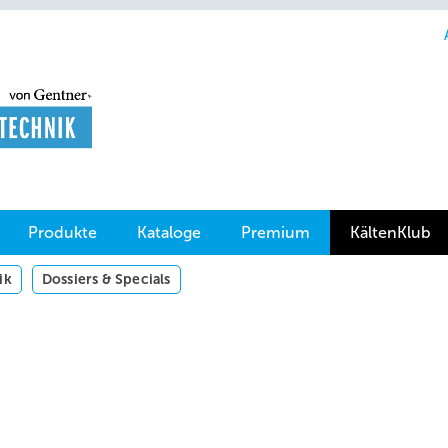
Produkte
Kataloge
Premium
KältenKlub
ik
Dossiers & Specials