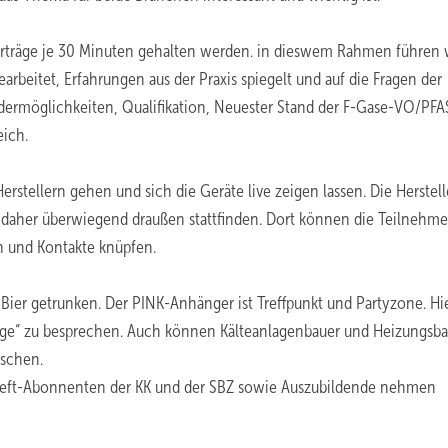
rträge je 30 Minuten gehalten werden. in dieswem Rahmen führen 
arbeitet, Erfahrungen aus der Praxis spiegelt und auf die Fragen der
dermöglichkeiten, Qualifikation, Neuester Stand der F-Gase-VO/PFA
eich.
stellern gehen und sich die Geräte live zeigen lassen. Die Herstell
aher überwiegend draußen stattfinden. Dort können die Teilnehmer
 und Kontakte knüpfen.
 Bier getrunken. Der PINK-Anhänger ist Treffpunkt und Partyzone. Hi
Auge“ zu besprechen. Auch können Kälteanlagenbauer und Heizungsb
uschen.
. Heft-Abonnenten der KK und der SBZ sowie Auszubildende nehmen