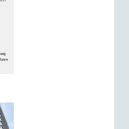
gung
 Daten