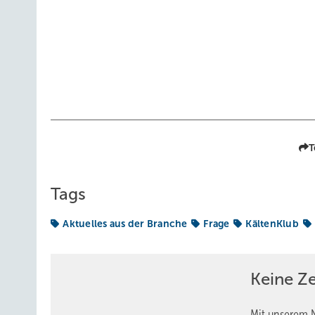
T
Tags
Aktuelles aus der Branche
Frage
KältenKlub
Keine Z
Mit unserem N