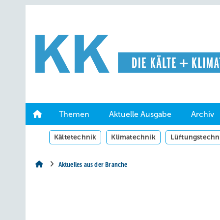
Springe
Springe
Springe
auf
auf
auf
Hauptinhalt
Hauptmenü
SiteSearch
Themen
Aktuelle Ausgabe
Archiv
Kältetechnik
Klimatechnik
Lüftungstechn
Aktuelles aus der Branche