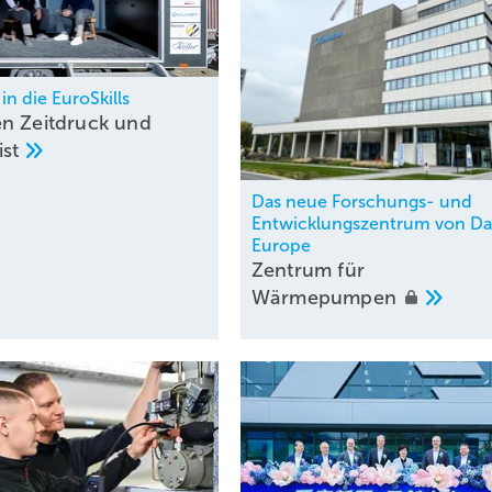
 in die EuroSkills
n Zeitdruck und
ist
Das neue Forschungs- und
Entwicklungszentrum von Da
Europe
Zentrum für
Wärmepumpen