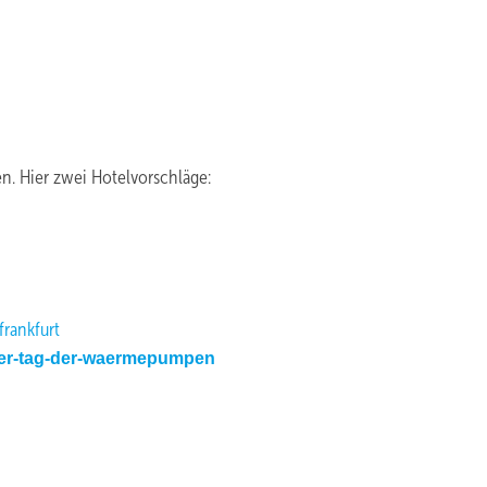
en. Hier zwei Hotelvorschläge:
rankfurt
ller-tag-der-waermepumpen