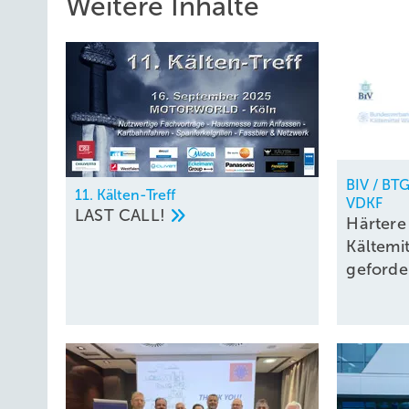
Weitere Inhalte
BIV / BTG
11. Kälten-Treff
VDKF
LAST
CALL!
Härtere 
Kältemi
geforde