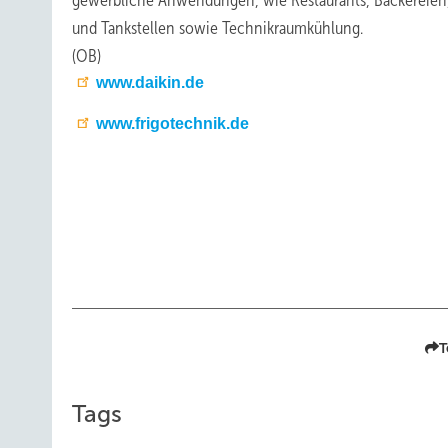
gewerbliche Anwendungen, wie Restaurants, Bäckereien
und Tankstellen sowie Technikraumkühlung.
(OB)
www.daikin.de
www.frigotechnik.de
T
Tags