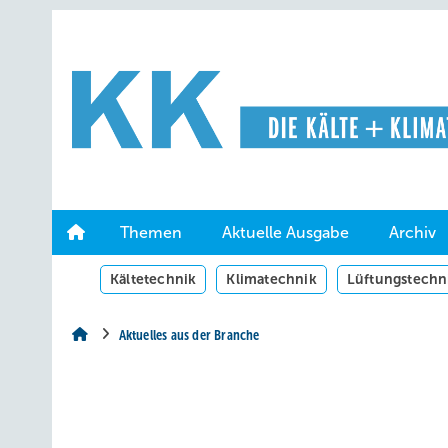
Springe
Springe
Springe
auf
auf
auf
Hauptinhalt
Hauptmenü
SiteSearch
Themen
Aktuelle Ausgabe
Archiv
Kältetechnik
Klimatechnik
Lüftungstechn
Aktuelles aus der Branche