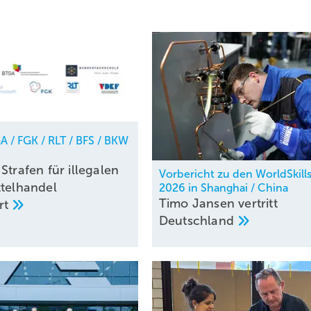
A / FGK / RLT / BFS / BKW
Strafen für illegalen
Vorbericht zu den WorldSkill
ttelhandel
2026 in Shanghai / China
Timo Jansen vertritt
rt
Deutschland