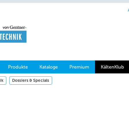
Produkte
Kataloge
Premium
KältenKlub
ik
Dossiers & Specials