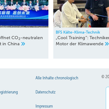
BFS Kälte-Klima-Technik
öffnet CO
-neutralen
„Cool Training“: Techniker
2
t in
China
Motor der
Klimawende
© 20
Alle Inhalte chronologisch
gistrierung
Datenschutz
Impressum