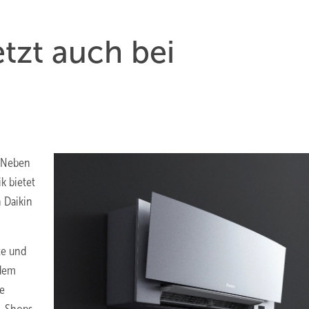
etzt auch bei
. Neben
k bietet
n Daikin
te und
 dem
re