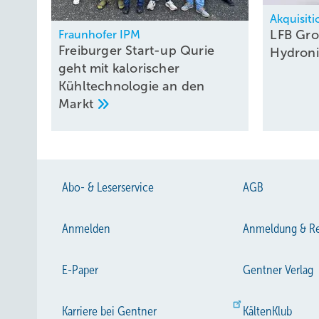
Akquisit
LFB Gr
Fraunhofer IPM
Freiburger Start-up Qurie
Hydron
geht mit kalorischer
Kühltechnologie an den
Markt
Abo- & Leserservice
AGB
Anmelden
Anmeldung & Re
E-Paper
Gentner Verlag
Karriere bei Gentner
KältenKlub