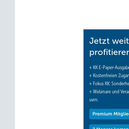
mit aufzunehmen. Damit belegt der Subunternehmer sein
handelsrechtlichen, steuerrechtlichen und sozialversich
www.nuernberger.de
Jetzt wei
profitiere
+ KK E-Paper-Ausgab
+ Kostenfreien Zuga
+ Fokus KK: Sonderhe
+ Webinare und Vera
uvm.
Premium Mitglie