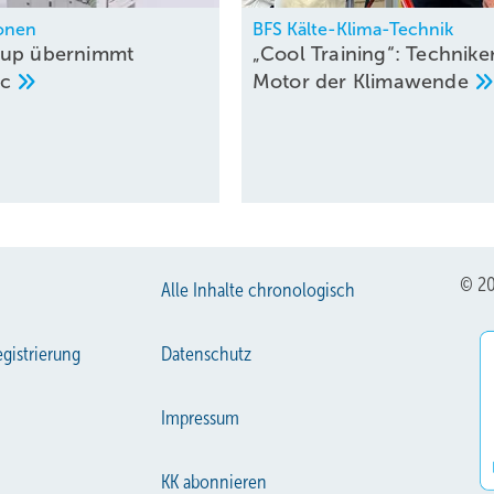
ionen
BFS Kälte-Klima-Technik
oup übernimmt
„Cool Training“: Techniker
ic
Motor der
Klimawende
© 20
Alle Inhalte chronologisch
gistrierung
Datenschutz
Impressum
KK abonnieren