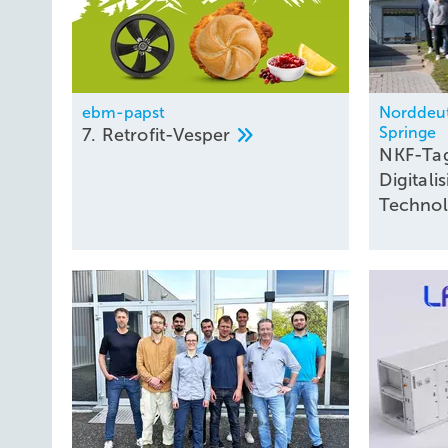
ebm-papst
Norddeut
Springe
7.
Retrofit-Vesper
NKF-Tag
Digital
Techno