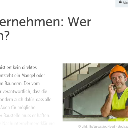
Abo
ternehmen: Wer
n?
iert kein direktes
Entsteht ein Mangel oder
em Bauherrn. Der vom
r verantwortlich, dass die
ndern auch dafür, dass alle
. Auch für mögliche
 Baustelle muss er haften.
ine Nachunternehmererklärung
Bild: TheVisualsYouNeed - stock.