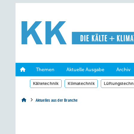
Springe
Springe
Springe
auf
auf
auf
Hauptinhalt
Hauptmenü
SiteSearch
Themen
Aktuelle Ausgabe
Archiv
Kältetechnik
Klimatechnik
Lüftungstechn
Aktuelles aus der Branche