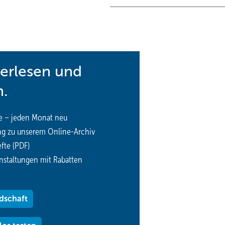
e Rechtstreue in
erungsrechtlichen Belangen.
terlesen und
n.
e – jeden Monat neu
ng zu unserem Online-Archiv
fte (PDF)
nstaltungen mit Rabatten
dschaft