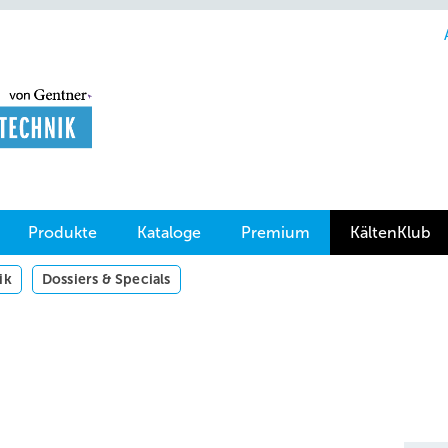
Produkte
Kataloge
Premium
KältenKlub
ik
Dossiers & Specials