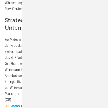
Wärmepumpen, Klimageräte, Luftbe- und -entfeuchter sowie Plug-&-
Play-Geräte wie die PortaSplit.
Strategische Ausrichtung beider
Unternehmen
Für Midea ist die Zusammenarbeit Teil der Strategie, die Verfügbarkeit
der Produkte für das Fachhandwerk auszubauen. Laut Benjamin
Zieker, Head of HVAC Solutions bei Midea Deutschland, wird damit
das SHK-Vollsortiment erstmals über einen flächendeckenden
Großhändler zugänglich gemacht.
Weinmann & Schanz erweitert mit der Aufnahme von Midea sein
Angebot, um der Marktnachfrage im Bereich Wärmepumpen und
Energieeffizienz nachzukommen. Frank Birkle, Gesamt-Einkaufsleiter
bei Weinmann & Schanz, erklärte, man setze damit auf internationale
Marken, um das SHK-Portfolio zukunftssicher aufzustellen.
(OB)
www.midea.com/de