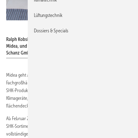
Lüftungstechnik
Midea Europe
Dossiers & Specials
Ralph Kobsik, General Manager Central Europe and Nordics bei
Midea, und Nicole Schanz, Geschäftsführerin bei WS Weinmann &
Schanz GmbH,
Midea geht ab Februar 2026 eine Vertriebspartnerschaft mit dem
Fachgroßhändler Weinmann & Schanz ein. Damit wird das gesamte
SHK-Produktportfolio von Midea, insbesondere Wärmepumpen und
Klimageräte, für Fachhandwerker über den Großhandel
flächendeckend in Deutschland verfügbar.
Ab Februar 2026 listet der Fachgroßhändler Weinmann & Schanz das
SHK-Sortiment von Midea. Die Großhandelspartnerschaft umfasst das
vollständige SHK-Produktportfolio des Herstellers. Dazu gehören