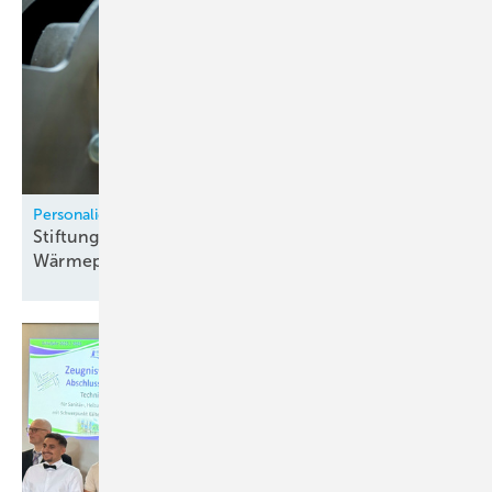
Personalie
Stiftungsprofessur für Kältetechnik und
Wärmepumpen