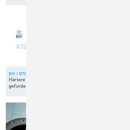
BIV / BTGA / FGK / RLT / BFS / BKW VDKF
Härtere Strafen für illegalen Kältemittelhandel
gefordert