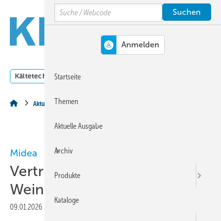
Springe
Springe
Springe
Search
auf
auf
auf
Hauptinhalt
Hauptmenü
SiteSearch
MENÜ
Kältetechnik
Klimatechnik
Lüftungstechnik
Dossi
Startseite
Themen
Aktuelles aus der Branche
Aktuelle Ausgabe
Archiv
Midea
Vertriebspartnerschaft mit
Produkte
Weinmann & Schanz
Kataloge
09.01.2026
|
Druckvorschau