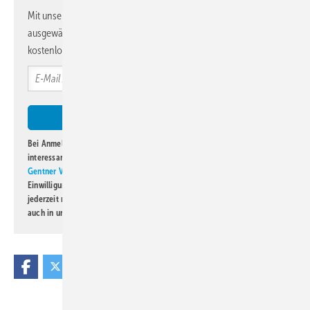
Mit unserem Newsletter erhalten Sie regelmäßig von uns
ausgewählte Informationen und Neuigkeiten, gebündelt und
kostenlos direkt ins Postfach.
Bei Anmeldung zu diesem Newsletter bin ich damit einverstanden, über
interessante Verlags- und Online-Angebote
der Marken der Alfons W.
Gentner Verlag GmbH & Co. KG
informiert zu werden. Diese
Einwilligung kann ich jederzeit widerrufen und eine Abmeldung ist
jederzeit möglich. Informationen zum Umgang mit Daten finden Sie
auch in unserer
Datenschutzerklärung
.