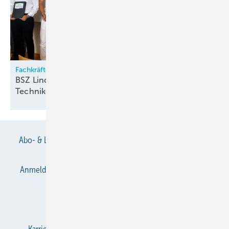
Fachkräftesicherung
BSZ Lindau ver­ab­schie­det ers­ten
Tech­ni­ker­jahr­gang
Abo- & Leserservice
AGB
Alle Inhalte chronologisch
Anmelden
Anmeldung & Registrierung
Datenschutz
E-Paper
Gentner Verlag
Impressum