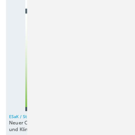
ESaK / StudiumPlus
Neuer Campus stärkt duales Studium der Kälte-
und
Klimatechnik