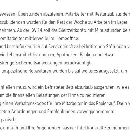
ewiesen, Überstunden abzufeiern. Mitarbeiter mit Resturlaub aus de
Auszubildenden wurden für den Rest der Woche zu Arbeiten im Lager
nehmen. Ab der KW 14 soll das Gleitzeitkonto mit Minusstunden bela
romitarbeiter mittlerweile im Homeoffice.
nd beschränken sich auf Serviceeinsätze bei kritischen Störungen 
wie Lebensmitteldiscountern, Apotheken, Banken und etwa
 strenge Sicherheitsanweisungen berücksichtigt.
nspezifische Reparaturen wurden bis auf weiteres ausgesetzt, um
hließen muss, wird ein befristeter Betriebsurlaub ausgerufen, wie es
, um die finanziellen Belastungen der Firma zu reduzieren.
nen Verhaltenskodex für ihre Mitarbeiter in das Papier auf. Darin
rkündeten Anordnungen und Empfehlungen vorweggenommen:
 panisch.
m, um sich und Ihre Angehörigen aus der Infektionskette zu nehmen.