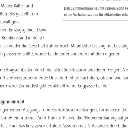
Paul Müller Kälte-Kli
Müller Kälte- und
Ernst Zimmermann hat mit seinem Sohn Fe
etriebs gestellt, um
einen Verhaltenscodex für Mitarbeiter erla
bewältigen.
enen Einzugsgebiet. Dabei
r Krankenstand in der 27-
weise weder die Geschäftsführer noch Mitarbeiter bislang mit bestäti
ch passieren sollte, würde beide unter anderem mit dem eigenen
Ertragseinbußen durch die aktuelle Situation und deren Folgen. N
ukunft verheißt zunehmende Unsicherheit, je nachdem, ob und wie la
n wird. Zumindest gibt es aktuell keine Engpässe bei der
llgemeinheit
r allgemeinen Ausgangs- und Kontaktbeschränkungen, formulierte die
k GmbH ein internes Acht-Punkte-Papier, die "Notvereinbarung aufg
 sie auf das kurz zuvor erfolgte Ausrufen des Notstandes durch die