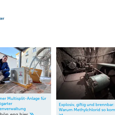
ter
ner Multisplit-Anlage für
tgarter
Explosiv, giftig und brennbar:
enverwaltung
Warum Methylchlorid so kom
chön eng
hier
ist