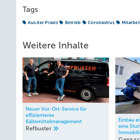
Tags
Aus der Praxis
Betrieb
Coronavirus
Mitarbei
Weitere Inhalte
Neuer Vor-Ort-Service für
effizienteres
Einbau ei
Kältemittelmanagement
eine Stut
Refbuster
Immobili
Ganz s