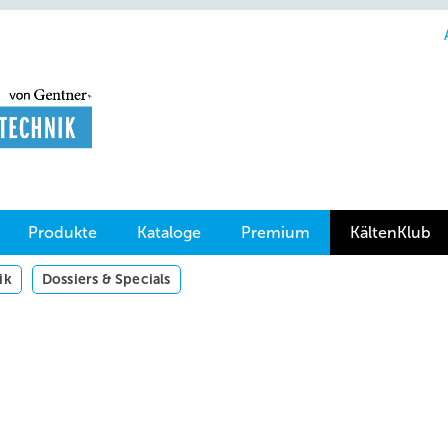
Produkte
Kataloge
Premium
KältenKlub
ik
Dossiers & Specials