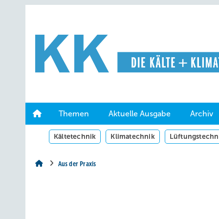
Springe
Springe
Springe
auf
auf
auf
Hauptinhalt
Hauptmenü
SiteSearch
Themen
Aktuelle Ausgabe
Archiv
Kältetechnik
Klimatechnik
Lüftungstechn
Aus der Praxis