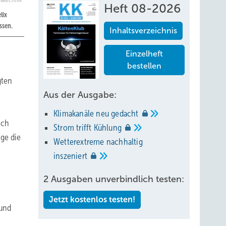
matechnik
Heft 08-2026
lix
ssen.
Inhaltsverzeichnis
Einzelheft
bestellen
gten
Aus der Ausgabe:
Klimakanäle neu
gedacht
och
Strom trifft
Kühlung
nge die
Wetterextreme nachhaltig
inszeniert
2 Ausgaben unverbindlich testen:
Jetzt kostenlos testen!
rund