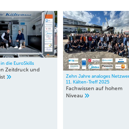
 in die EuroSkills
n Zeitdruck und
Zehn Jahre analoges Netzwe
ist
11. Kälten-Treff 2025
Fachwissen auf hohem
Niveau
Bild:
g = 16,5 kJ/kg