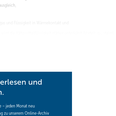
ausgleich,
 und Flüssigkeit in Wärmekontakt und
ird die Kältemittelflüssigkeit stärker unterkühlt (Vorteil: q
steigt),
0e
 steigt), wodurch das spezifische Volumen des Kältemitteldampfes im
 q0v ändert sich ebenfalls und zwar abhängig davon, welcher Effekt s
er an, wird die Überhitzung aus dem Verdampfer heraus in den
nutzt (höhere Leistung). In diesem Fall sollte allerdings ein
vor Flüssigkeitsschlägen schützen.
terlesen und
stattfindet, kann man davon ausgehen, dass die Eintrittstemperat
n.
ratur aus dem vorangegangenen ist. Die Unterkühlungstemperatur am
 gegenüber t
= 40 °C also 3 K. Die Überhitzung im
e – jeden Monat neu
c
0 K.
ng zu unserem Online-Archiv