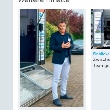
Einblicke
Zwische
Teamge
￼
Antwort 6:
ΔhÜ = h1WÜ2 – h1WÜ1 = (410 – 393,5) kJ/k