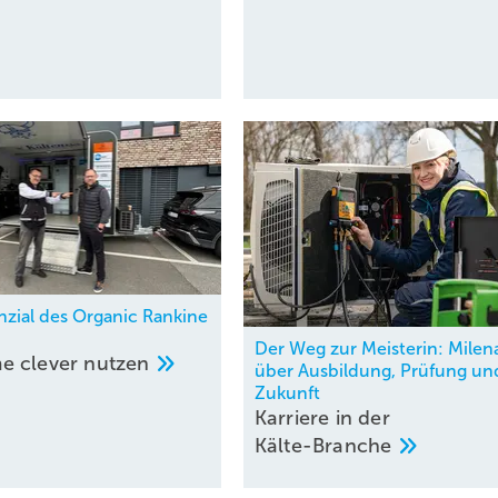
51,7 – 16,5) kJ/kg = 235,2 kJ/kg
schen 25 °C (234,48) und 26 °C (235,90). Durch Interpolieren ergibt s
25,5 °C.
nzial des Organic Rankine
Der Weg zur Meisterin: Milen
e clever
nutzen
über Ausbildung, Prüfung un
Zukunft
Karriere in der
Kälte-Branche