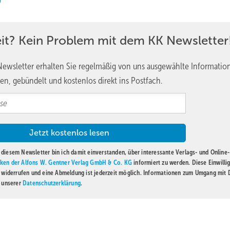
r
eit? Kein Problem mit dem KK Newsletter
ewsletter erhalten Sie regelmäßig von uns ausgewählte Informatio
en, gebündelt und kostenlos direkt ins Postfach.
Überhitzung mit den erforderlichen Zwischenpunkten eingetragen
zu können (Frage 6), siehe Diagrammskizze (Abbildung 4.24) und in 
diesem Newsletter bin ich damit einverstanden, über interessante Verlags- und Online-
ken der Alfons W. Gentner Verlag GmbH & Co. KG
informiert zu werden. Diese Einwilli
t widerrufen und eine Abmeldung ist jederzeit möglich. Informationen zum Umgang mit
n unserer
Datenschutzerklärung
.