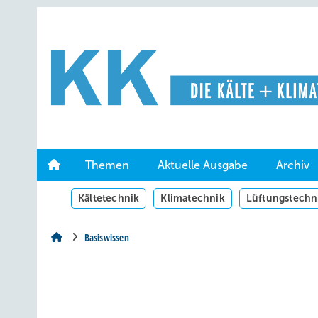
Springe
Springe
Springe
auf
auf
auf
Hauptinhalt
Hauptmenü
SiteSearch
Themen
Aktuelle Ausgabe
Archiv
Kältetechnik
Klimatechnik
Lüftungstechn
Basiswissen