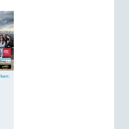
rken:
 VDE Verlag