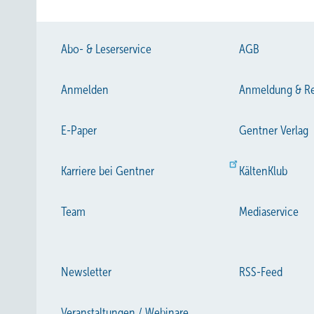
Abo- & Leserservice
AGB
Anmelden
Anmeldung & Re
E-Paper
Gentner Verlag
Karriere bei Gentner
KältenKlub
Antwort 8:
Werte siehe folgende Tabelle
Team
Mediaservice
Newsletter
RSS-Feed
Veranstaltungen / Webinare