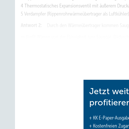
4 Thermostatisches Expansionsventil mit äußerem Druck
5 Verdampfer (Rippenrohrwärmeübertrager als Luftkühler)
Antwort 2:
Durch den Wärmeübertrager kommen Sauggas
es fließt Wärme von der Flüssigkeit zum Sauggas. Dadurch w
gleichzeitig das Sauggas stärker überhitzt (Nachteil: tV2
Ansaugzustand v
steigt. Die volumetrische Kälteleistung
1
ist (q0e steigt, v1 sinkt), denn q0v = q
/v
0e
1
Bringt man den Fühler des TEV hinter dem Wärmeübertrag
Wärmeübertrager verlegt, der Verdampfer also besser ausge
Flüssigkeitsabscheider in der Saugleitung den Verdichter 
Jetzt wei
Antwort 3:
Da in den Leitungen keine Wärmeübertragung 
profitiere
Kältemittels in ein Hauptteil gleich der Austrittstempe
Verflüssigerausgang beträgt also 37 °C, die Unterkühlung
+ KK E-Paper-Ausgab
Verdichtereingangsbereich beträgt also:
20 °C – 10 °C = 1
+ Kostenfreien Zuga