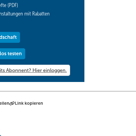
fte (PDF)
nstaltungen mit Rabatten
dschaft
los testen
eilen
Link kopieren