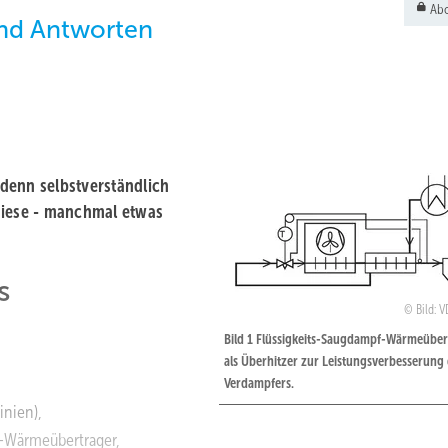
Abo
und Antworten
denn selbstverständlich
diese - manchmal etwas
s
Bild: 
Bild 1 Flüssigkeits-Saugdampf-Wärmeüber
als Überhitzer zur Leistungsverbesserung
Verdampfers.
inien),
f-Wärmeübertrager,