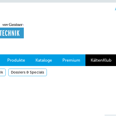
Produkte
Kataloge
Premium
KältenKlub
ik
Dossiers & Specials