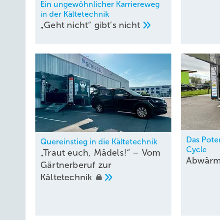
Ein ungewöhnlicher Karriereweg
Damit ergibt sich, da ΔhÜ = ΔhU: h3 = h3WÜ1 – ΔhÜ = (2
in der Kältetechnik
„Geht nicht“ gibt’s
nicht
In der Dampftabelle steht dieser Wert für Flüssigkeit zwi
eine Temperatur der Flüssigkeit vor dem Regelventil t
= 
E1
Antwort 7:
Das Pote
Quereinstieg in die Kältetechnik
Cycle
„Traut euch, Mädels!“ – Vom
Abwärm
Gärtnerberuf zur
Kältetechnik