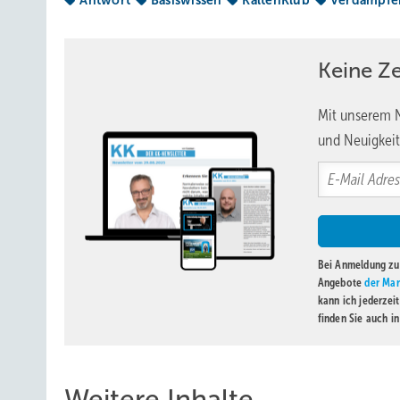
Antwort
Basiswissen
KältenKlub
Verdampfe
Keine Z
Mit unserem N
￼
und Neuigkeit
Antwort 5:
Im Diagramm wird zunächst die saugseitige 
die Lage des Punkts 3 (Eingang Drosselorgan) bestimmen 
Tabelle zu Antwort 4).
Bei Anmeldung zu 
Angebote
der Mar
kann ich jederzei
finden Sie auch i
Weitere Inhalte