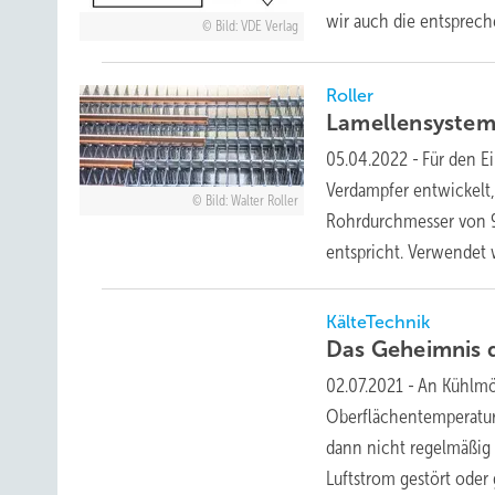
wir auch die entsprec
Bild: VDE Verlag
Roller
Lamellensystem
05.04.2022
-
Für den E
Verdampfer entwickelt,
Bild: Walter Roller
Rohrdurchmesser von 
entspricht. Verwende
KälteTechnik
Das Geheimnis 
02.07.2021
-
An Kühlmö
Oberflächentemperatur 
dann nicht regelmäßig
Luftstrom gestört oder