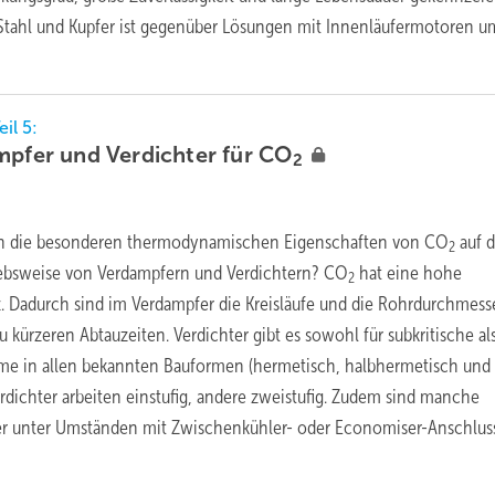
n Stahl und Kupfer ist gegenüber Lösungen mit Innenläufermotoren 
eil 5:
mpfer und Verdichter für
CO
2
en die besonderen thermodynamischen Eigenschaften von CO
auf d
2
iebsweise von Verdampfern und Verdichtern? CO
hat eine hohe
2
z. Dadurch sind im Verdampfer die Kreisläufe und die Rohrdurchmess
 zu kürzeren Abtauzeiten. Verdichter gibt es sowohl für subkritische a
teme in allen bekannten Bauformen (hermetisch, halbhermetisch und 
erdichter arbeiten einstufig, andere zweistufig. Zudem sind manche
hter unter Umständen mit Zwischenkühler- oder Economiser-Anschlus