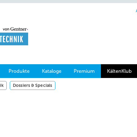
Produkte
Kataloge
Premium
KältenKlub
ik
Dossiers & Specials