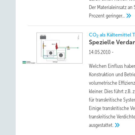
Der Materialeinsatz a
Prozent
geringer...
CO
als Kältemittel T
2
Spezielle Verda
14.05.2010
-
Welchen Einfluss hab
Konstruktion und Betr
volumetrische Effizien
kleiner. Dies führt z.B.
für transkritische Sys
Einige transkritische V
transkritische Verdic
ausgestattet.