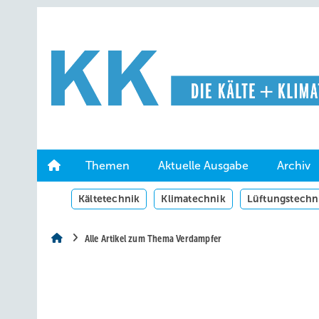
Springe
Springe
Springe
auf
auf
auf
Hauptinhalt
Hauptmenü
SiteSearch
Themen
Aktuelle Ausgabe
Archiv
Kältetechnik
Klimatechnik
Lüftungstechn
Alle Artikel zum Thema Verdampfer