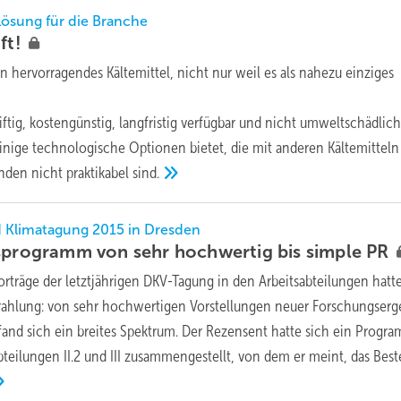
Lösung für die Branche
ft!
in hervorragendes Kältemittel, nicht nur weil es als nahezu einziges
iftig, kostengünstig, langfristig verfügbar und nicht umweltschädlich 
inige technologische Optionen bietet, die mit anderen Kältemitteln
nden nicht praktikabel
sind.
 Klimatagung 2015 in Dresden
gsprogramm von sehr hochwertig bis simple
PR
orträge der letztjährigen DKV-Tagung in den Arbeitsabteilungen hatt
trahlung: von sehr hochwertigen Vorstellungen neuer Forschungserg
fand sich ein breites Spektrum. Der Rezensent hatte sich ein Progr
bteilungen II.2 und III zusammengestellt, von dem er meint, das Best