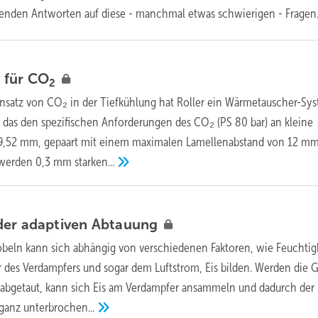
henden Antworten auf diese - manchmal etwas schwierigen -
Fragen
 für
CO
2
insatz von CO₂ in der Tiefkühlung hat Roller ein Wärmetauscher-Sys
 das den spezifischen Anforderungen des CO₂ (PS 80 bar) an kleine
9,52 mm, gepaart mit einem maximalen Lamellenabstand von 12 m
t werden 0,3 mm
starken...
der adaptiven
Abtauung
beln kann sich abhängig von verschiedenen Faktoren, wie Feuchtigk
des Verdampfers und sogar dem Luftstrom, Eis bilden. Werden die G
 abgetaut, kann sich Eis am Verdampfer ansammeln und dadurch der
 ganz
unterbrochen...