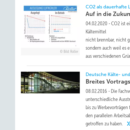
CO2 als dauerhafte 
Auf in die
Zukun
04.02.2020
-
CO2 ist e
Kältemittel
nicht brennbar, nicht g
sondern auch weil es e
Bild: Roller
aus verschiedenen Grü
Deutsche Kälte- und
Breites Vortra
08.02.2016
-
Die Fachv
unterschiedliche Auss
bis zu Werbevorträgen 
den parallelen Arbeitsa
getroffen zu
haben.