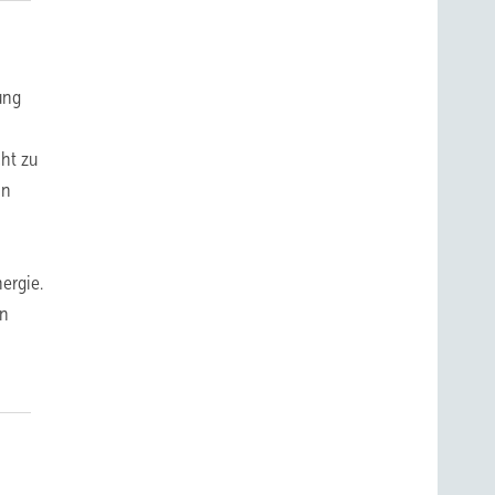
ung
ht zu
in
n
ergie.
en