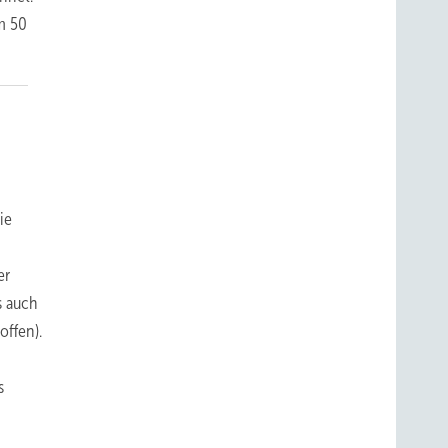
um 50
ie
er
ls auch
offen).
s