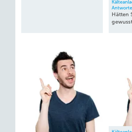
Kälteanl
Antwort
Hätten 
gewuss
Kälteanl