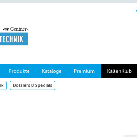
Produkte
Kataloge
Premium
KältenKlub
ik
Dossiers & Specials