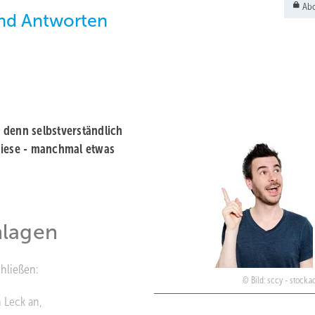
Abo
und Antworten
 denn selbstverständlich
diese - manchmal etwas
nlagen
hließen:
Bild: sccy - stock.
 Leck an,