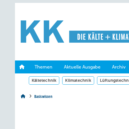
Springe
Springe
Springe
auf
auf
auf
Hauptinhalt
Hauptmenü
SiteSearch
Themen
Aktuelle Ausgabe
Archiv
Kältetechnik
Klimatechnik
Lüftungstechn
Basiswissen