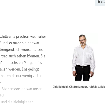
Abo
hillventa ja schon viel früher
uf und so manch einer war
strengend. Ich wünschte, Sie
rtrag auch sehen können. Sie
en“ am nächsten Morgen des
allen werden. Das gelingt
hatten da nur wenig zu tun.
-
Dirk Rehfeld, Chefredakteur, rehfeld@diek
e. Aber ansonsten war unser
tet.
und die Kleinigkeiten