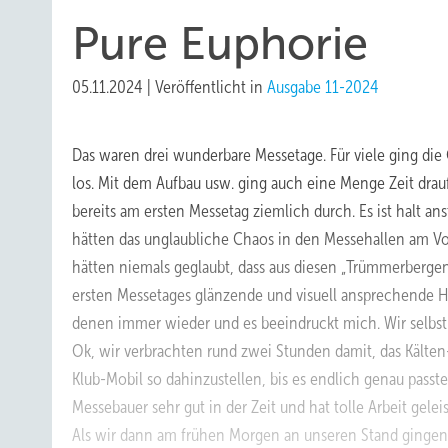
Pure Euphorie
05.11.2024
|
Veröffentlicht in
Ausgabe 11-2024
Das waren drei wunderbare Messetage. Für viele ging die C
los. Mit dem Aufbau usw. ging auch eine Menge Zeit dra
bereits am ersten Messetag ziemlich durch. Es ist halt an
hätten das unglaubliche Chaos in den Messehallen am Vo
hätten niemals geglaubt, dass aus diesen „Trümmerberg
ersten Messetages glänzende und visuell ansprechende H
denen immer wieder und es beeindruckt mich. Wir selbst 
Ok, wir verbrachten rund zwei Stunden damit, das Kälten
Klub-Mobil so dahinzustellen, bis es endlich genau passt
Messebauer sehr gut in der Zeit und hat tolle Arbeit geleis
Als wir dann am frühen Morgen an unseren Stand gingen 