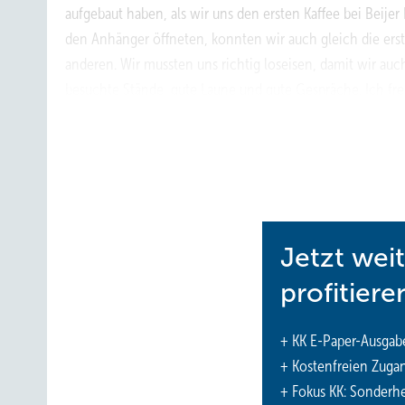
aufgebaut haben, als wir uns den ersten Kaffee bei Beije
den Anhänger öffneten, konnten wir auch gleich die erst
anderen. Wir mussten uns richtig loseisen, damit wir auc
besuchte Stände, gute Laune und gute Gespräche. Ich f
Chillventa eine Möglichkeit hat, sich sozusagen für ein 
Für mich persönlich war die Zeit viel zu kurz. Ich habe 
geredet. Und ja, wir haben uns viel zu erzählen. Berufli
geknüpft und trotzdem bei weitem nicht alles geschafft.
Jetzt wei
Die Zeit war wieder einmal 
profitiere
+ KK E-Paper-Ausgab
+ Kostenfreien Zuga
+ Fokus KK: Sonderhe
Insgesamt stufe ich die Chillventa 2024 als eine hochwer