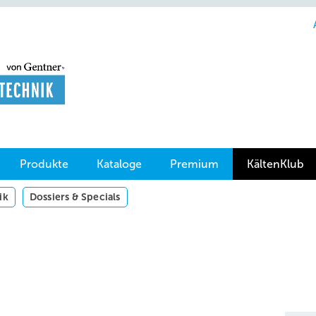
Produkte
Kataloge
Premium
KältenKlub
ik
Dossiers & Specials