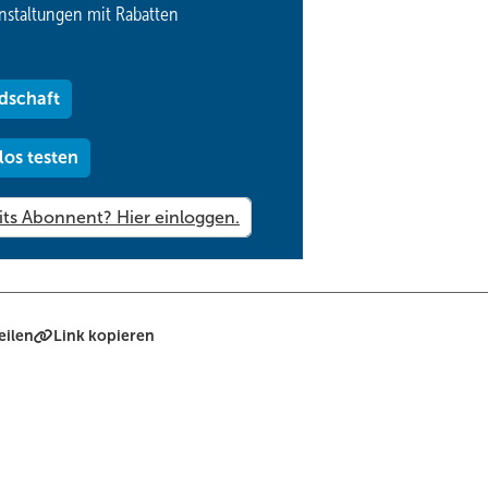
nstaltungen mit Rabatten
en. Auge in Auge - so macht die Arbeit Spaß.
tenKlub-Heft auf Seite 22.
dschaft
los testen
eilen
Link kopieren