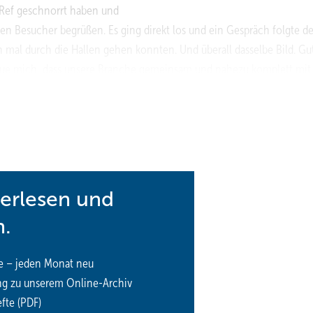
r Ref geschnorrt haben und
en Besucher begrüßen. Es ging direkt los und ein Gespräch folgte 
h mal durch die Hallen gehen konnten. Und überall dasselbe Bild. Gu
reue mich, dass unsere Branche gemeinsam und nahezu komplett mit
Familientreffen an einen Ort zu begeben.
so viele alte Bekannte getroffen und den ganzen Tag nahezu ohne Pau
ch und oftmals auch schon privat. Auch haben wir viele neue Kontakte
terlesen und
viel zu knapp
n.
e – jeden Monat neu
ng zu unserem Online-Archiv
fte (PDF)
tige und attraktive Messe ein. Mit vielen Informationen, Ideen und d