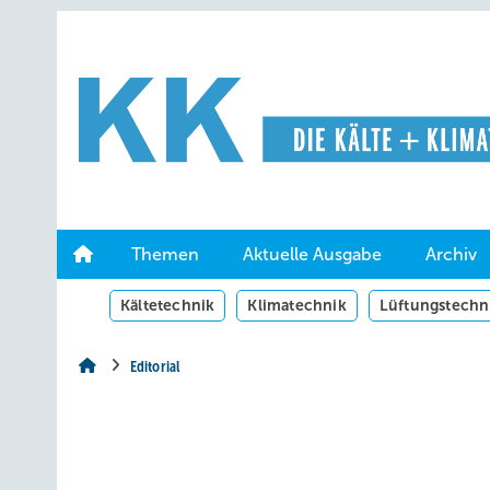
Springe
Springe
Springe
auf
auf
auf
Hauptinhalt
Hauptmenü
SiteSearch
Themen
Aktuelle Ausgabe
Archiv
Kältetechnik
Klimatechnik
Lüftungstechn
Editorial