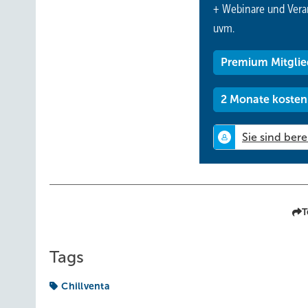
+ Webinare und Vera
Möglichkeit, nicht immer nur mit jemandem zu telefonier
uvm.
Etwas mehr zum Thema Chillventa finden Sie auch im Käl
Ich wünsche Ihnen viel Vergnügen beim Lesen.
Premium Mitglie
2 Monate kosten
T
Tags
Chillventa