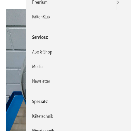
Premium
KältenKlub
Services
Abo & Shop
Media
Newsletter
Specials
Kältetechnik
Klimatechnik