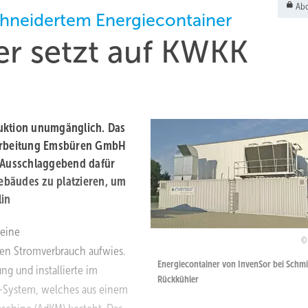
Abo
hneidertem Energiecontainer
ler setzt auf KWKK
oduktion unumgänglich. Das
rarbeitung Emsbüren GmbH
. Ausschlaggebend dafür
ebäudes zu platzieren, um
lin
 eine
en Stromverbrauch aufwies.
Energiecontainer von InvenSor bei Schmid
g und installierte im
Rückkühler
-System, welches aus einem