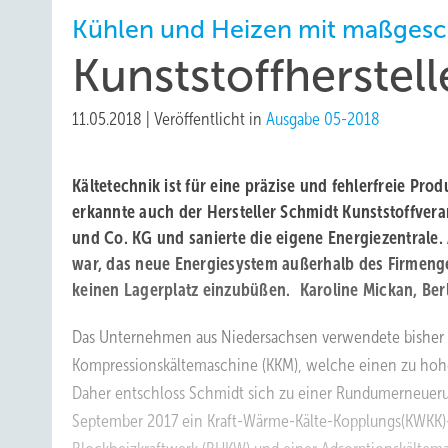
Kühlen und Heizen mit maßgesc
Kunststoffherstel
11.05.2018
|
Veröffentlicht in
Ausgabe 05-2018
Kältetechnik ist für eine präzise und fehlerfreie Pr
erkannte auch der Hersteller Schmidt Kunststoffve
und Co. KG und sanierte die eigene Energiezentrale
war, das neue Energiesystem außerhalb des Firmeng
keinen Lagerplatz einzubüßen. Karoline Mickan, Ber
Das Unternehmen aus Niedersachsen verwendete bisher
Kompressionskältemaschine (KKM), welche einen zu hoh
Daher entschloss Schmidt sich zu einer Rundumerneuerun
September 2017 ein Kraft-Wärme-Kälte-Kopplungs(KWKK)