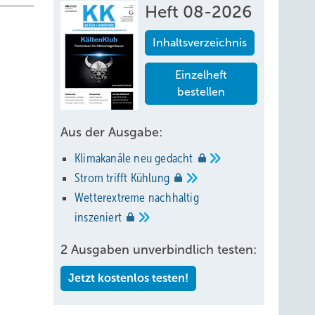
Heft 08-2026
Inhaltsverzeichnis
Einzelheft
bestellen
Aus der Ausgabe:
der
zen,
Klimakanäle neu
gedacht
ern
Strom trifft
Kühlung
Wetterextreme nachhaltig
ee
inszeniert
2 Ausgaben unverbindlich testen:
ige
Schmidt
Jetzt kostenlos testen!