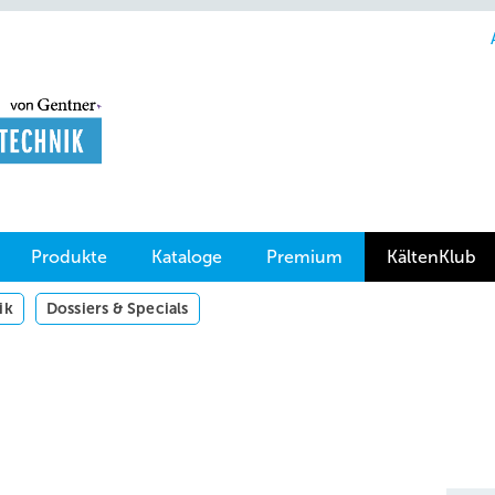
Produkte
Kataloge
Premium
KältenKlub
ik
Dossiers & Specials