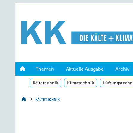
Springe
Springe
Springe
auf
auf
auf
Hauptinhalt
Hauptmenü
SiteSearch
Themen
Aktuelle Ausgabe
Archiv
Kältetechnik
Klimatechnik
Lüftungstechn
KÄLTETECHNIK