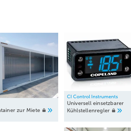
ekosten-Einsparungen. Der Überschuss dieser Abwärme wird an den
K-System wird seither also keinerlei Abwärme unnötig an die Umwe
CI Control Instruments
Universell einsetzbarer
tainer zur
Miete
Kühlstellenregler