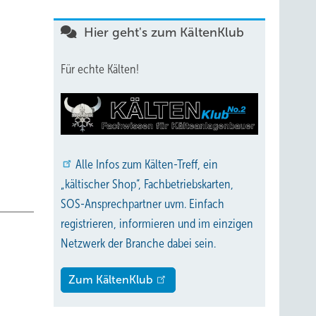
arüber
und 100
Hier geht's zum KältenKlub
etrieb
Für echte Kälten!
0 l.
her ist
umpen
Alle
Infos zum Kälten-Treff, ein
„kältischer Shop“, Fachbetriebskarten,
SOS-Ansprechpartner uvm. Einfach
registrieren, informieren und im einzigen
Netzwerk der Branche dabei sein.
Zum KältenKlub
 mit
KM