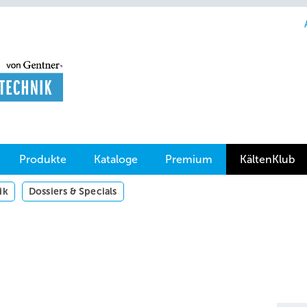
Produkte
Kataloge
Premium
KältenKlub
ik
Dossiers & Specials