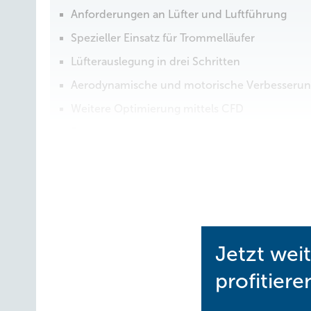
Anforderungen an Lüfter und Luftführung
Spezieller Einsatz für Trommelläufer
Lüfterauslegung in drei Schritten
Aerodynamische und motorische Verbesseru
Weitere Optimierung mittels CFD
Fazit
Tore aus Luft
Katrin Schaake,
Wolfgang Laufer,
Michael Schmitz,
Jetzt wei
profitiere
Die verbrauchte, aber w
Tore aus Luft