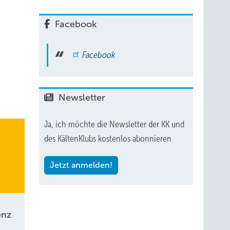
tems
Facebook
Facebook
e. DC-
Newsletter
er
ager
Ja, ich möchte die Newsletter der KK und
des KältenKlubs kostenlos abonnieren
s
Jetzt anmelden!
ebogen
ng
dern
enz