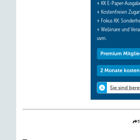
Wärmeübertrager nach au
+ KK E-Paper-Ausgab
Wärmeübertrager von auß
Katrin Schaake,
+ Kostenfreien Zuga
Wärmeverluste minimiert
+ Fokus KK: Sonderhe
Wolfgang Laufer,
erhält man einen guten 
+ Webinare und Vera
uvm.
Michael Schmitz,
Aktive oder kontrolliert
Während im ersten Fall e
Premium Mitglie
dezentralen Konzepten jeder Raum unabhängig vom andere
Regel gut in bestehende Bausubstanz integriert werden. E
2 Monate kosten
direkt im Fensterrahmen zu integrieren (
Bild 1
). Diesen
Zusammenarbeit mit den Lüfterspezialisten des Motoren- 
Anforderungen an Lüfter u
Eine solche Lösung stellt besondere Anforderungen an Lüf
T
Volumenstrom, kompakten Abmessungen und Geräuschemis
speziell auf die Randbedingungen des Fenstersystems 