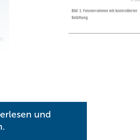
Bil
Bild 1: Fensterrahmen mit kontrollierter
Belüftung
ng
terlesen und
n.
arme Luft des Innenraumes wird mithilfe eines Lüfters über einen