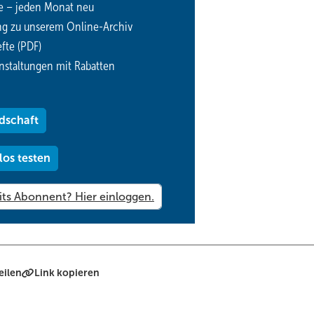
ßen geführt. Im Gegenzug wird kalte Frischluft über diesen
e – jeden Monat neu
en nach innen geleitet und dabei erwärmt. Auf diese Weise werden
ng zu unserem Online-Archiv
 und der insgesamt notwendige Energieaufwand verringert. Zusätzl
fte (PDF)
Lärmschutz bei gleichmäßigem Luftaustausch.
nstaltungen mit Rabatten
e Belüftung kann als zentrales oder dezentrales System ausgelegt we
in zentrales System die Luft über Kanäle im ganzen Haus verteilt, wi
dschaft
n versorgt. Diese Geräte sind sehr viel kleiner und können zudem 
ine elegante Lösung ist es, Lüfter, Wärmeübertrager und Steuerelekt
los testen
 Weg ging Rehau mit der Entwicklung des Fensterlüfters Geneo Inov
und Ventilatorenherstellers ebm-papst.
nd Luftführung
ter und Luftführung. Es gilt, den Zielkonflikt zwischen benötigtem
eilen
Link kopieren
sionen zu lösen. Im vorliegenden Fall wurden die Lüfter von ebm
Geneo von Rehau ausgelegt. Der vorhandene Bauraum im Fensterrahm