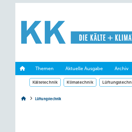
Springe
Springe
Springe
auf
auf
auf
Hauptinhalt
Hauptmenü
SiteSearch
Themen
Aktuelle Ausgabe
Archiv
Kältetechnik
Klimatechnik
Lüftungstechn
Lüftungstechnik