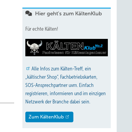
 die
Hier geht's zum KältenKlub
ich
Für echte Kälten!
rden.
rd bei
in der
ronik
Alle
Infos zum Kälten-Treff, ein
ent in
„kältischer Shop“, Fachbetriebskarten,
SOS-Ansprechpartner uvm. Einfach
registrieren, informieren und im einzigen
Netzwerk der Branche dabei sein.
Zum KältenKlub
-papst
en