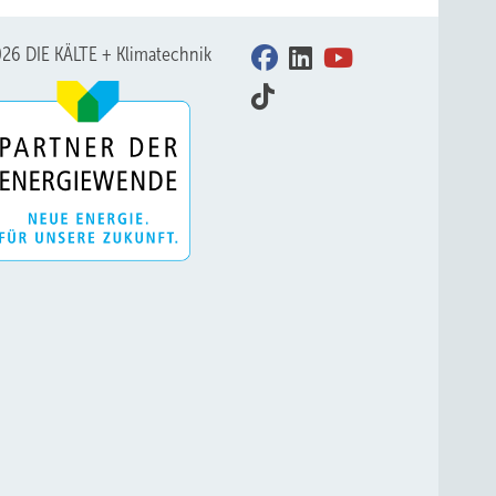
r die
r ist
26 DIE KÄLTE + Klimatechnik
, und
 etwa
ächsten
d 4
).
 diese