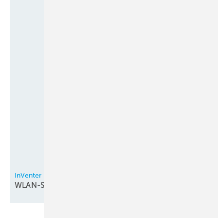
InVenter
WLAN-Steuerung bei
Lüftungsgeräten