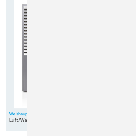
Weishaupt
Luft/Wasser-Aeroblock