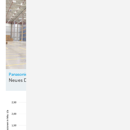
Panasonic
Neues Distributionszentrum in
­Ladbergen