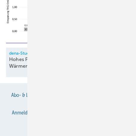
dena-Studie
Hohes Potenzial für Woh­nungs­lüf­tung mit
Wär­me­rück­ge­win­nung
Abo- & Leserservice
AGB
Alle Inhalte chronologisch
Anmelden
Anmeldung & Registrierung
Datenschutz
E-Paper
Gentner Verlag
Impressum