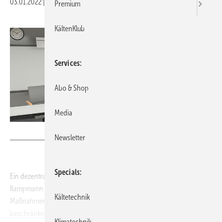
03.01.2022
|
Veröffentlicht in
Ausgabe 01-2022
Premium
KältenKlub
Services
Abo & Shop
Media
Bild: Kampmann
Newsletter
Specials
Ein dezentrales Lüftungsgerät für den Einsatz in Schulen bietet
Kampmann an. Für die Installation sind nur geringe bauliche
Kältetechnik
Maßnahmen nötig, die sich auf den jeweiligen Klassenraum
beschränken und autark von bestehenden Installationen – wie
Klimatechnik