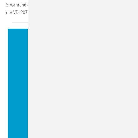
5, während die Verbrauchskostenerfassung für RLT-Anlagen Thema
der VDI 2077 Blatt 4
ist.