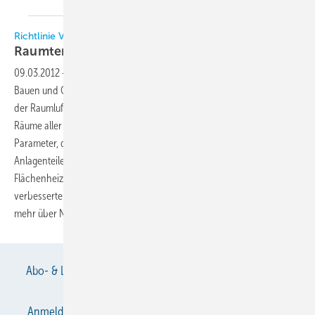
Richtlinie VDI 2078 (Entwurf)
Raumtemperaturen richtig
berechnen
09.03.2012
-
Der Richtlinien-Entwurf VDI 2078 der VDI Gesellschaft
Bauen und Gebäudetechnik (GBG) dient der Berechnung der Kühllast,
der Raumlufttemperatur und der operativen Raumtemperatur für
Räume aller Art mit und ohne Klimatisierung. Er berücksichtigt alle
Parameter, die das thermische Raumverhalten beeinflussen. So sind
Anlagenteile, wie maschinelle oder natürliche Lüftung sowie
Flächenheizung oder -kühlung, integraler Bestandteil des nun
verbesserten und erweiterten Rechenverfahrens und müssen nicht
mehr über Näherungsverfahren bestimmt
werden.
Abo- & Leserservice
AGB
Alle Inhalte chronologisch
Anmelden
Anmeldung & Registrierung
Datenschutz