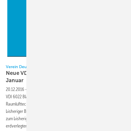
VDI
Verein Deutscher Ingenieure
Neue VDI 6022 Blatt 1 ist Richtlinie des Monats
Januar
20.12.2016
-
Im Januar 2017 erscheint der neue Entwurf der Richtlinie
VDI 6022 Blatt 1 mit den Hygieneanforderungen an
Raumlufttechnische Anlagen und -Geräte. Sie fasst die Inhalte
bisheriger Blätter 1 bis 1.3 zusammen und beinhaltet somit zusätzlich
zum bisherigen Blatt 1 Informationen zur Hygiene-Erstinspektion,
erdverlegten Komponenten und Sauberkeit von Luftleitungen. Im