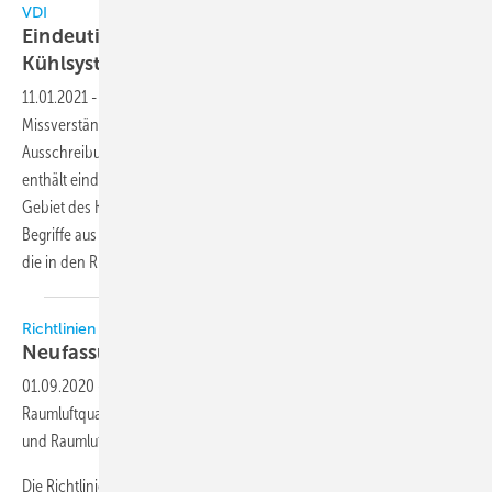
VDI
Eindeutige Begriffe für Kühlanlagen und
Kühlsysteme
11.01.2021
-
Verlässlich definierte Begrifflichkeiten helfen dabei,
Missverständnissen und Fehlinterpretationen, beispielsweise in
Ausschreibungen, vorzubeugen. Die neue Richtlinie VDI 2047 Blatt 1
enthält eindeutige Festlegungen zu verwendeten Termini auf dem
Gebiet des Kühlturmbaus und des Kühlturmbetriebs. Sie enthält
Begriffe aus dem hygienischen Betrieb von Verdunstungskühlanlagen,
die in den Richtlinien VDI 2047 Blatt 2 und Blatt 3 zu finden
sind.
Richtlinien
Neufassung der VDI 6022 Blatt
2
01.09.2020
-
Die Neufassung der VDI 6022 Blatt 2 Raumlufttechnik,
Raumluftqualität - “Qualifizierung von Personal für Raumlufttechnik
und Raumluftbefeuchtung“ ist zum 1. Juli 2020 erschienen.
Die Richtlinie beschreibt die Unterweisungen und Schulungen für