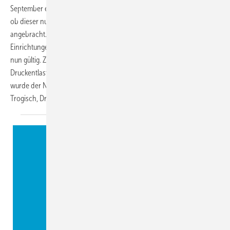
September ein neuer Entwurf veröffentlicht und es bleibt abzuwarten,
ob dieser nun auf weitgehende Zustimmung trifft; Skepsis ist
angebracht. Hingegen sind die drei Blätter der DIN EN 16282, die
Einrichtungen zur Be- und Entlüftung von Großküchen behandeln,
nun gültig. Zu Berechnungsverfahren für
Druckentlastungseinrichtungen für Kälteanlagen und Wärmepumpen
wurde der Normentwurf DIN EN 13136 – A 1 veröffentlicht.
Achim
Trogisch,
Dresden