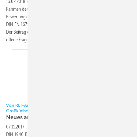
13.02.2018
-
Im November 2017 erschien eine Normenreihe im
Rahmen der EPD-Normennomenklatur (Tabelle 2) zur energetischen
Bewertung der Lüftung und Klimatisierung von Gebäuden, nämlich die
DIN EN 16798, Teil 1 bis 18, bisher ohne die Teile 1 und 11 (Entwürfe).
Der Beitrag erläutert die zugrunde liegende Struktur und weist auf
offene Fragen hin.
Achim Trogisch,
Dresden
Von RLT-Anlagen im Gesundheitswesen zur Lüftung in
Großküchen
Neues aus der
Normenwelt
07.11.2017
-
Nach erheblichen Einsprüchen gegen den Entwurf zur
DIN 1946 Blatt 4 RLT-Anlagen im Gesundheitswesen“ wurde im