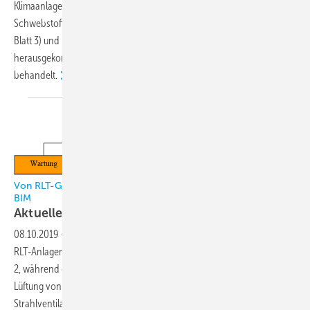
Klimaanlagen (DIN EN 16798), Pumpen (DIN EN ISO 14414),
Schwebstofffiltern (DIN EN 1822 Blatt 1), Nassabscheidern (VDI 3679
Blatt 3) und Entlüftern (VDI 4708 Blatt 2) werden in kürzlich
herausgekommenen neuen oder geänderten Richtlinien
behandelt.
Von RLT-Geräten und -kosten über Lüftungskomponenten bis
BIM
Aktuelles
Normenwissen
08.10.2019
-
Hinweise zu Planung, Anforderungen und Betrieb von
RLT-Anlagen mit dezentralen Lüftungsgeräten gibt die VDI 3803 Blatt
2, während die DIN EN 17192 nichtmetallische Luftkanäle für die
Lüftung von Gebäuden thematisiert. Der Effizienzklassifizierung von
Strahlventilatoren widmet sich der Entwurf der DIN EN ISO 12759 Blatt