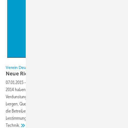
VDI
Verein Deutscher Ingenieure (VDI)
Neue Richtlinie VDI 2047 Blatt 2
erschienen
07.01.2015
-
Der Legionellenausbrüche in Warstein 2013 und Jülich
2014 haben es gezeigt: In Deutschland gibt es eine große Zahl von
Verdunstungskühlanlagen aller möglicher Größen, die das Risiko
bergen, Quelle von Legionellen-Infektionen zu sein. Bisher gab es für
die Betreiber solcher Anlagen keine Festlegungen zum
bestimmungsgemäßen Betrieb nach dem aktuellen Stand der
Technik.