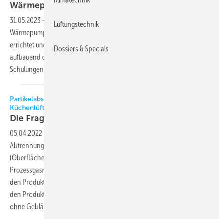
Wärmepumpen – aber
richtig!
31.05.2023
-
Wie man Heizungsanlagen mit elektrisch angetriebenen
Lüftungstechnik
Wärmepumpen in Ein- und Mehrfamilienhäusern korrekt plant,
errichtet und betreibt, beschreibt die neue VDI 4645, darauf
Dossiers & Specials
aufbauend die VDI-MT 4645 Blatt 1 Vorgaben zu einschlägigen
Schulungen, Prüfungen und
Qualifizierungsnachweisen.
Partikelabscheidung, Gasmotor-Wärmepumpen, Geothermie,
Küchenlüftung-Reinigung, Thermometrie, Dichtheitsprüfung
Die Frage nach der
Effizienz
05.04.2022
-
Im Richtlinienentwurf VDI 3677 Blatt 1 wird die
Abtrennung fester Partikel aus Gasen mit filternden Abscheidern
(Oberflächenfilter) unter anderem zur Emissionsminderung und zur
Prozessgasreinigung behandelt. Die Richtlinie VDI 3805 Blatt 6 regelt
den Produktenaustausch im rechnergestützten Planungsprozess für
den Produktbereich „Heizkörper, Heiz- und Kühlkonvektoren mit und
ohne
Gebläse“.