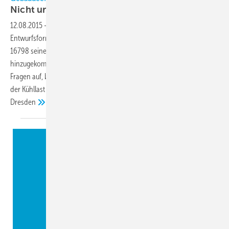
Nicht uneingeschränkt
positiv
12.08.2015
-
Mit dem Erscheinen der Teile 5-1, 5-2 und 11, jeweils in
Entwurfsform, ist der Reigen der Gebäudeeffizienznormen DIN EN
16798 seiner Vervollständigung wieder nähergekommen. Die nun neu
hinzugekommenen Teile gelten für alle Gebäude, werfen jedoch auch
Fragen auf, beispielsweise hinsichtlich der Planung und Berechnung
der Kühllast sowie der allgemeinen Verbindlichkeit.
Achim Trogisch,
Dresden