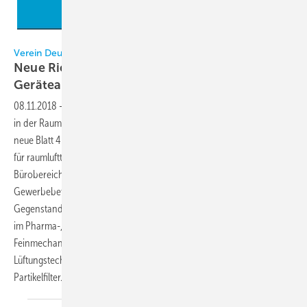
VDI
Verein Deutscher Ingenieure (VDI)
Neue Richtlinie VDI 3803 Blatt 4 regelt die
Geräteanforderungen an
Luftfiltersysteme
08.11.2018
-
Der VDI hat die unterschiedlichen Geräteanforderungen
in der Raumlufttechnik in der Richtlinienreihe VDI 3803 geregelt. Das
neue Blatt 4 der VDI 3803 befasst sich jetzt mit der Filteranwendung
für raumlufttechnische Anlagen (RLT-Anlagen) für den Wohn- und
Bürobereich, in öffentlichen Bauten, Dienstleistungs- und
Gewerbebetrieben, in Schulen und Sportanlagen. Ebenfalls
Gegenstand dieser Richtlinie sind RLT-Anlagen im Gesundheitswesen,
im Pharma-, Labor- und Lebensmittelbereich, sowie im Optik-,
Feinmechanik- und Elektronikbereich. Auch die industrielle
Lüftungstechnik ist erfasst. Die Richtlinie gilt speziell für
Partikelfilter.