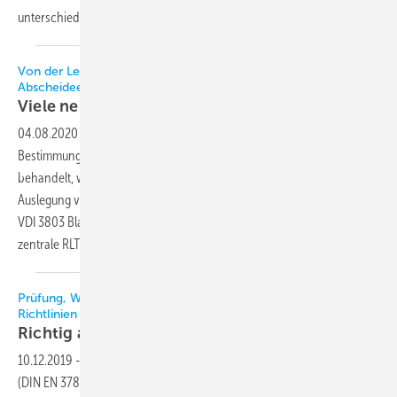
unterschiedliche Zielgruppen, die für die Anwendung
von...
Von der Leistung von Kühlsystemen bis zur Filter-
Abscheideeffizienz
Viele neue
Normen
04.08.2020
-
Während die DIN EN 1264 Blatt 5 insbesondere die
Bestimmung der Heiz- und Kühlleistung von Flächenkühlsystemen
behandelt, widmet sich die Normenreihe DIN EN ISO 11855 der
Auslegung von Strahlheizungs- und -kühlsystemen. Die wichtige
VDI 3803 Blatt 1 definiert bauliche und technische Anforderungen an
zentrale
RLT-Anlagen.
Prüfung, Wartung, Sicherheit und Energieeffizienz prägen
Richtlinien
Richtig auswählen und
einsetzen
10.12.2019
-
Diverse Aspekte von Kälteanlagen und Wärmepumpen
(DIN EN 378), Verflüssigungssätzen (DIN EN 13215/A1), Lüftungs- und