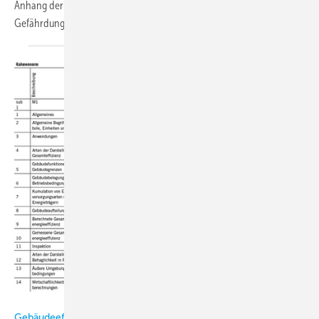
Anhang der Richtlinie befindet sich zudem eine Erläuterung zur
Gefährdungsbeurteilung von
RLT-Anlagen.
Gebäudeeffizienznormen DIN EN 16798 weiter komplettiert