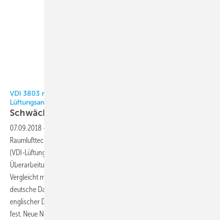
Trogisch
VDI 3803 regelt Planung UND Ausführung zentraler
Lüftungsanlagen
Schwächen noch
ausmerzen
07.09.2018
-
Die bisherige VDI 3803 Blatt 1 Raumlufttechnik Zentrale
Raumlufttechnische Anlagen Bauliche und technische Anforderungen
(VDI-Lüftungsregeln)“ [2] vom Februar 2010 bedurfte einer
Überarbeitung. Im August erschien der entsprechende Entwurf [1].
Vergleicht man den inhaltlichen Umfang des Normentwurfs (nur
deutsche Darstellung) mit der Fassung von 2010 (in deutscher und
englischer Darstellung), so stellt man eine Verdoppelung des Umfangs
fest. Neue Normen und Entwürfe gibt es zudem zu RLT-Anlagen des