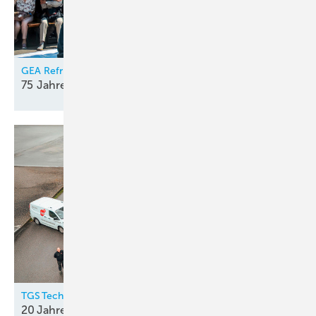
GEA Refrigeration Germany
75 Jahre kreativer
Elan
TGS Technischer Gebäude Service GmbH
20 Jahre
Top-Service