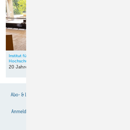
Institut für Kälte-, Klima- und Umwelttechnik an der HKA –
Hochschule Karlsruhe
20 Jahre Kältische Lehre in
Karlsruhe
Abo- & Leserservice
AGB
Alle Inhalte chronologisch
Anmelden
Anmeldung & Registrierung
Datenschutz
E-Paper
Gentner Verlag
Impressum